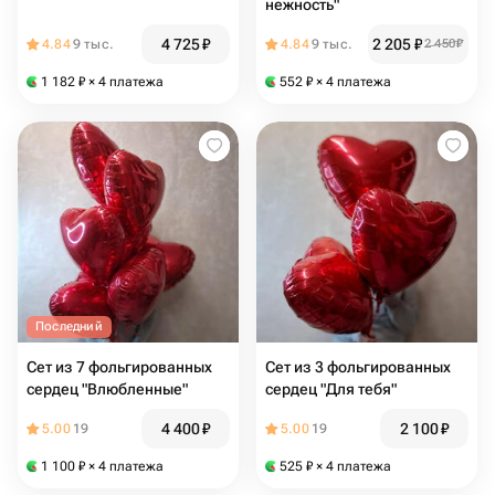
нежность"
4 725
₽
2 205
₽
4.84
9 тыс.
4.84
9 тыс.
2 450
₽
1 182
₽
× 4 платежа
552
₽
× 4 платежа
Последний
Сет из 7 фольгированных
Сет из 3 фольгированных
сердец "Влюбленные"
сердец "Для тебя"
4 400
₽
2 100
₽
5.00
19
5.00
19
1 100
₽
× 4 платежа
525
₽
× 4 платежа