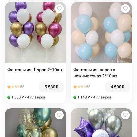
Фонтаны из Шаров 2*10шт
Фонтаны из шаров в
нежных тонах 2*10шт
5 530
₽
4 590
₽
4.99
55
4.99
55
1 383
₽
× 4 платежа
1 148
₽
× 4 платежа