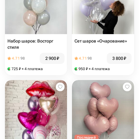
Набор шаров: Восторг
Сет шаров «Очарование»
стиля
2 900
₽
3 800
₽
4.71
98
4.71
98
725
₽
× 4 платежа
950
₽
× 4 платежа
Последний