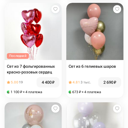
Последний
Сет из 7 фольгированных
Сет из 6 гелиевых шаров
красно-розовых сердец
4 400
₽
2 690
₽
5.00
19
4.81
3 тыс.
1 100
₽
× 4 платежа
673
₽
× 4 платежа