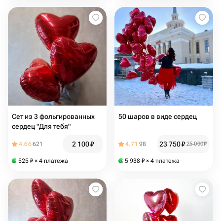
Сет из 3 фольгированных
50 шаров в виде сердец
сердец "Для тебя"
2 100
₽
23 750
₽
4.66
621
4.71
98
25 000
₽
525
₽
× 4 платежа
5 938
₽
× 4 платежа