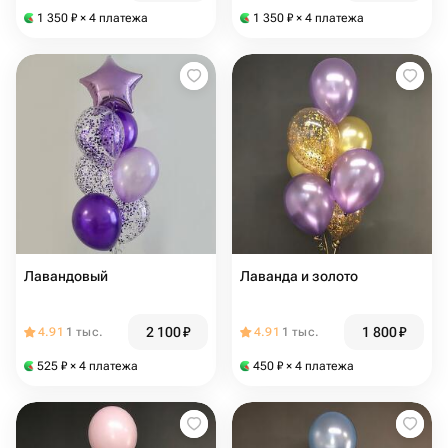
1 350
₽
× 4 платежа
1 350
₽
× 4 платежа
Лавандовый
Лаванда и золото
2 100
₽
1 800
₽
4.91
1 тыс.
4.91
1 тыс.
525
₽
× 4 платежа
450
₽
× 4 платежа