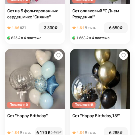
Сет из 5 фольгированных
Сет оливковый "С Днем
сердец микс "Сияние"
Рождения!"
3 300
₽
6 650
₽
4.66
621
4.84
9 тыс.
825
₽
× 4 платежа
1 663
₽
× 4 платежа
Последний
Последний
Сет "Happy Brithday"
Сет "Happy Birthday,18!"
6 170
₽
6 285
₽
4.84
9 тыс.
6 495
₽
4.84
9 тыс.