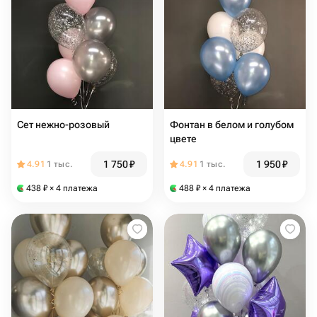
Сет нежно-розовый
Фонтан в белом и голубом
цвете
1 750
₽
1 950
₽
4.91
1 тыс.
4.91
1 тыс.
438
₽
× 4 платежа
488
₽
× 4 платежа