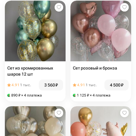
Сет из хромированных
Сет розовый и бронза
шаров 12 шт
3 560
₽
4 500
₽
4.91
1 тыс.
4.91
1 тыс.
890
₽
× 4 платежа
1 125
₽
× 4 платежа