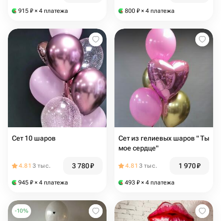
915
₽
× 4 платежа
800
₽
× 4 платежа
Сет 10 шаров
Сет из гелиевых шаров " Ты
мое сердце"
3 780
₽
1 970
₽
4.81
3 тыс.
4.81
3 тыс.
945
₽
× 4 платежа
493
₽
× 4 платежа
-
10
%