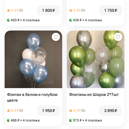
1 800
₽
1 750
₽
4.99
55
4.99
55
450
₽
× 4 платежа
438
₽
× 4 платежа
Фонтан в белом и голубом
Фонтаны из Шаров 2*7шт
цвете
1 950
₽
3 890
₽
4.99
55
4.99
55
488
₽
× 4 платежа
973
₽
× 4 платежа