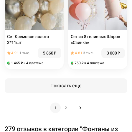
Сет Кремовое золото
Сет из 8 гелиевых Шаров
2*11шт
«Свинка»
5 860
₽
3 000
₽
4.91
1 тыс.
4.81
3 тыс.
1 465
₽
× 4 платежа
750
₽
× 4 платежа
Показать еще
1
2
279 отзывов в категории "Фонтаны из