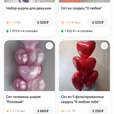
Набор шаров для девушки
Сет из сердец "О любви"
5 500
₽
6 525
₽
4.99
55
4.84
9 тыс.
1 375
₽
× 4 платежа
1 632
₽
× 4 платежа
Сет гелиевых шаров
Сет из 5 фольгированных
"Розовый"
сердец "Я люблю тебя"
3 660
₽
3 200
₽
4.81
3 тыс.
5.00
19