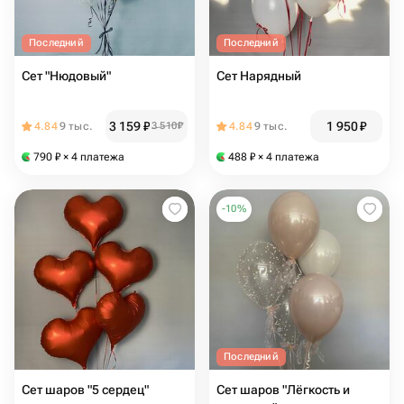
Последний
Последний
Сет "Нюдовый"
Сет Нарядный
3 159
₽
1 950
₽
4.84
9 тыс.
3 510
₽
4.84
9 тыс.
790
₽
× 4 платежа
488
₽
× 4 платежа
-
10
%
Последний
Сет шаров "5 сердец"
Сет шаров "Лёгкость и