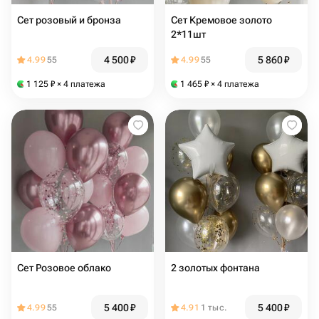
Сет розовый и бронза
Сет Кремовое золото
2*11шт
4 500
₽
5 860
₽
4.99
55
4.99
55
1 125
₽
× 4 платежа
1 465
₽
× 4 платежа
Сет Розовое облако
2 золотых фонтана
5 400
₽
5 400
₽
4.99
55
4.91
1 тыс.