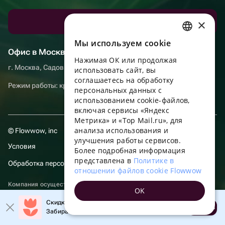
×
Скачать приложение
Мы используем сookie
RUSSIAN
Офис в Москве
Нажимая ОК или продолжая
ENGLISH
г. Москва, Садовническая набережная, д. 9, помещение 2/3
использовать сайт, вы
UKRAINIAN
соглашаетесь на обработку
Режим работы: круглосуточно
персональных данных с
PORTUGUESE
использованием cookie-файлов,
включая сервисы «Яндекс
SPANISH
Метрика» и «Top Mail.ru», для
анализа использования и
HUNGARIAN
© Flowwow, inc
улучшения работы сервисов.
Условия
ITALIAN
Более подробная информация
представлена в
Политике в
Обработка персональных данных
FRENCH
отношении файлов cookie Flowwow
TURKISH
Компания осуществляет деятельность в области информационных
OK
технологий: оказание услуг в сети “Интернет” по размещению
GERMAN
предложений (объявлений) продавцов о реализации товаров.
Скидка до 10% на первый заказ!
Открыть
Посмотреть
сведения о программах
, включенных в реестр
Забирайте промокод в приложении!
POLISH
российских программ для электронных вычислительных машин и
баз данных.