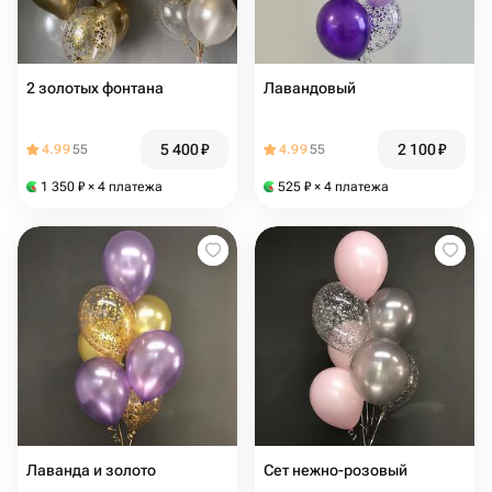
2 золотых фонтана
Лавандовый
5 400
₽
2 100
₽
4.99
55
4.99
55
1 350
₽
× 4 платежа
525
₽
× 4 платежа
Лаванда и золото
Сет нежно-розовый