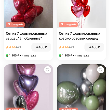
Последний
Последний
Сет из 7 фольгированных
Сет из 7 фольгированных
сердец "Влюбленные"
красно-розовых сердец
4 400
₽
4 400
₽
4.66
621
4.66
621
1 100
₽
× 4 платежа
1 100
₽
× 4 платежа
Последний
Последний