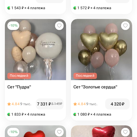
1 543
₽
× 4 платежа
1 572
₽
× 4 платежа
-
10
%
Последний
Последний
Сет "Пудра"
Сет "Золотые сердца"
7 331
₽
4 320
₽
4.84
9 тыс.
8 145
₽
4.84
9 тыс.
1 833
₽
× 4 платежа
1 080
₽
× 4 платежа
-
10
%