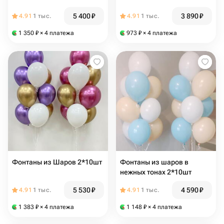
5 400
₽
3 890
₽
4.91
1 тыс.
4.91
1 тыс.
1 350
₽
× 4 платежа
973
₽
× 4 платежа
Фонтаны из Шаров 2*10шт
Фонтаны из шаров в
нежных тонах 2*10шт
5 530
₽
4 590
₽
4.91
1 тыс.
4.91
1 тыс.
1 383
₽
× 4 платежа
1 148
₽
× 4 платежа