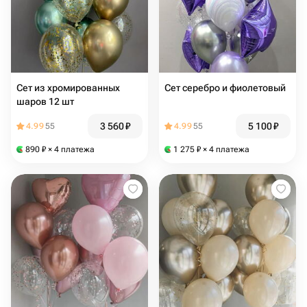
Сет из хромированных
Сет серебро и фиолетовый
шаров 12 шт
3 560
₽
5 100
₽
4.99
55
4.99
55
890
₽
× 4 платежа
1 275
₽
× 4 платежа