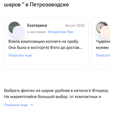
шаров " в Петрозаводске
Екатерина
Август 2026
о магазине
Флористик Про
Е
О
Взяла композицию коллеге на пробу.
Чудесный 
Она была в восторге) Фото до доставки
мужем не
соответствует реальности. Доставка
здесь тор
Показать еще
Показать 
быстрая,курьер вежливый. Обязательно
кайфанул
закажем ещё всему коллективу! 😊
Выбрать фонтан из шаров удобнее в каталоге Флаувау.
На маркетплейсе большой выбор: от компактных и
классических до больших трендовых фонтанов.
Показать еще
Благодаря аккуратной, бережной доставке в день