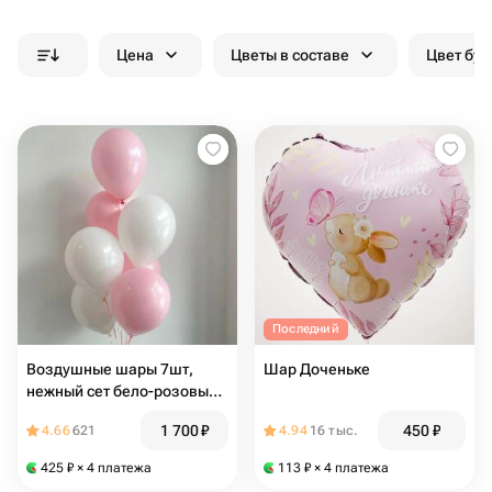
Цена
Цветы в составе
Цвет бук
Последний
Воздушные шары 7шт,
Шар Доченьке
нежный сет бело-розовых
шаров
1 700
₽
450
₽
4.66
621
4.94
16 тыс.
425
₽
× 4 платежа
113
₽
× 4 платежа