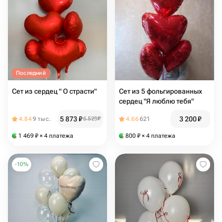
Последний
Сет из сердец " О страсти"
Сет из 5 фольгированных
сердец "Я люблю тебя"
5 873
₽
3 200
₽
4.84
9 тыс.
6 525
₽
4.66
621
1 469
₽
× 4 платежа
800
₽
× 4 платежа
-
10
%