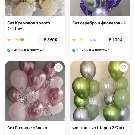
Сет Кремовое золото
Сет серебро и фиолетовый
2*11шт
5 860
₽
5 100
₽
4.99
55
4.91
1 тыс.
1 465
₽
× 4 платежа
1 275
₽
× 4 платежа
Сет Розовое облако
Фонтаны из Шаров 2*7шт