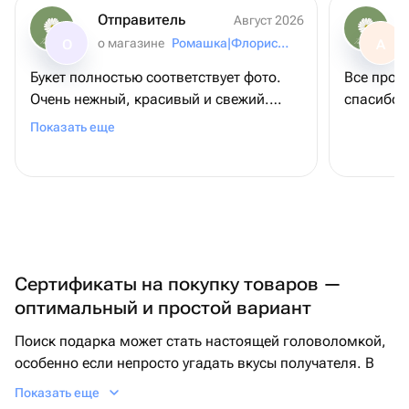
Отправитель
Август 2026
о магазине
Ромашка|Флористическая студия
О
А
Букет полностью соответствует фото.
Все прош
Очень нежный, красивый и свежий.
спасибо к
Получатель в восторге!
Показать еще
Сертификаты на покупку товаров —
оптимальный и простой вариант
Поиск подарка может стать настоящей головоломкой,
особенно если непросто угадать вкусы получателя. В
таких случаях оптимально подойдет сертификат на
Показать еще
покупку. С его помощью можно предоставить друзьям