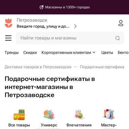
Магазины в 1300+ городах
Петрозаводск
Введите город, улицу и дом доставки
Найти товары и магазины
Тренды
Скидки
Корпоративным клиентам
Цветы
Бенто
Доставка товаров в Петрозаводске
Подарочные сертификаты
Подарочные сертификаты в
интернет-магазины в
Петрозаводске
Все товары
Универс​
Впеча​тления
Мастер-​