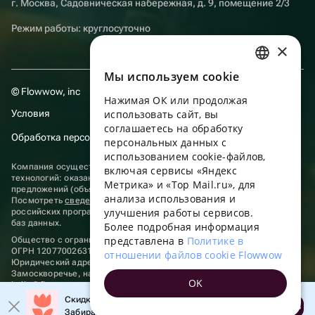
г. Москва, Садовническая набережная, д. 9, помещение 2/3
Режим работы: круглосуточно
×
Мы используем сookie
RUSSIAN
© Flowwow, inc
Нажимая ОК или продолжая
ENGLISH
Условия
использовать сайт, вы
UKRAINIAN
соглашаетесь на обработку
Обработка персональных данных
персональных данных с
PORTUGUESE
использованием cookie-файлов,
Компания осуществляет деятельность в области информационных
включая сервисы «Яндекс
SPANISH
технологий: оказание услуг в сети “Интернет” по размещению
Метрика» и «Top Mail.ru», для
предложений (объявлений) продавцов о реализации товаров.
анализа использования и
HUNGARIAN
Посмотреть
сведения о программах
, включенных в реестр
улучшения работы сервисов.
российских программ для электронных вычислительных машин и
ITALIAN
баз данных.
Более подробная информация
представлена в
Политике в
Общество с ограниченной ответственностью «ФЛАУВАУ»
FRENCH
ОГРН 1207700263198, ИНН 9702020445
отношении файлов cookie Flowwow
Юридический адрес: г. Москва, вн.тер. г. Муниципальный округ
TURKISH
Замоскворечье, наб. Садовническая, д. 9, помещ. 2/3.
OK
hello@flowwow.com
8 800 555-16-15
GERMAN
Скидка до 10% на первый заказ!
Применяются
рекомендательные технологии
Открыть
Забирайте промокод в приложении!