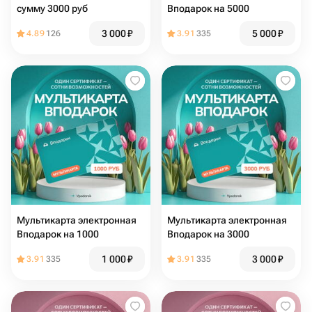
сумму 3000 руб
Вподарок на 5000
3 000
₽
5 000
₽
4.89
126
3.91
335
Мультикарта электронная
Мультикарта электронная
Вподарок на 1000
Вподарок на 3000
1 000
₽
3 000
₽
3.91
335
3.91
335