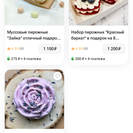
Муссовые пирожные
Набор пирожных "Красный
"Зайка" отличный подарок
бархат" в подарок на 8
на Пасху
марта
1 100
₽
1 200
₽
4.90
89
4.90
89
275
₽
× 4 платежа
300
₽
× 4 платежа