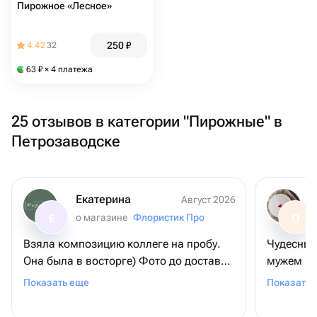
Пирожное «Лесное»
250
₽
4.42
32
63
₽
× 4 платежа
25 отзывов в категории "Пирожные" в
Петрозаводске
Екатерина
Август 2026
о магазине
Флористик Про
Е
О
Взяла композицию коллеге на пробу.
Чудесный 
Она была в восторге) Фото до доставки
мужем не
соответствует реальности. Доставка
здесь тор
Показать еще
Показать 
быстрая,курьер вежливый. Обязательно
кайфанул
закажем ещё всему коллективу! 😊