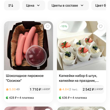
Цена
Цветы в составе
Цвет бук
-
15
%
Шоколадное пирожное
Капкейки набор 6 штук,
"Сосиски"
капкейки на праздник,
подарок на 8 марта
1 710
₽
2 542
₽
5.00
49
1 800
₽
4.84
2 тыс.
2 990
₽
428
₽
× 4 платежа
636
₽
× 4 платежа