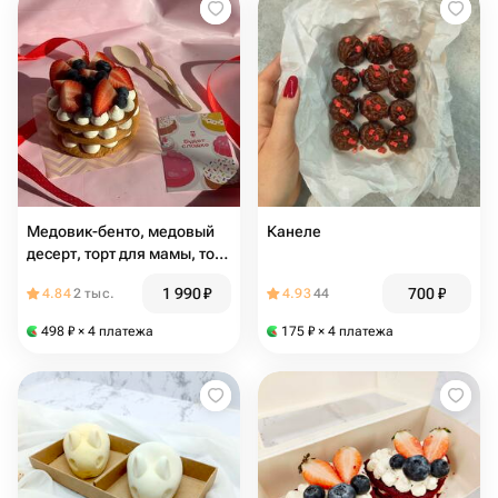
Медовик-бенто, медовый
Канеле
десерт, торт для мамы, торт
на праздник
1 990
₽
700
₽
4.84
2 тыс.
4.93
44
498
₽
× 4 платежа
175
₽
× 4 платежа