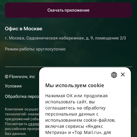
Скачать приложение
Офис в Москве
г. Москва, Садовническая набережная, д. 9, помещение 2/3
Режим работы: круглосуточно
×
© Flowwow, inc
Мы используем сookie
Условия
RUSSIAN
Нажимая ОК или продолжая
Обработка персональных данных
ENGLISH
использовать сайт, вы
UKRAINIAN
соглашаетесь на обработку
Компания осуществляет деятельность в области информационных
персональных данных с
технологий: оказание услуг в сети “Интернет” по размещению
PORTUGUESE
предложений (объявлений) продавцов о реализации товаров.
использованием cookie-файлов,
Посмотреть
сведения о программах
, включенных в реестр
включая сервисы «Яндекс
SPANISH
российских программ для электронных вычислительных машин и
Метрика» и «Top Mail.ru», для
баз данных.