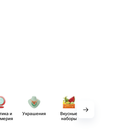
тика и
Украшения
Вкусные
Декор
Пос
юмерия
наборы