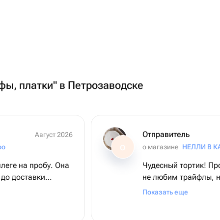
фы, платки" в Петрозаводске
Отправитель
Август 2026
ро
о магазине
НЕЛЛИ В К
О
леге на пробу. Она
Чудесный тортик! Пр
 до доставки
не любим трайфлы, н
сти. Доставка
тортик + трайфл оче
Показать еще
вый. Обязательно
лективу! 😊