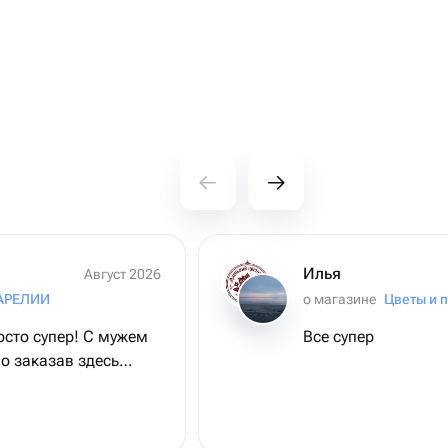
Илья
Август 2026
АРЕЛИИ
о магазине
Цветы и 
осто супер! С мужем
Все супер
о заказав здесь
нь сильно кайфанули!