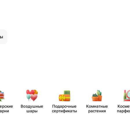
ры
​ерские
Воздушные
Пода​рочные
Комнатные
Косме
карни
шары
серти​фикаты
растения
парф​