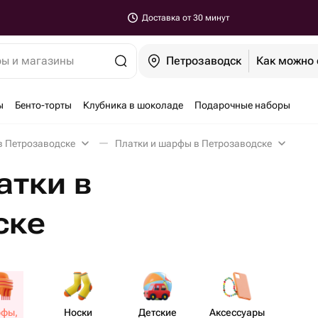
Доставка от 30 минут
ры и магазины
Петрозаводск
Как можно 
ы
Бенто-торты
Клубника в шоколаде
Подарочные наборы
в Петрозаводске
Платки и шарфы в Петрозаводске
атки в
ске
фы,
Носки
Детские
Аксе​ссуары