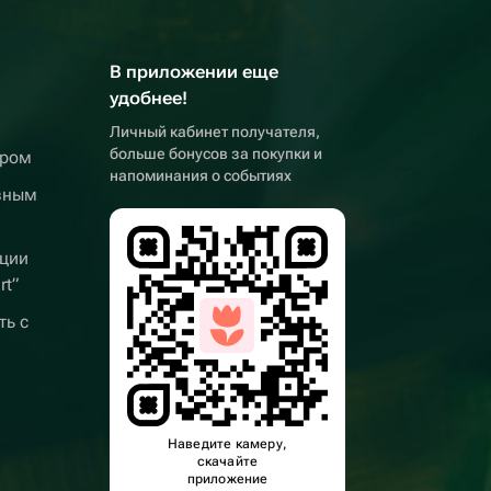
В приложении еще
удобнее!
Личный кабинет получателя,
больше бонусов за покупки и
ером
напоминания о событиях
вным
ции
rt”
ть с
Наведите камеру,
скачайте
приложение