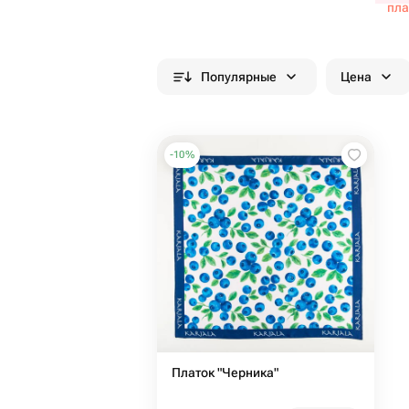
пла
Популярные
Цена
-
10
%
Платок "Черника"