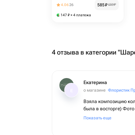
585
₽
4.06
26
650
₽
147
₽
× 4 платежа
4 отзыва в категории "Шар
Екатерина
о магазине
Флористик П
Е
Взяла композицию кол
была в восторге) Фото
соответствует реально
Показать еще
быстрая,курьер вежли
закажем ещё всему кол