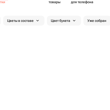
тки
товары
для телефона
Цветы в составе
Цвет букета
Уже собран