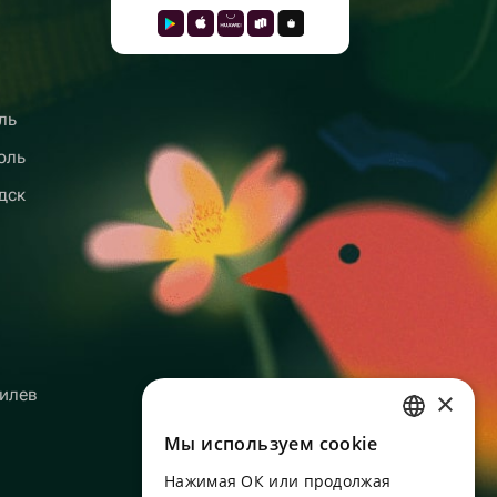
ль
оль
дск
илев
×
Мы используем сookie
RUSSIAN
Нажимая ОК или продолжая
ENGLISH