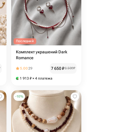
Последний
Комплект украшений Dark
Romance
7 650
₽
₽
5.00
29
8 500
₽
1 913
₽
× 4 платежа
-
10
%