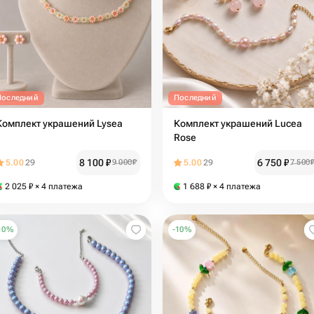
Последний
Последний
Комплект украшений Lysea
Комплект украшений Lucea
Rose
8 100
₽
6 750
₽
5.00
29
9 000
₽
5.00
29
7 500
2 025
₽
× 4 платежа
1 688
₽
× 4 платежа
10
%
-
10
%