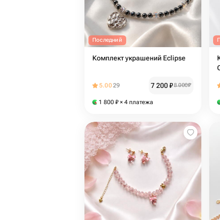
Последний
Комплект украшений Eclipse
7 200
₽
5.00
29
8 000
₽
1 800
₽
× 4 платежа