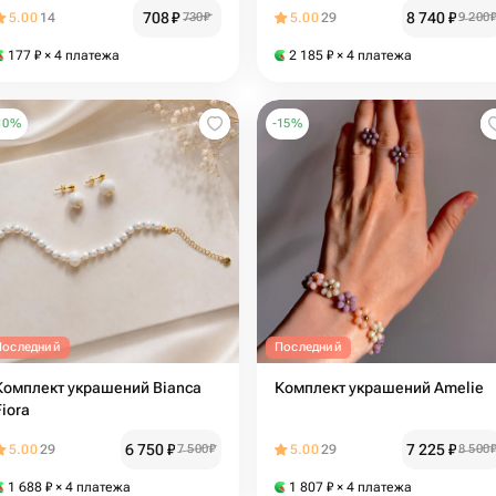
708
₽
8 740
₽
5.00
14
730
₽
5.00
29
9 200
177
₽
× 4 платежа
2 185
₽
× 4 платежа
10
%
-
15
%
Последний
Последний
Комплект украшений Bianca
Комплект украшений Amelie
Fiora
6 750
₽
7 225
₽
5.00
29
7 500
₽
5.00
29
8 500
1 688
₽
× 4 платежа
1 807
₽
× 4 платежа