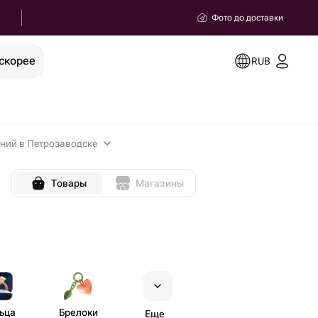
Фото до доставки
скорее
RUB
ний в Петрозаводске
Товары
Магазины
ьца
Брелоки
Еще