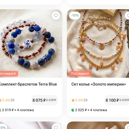
-
10
%
Последний
Последний
Комплект браслетов Terra Blue
Сет колье «Золото империи»
8 075
₽
8 100
₽
5.00
29
8 500
₽
5.00
29
9 000
2 019
₽
× 4 платежа
2 025
₽
× 4 платежа
10
%