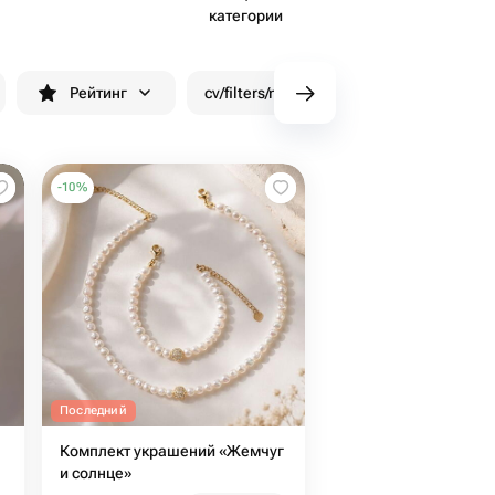
категории
Рейтинг
cv/filters/name_fast_delivery
Скид
-
10
%
Последний
Комплект украшений «Жемчуг
и солнце»