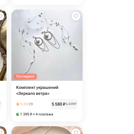
Последний
Комплект украшений
«Зеркало ветра»
5 580
₽
₽
5.00
29
6 000
₽
1 395
₽
× 4 платежа