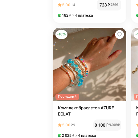
728
₽
5.00
14
750
₽
182
₽
× 4 платежа
-
10
%
-
Последний
Комплект браслетов AZURE
ECLAT
8 100
₽
5.00
29
9 000
₽
2 025
₽
× 4 платежа