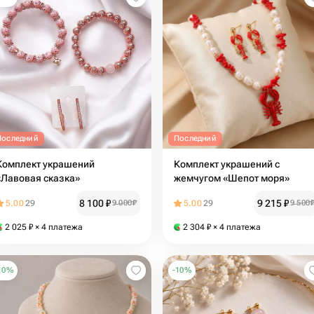
Последний
Последний
Комплект украшений
Комплект украшений с
«Лавовая сказка»
жемчугом «Шепот моря»
8 100
₽
9 215
₽
5.00
29
9 000
₽
5.00
29
9 500
2 025
₽
× 4 платежа
2 304
₽
× 4 платежа
10
%
-
10
%