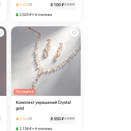
8 100
₽
₽
5.00
29
9 000
₽
2 025
₽
× 4 платежа
Последний
Комплект украшений Crystal
gold
8 550
₽
₽
5.00
29
9 000
₽
2 138
₽
× 4 платежа