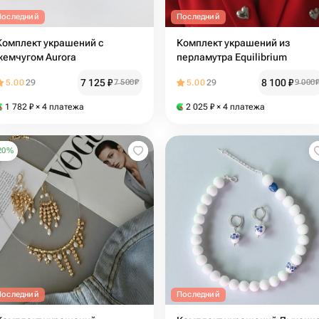
Последний
Последний
Комплект украшений с
Комплект украшений из
жемчугом Aurora
перламутра Equilibrium
7 125
₽
8 100
₽
5.00
29
7 500
₽
5.00
29
9 000
1 782
₽
× 4 платежа
2 025
₽
× 4 платежа
20
%
Последний
Последний