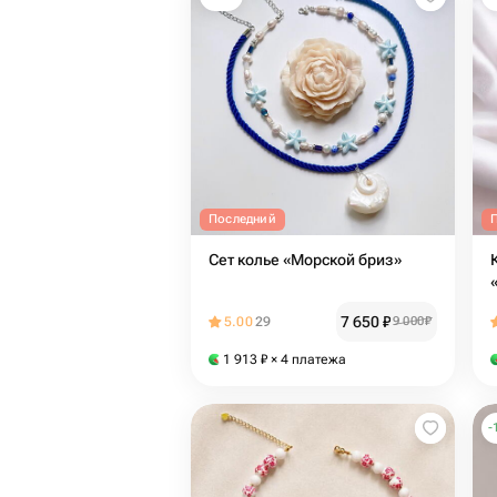
Последний
Сет колье «Морской бриз»
7 650
₽
5.00
29
9 000
₽
1 913
₽
× 4 платежа
-