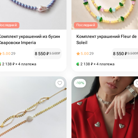
Последний
Последний
Комплект украшений из бусин
Комплект украшений Fleur de
Сваровски Imperia
Soleil
8 550
₽
8 550
₽
5.00
29
9 500
₽
5.00
29
9 500
2 138
₽
× 4 платежа
2 138
₽
× 4 платежа
-
10
%