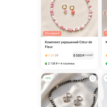
Последний
Комплект украшений Cœur de
Fleur
8 550
₽
5.00
29
9 000
₽
2 138
₽
× 4 платежа
-
10
%
-