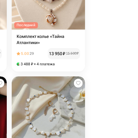
Последний
Комплект колье «Тайна
Атлантики»
13 950
₽
₽
5.00
29
15 500
₽
3 488
₽
× 4 платежа