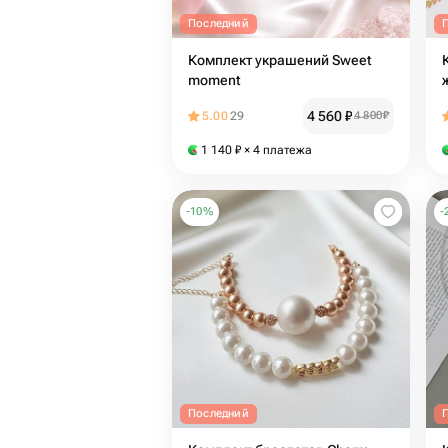
Последний
Комплект украшений Sweet
moment
4 560
₽
5.00
29
4 800
₽
1 140
₽
× 4 платежа
-
10
%
-
Последний