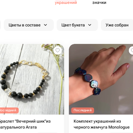
украшений
значки
Цветы в составе
Цвет букета
Уже собран
Последний
Последний
Браслет "Вечерний шик"из
Комплект украшений из
натурального Агата
черного жемчуга Monologue