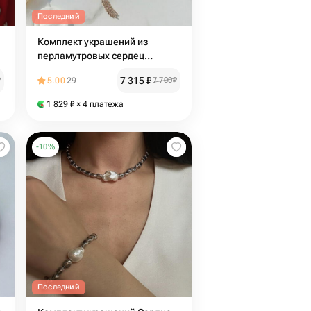
Последний
Комплект украшений из
перламутровых сердец
«Славянка»
7 315
₽
₽
5.00
29
7 700
₽
1 829
₽
× 4 платежа
-
10
%
Последний