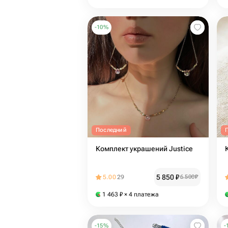
-
10
%
Последний
Комплект украшений Justice
5 850
₽
5.00
29
6 500
₽
1 463
₽
× 4 платежа
-
15
%
-