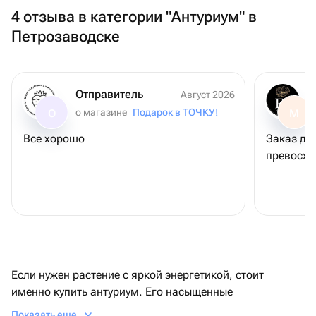
4 отзыва в категории "Антуриум" в
Петрозаводске
Отправитель
Август 2026
о магазине
Подарок в ТОЧКУ!
О
М
Все хорошо
Заказ дос
превосх
Если нужен растение с яркой энергетикой, стоит
именно купить антуриум. Его насыщенные
покрывальца и глянцевидные листья сразу заметны на
Показать еще