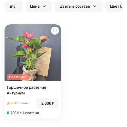
Цена
Цветы в составе
Цвет бук
Последний
Горшечное растение
Антуриум
2 800
₽
4.85
5 тыс.
700
₽
× 4 платежа