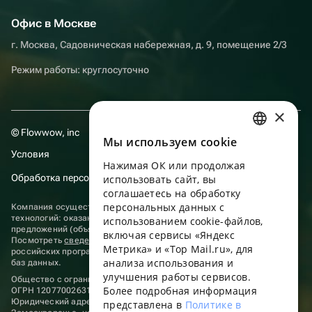
Офис в Москве
г. Москва, Садовническая набережная, д. 9, помещение 2/3
Режим работы: круглосуточно
×
© Flowwow, inc
Мы используем сookie
RUSSIAN
Условия
Нажимая ОК или продолжая
ENGLISH
Обработка персональных данных
использовать сайт, вы
UKRAINIAN
соглашаетесь на обработку
персональных данных с
Компания осуществляет деятельность в области информационных
PORTUGUESE
технологий: оказание услуг в сети “Интернет” по размещению
использованием cookie-файлов,
предложений (объявлений) продавцов о реализации товаров.
включая сервисы «Яндекс
SPANISH
Посмотреть
сведения о программах
, включенных в реестр
Метрика» и «Top Mail.ru», для
российских программ для электронных вычислительных машин и
анализа использования и
HUNGARIAN
баз данных.
улучшения работы сервисов.
Общество с ограниченной ответственностью «ФЛАУВАУ»
ITALIAN
Более подробная информация
ОГРН 1207700263198, ИНН 9702020445
Юридический адрес: г. Москва, вн.тер. г. Муниципальный округ
представлена в
Политике в
FRENCH