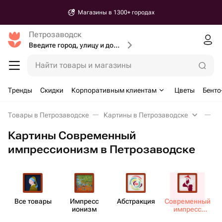
Магазины в 1300+ городах
Петрозаводск
Введите город, улицу и дом доставки
Найти товары и магазины
Тренды
Скидки
Корпоративным клиентам
Цветы
Бенто
Товары в Петрозаводске
Картины в Петрозаводске
К
Картины Современный
импрессионизм в Петрозаводске
Все товары
Импресс​
Абст​ракция
Совре​менный
ионизм
импресс​
ионизм