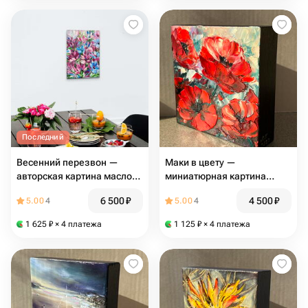
Последний
Весенний перезвон —
Маки в цвету —
авторская картина маслом
миниатюрная картина
с цветами, яркая
маслом с красными
6 500
₽
4 500
₽
5.00
4
5.00
4
интерьерная живопись
маками, оригинальный
подарок
1 625
₽
× 4 платежа
1 125
₽
× 4 платежа