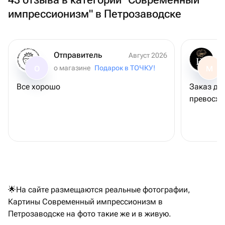
импрессионизм" в Петрозаводске
Отправитель
Август 2026
о магазине
Подарок в ТОЧКУ!
О
М
Все хорошо
Заказ дос
превосх
🌟На сайте размещаются реальные фотографии,
Картины Современный импрессионизм в
Петрозаводске на фото такие же и в живую.