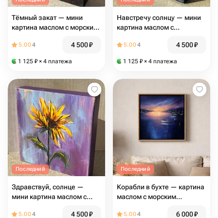
Тёмный закат — мини
Навстречу солнцу — мини
картина маслом с морским
картина маслом с
пейзажем, авторская
парусником, морской
4 500
₽
4 500
₽
5.00
4
5.00
4
живопись
пейзаж
1 125
₽
× 4 платежа
1 125
₽
× 4 платежа
Последний
Последний
Здравствуй, солнце —
Корабли в бухте — картина
мини картина маслом с
маслом с морским
подсолнухом
пейзажем и парусниками
4 500
₽
6 000
₽
5.00
4
5.00
4