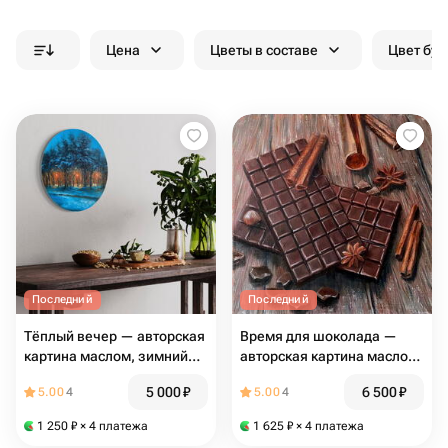
Цена
Цветы в составе
Цвет бук
Последний
Последний
Тёплый вечер — авторская
Время для шоколада —
картина маслом, зимний
авторская картина маслом,
вечерний пейзаж
натюрморт с шоколадом и
5 000
₽
6 500
₽
5.00
4
5.00
4
пряностями
1 250
₽
× 4 платежа
1 625
₽
× 4 платежа