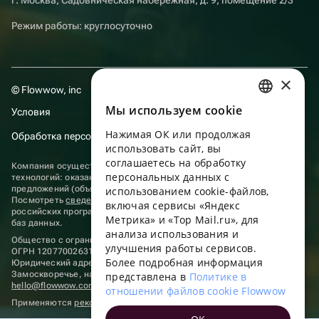
Режим работы: круглосуточно
×
© Flowwow, inc
Мы используем сookie
Условия
RUSSIAN
Нажимая ОК или продолжая
Обработка персональных данных
ENGLISH
использовать сайт, вы
UKRAINIAN
соглашаетесь на обработку
Компания осуществляет деятельность в области информационных
персональных данных с
технологий: оказание услуг в сети “Интернет” по размещению
PORTUGUESE
предложений (объявлений) продавцов о реализации товаров.
использованием cookie-файлов,
Посмотреть
сведения о программах
, включенных в реестр
включая сервисы «Яндекс
SPANISH
российских программ для электронных вычислительных машин и
Метрика» и «Top Mail.ru», для
баз данных.
анализа использования и
HUNGARIAN
Общество с ограниченной ответственностью «ФЛАУВАУ»
улучшения работы сервисов.
ОГРН 1207700263198, ИНН 9702020445
ITALIAN
Более подробная информация
Юридический адрес: г. Москва, вн.тер. г. Муниципальный округ
Замоскворечье, наб. Садовническая, д. 9, помещ. 2/3.
представлена в
Политике в
FRENCH
hello@flowwow.com
8 800 555-16-15
отношении файлов cookie Flowwow
Применяются
рекомендательные технологии
TURKISH