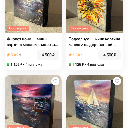
Последний
Последний
Фиолет ночи — мини
Подсолнух — мини картина
картина маслом с морским
маслом на деревянной
пейзажем и лодками
панели, оригинальный
4 500
₽
4 500
₽
5.00
4
5.00
4
подарок
1 125
₽
× 4 платежа
1 125
₽
× 4 платежа
Последний
Последний