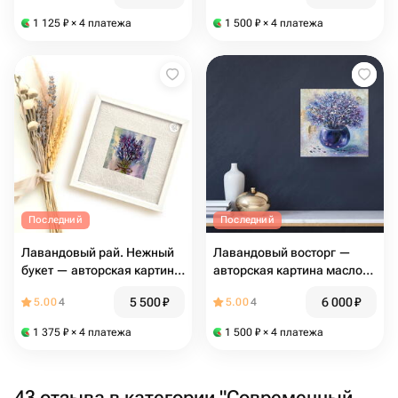
1 125
₽
× 4 платежа
1 500
₽
× 4 платежа
Последний
Последний
Лавандовый рай. Нежный
Лавандовый восторг —
букет — авторская картина
авторская картина маслом
маслом, лаванда в белой
с лавандой
5 500
₽
6 000
₽
5.00
4
5.00
4
раме, интерьерная
живопись
1 375
₽
× 4 платежа
1 500
₽
× 4 платежа
43 отзыва в категории "Современный