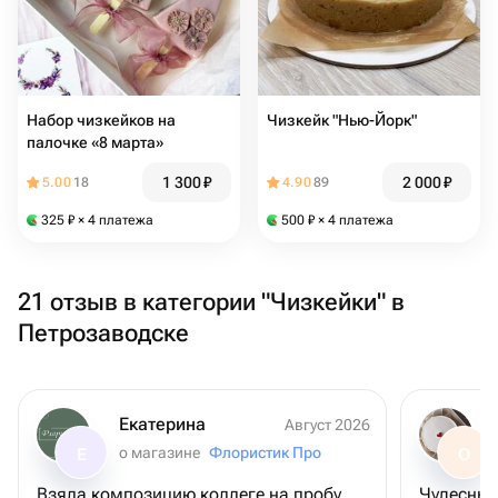
Набор чизкейков на
Чизкейк "Нью-Йорк"
палочке «8 марта»
1 300
₽
2 000
₽
5.00
18
4.90
89
325
₽
× 4 платежа
500
₽
× 4 платежа
21 отзыв в категории "Чизкейки" в
Петрозаводске
Екатерина
Август 2026
о магазине
Флористик Про
Е
О
Взяла композицию коллеге на пробу.
Чудесный 