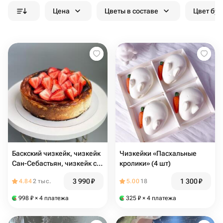
Цена
Цветы в составе
Цвет бук
Баскский чизкейк, чизкейк
Чизкейки «Пасхальные
Сан-Себастьян, чизкейк со
кролики» (4 шт)
свежими ягодами клубники
3 990
₽
1 300
₽
4.84
2 тыс.
5.00
18
на День матери для мамы
998
₽
× 4 платежа
325
₽
× 4 платежа