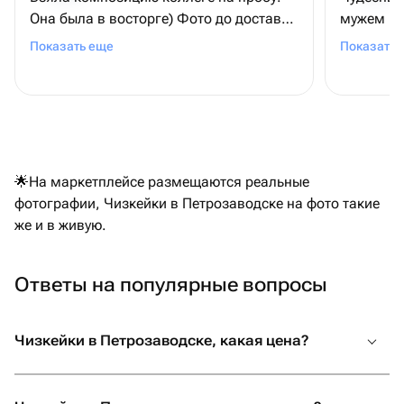
Она была в восторге) Фото до доставки
мужем не
соответствует реальности. Доставка
здесь тор
Показать еще
Показать 
быстрая,курьер вежливый. Обязательно
кайфанул
закажем ещё всему коллективу! 😊
🌟На маркетплейсе размещаются реальные
фотографии, Чизкейки в Петрозаводске на фото такие
же и в живую.
Ответы на популярные вопросы
Чизкейки в Петрозаводске, какая цена?