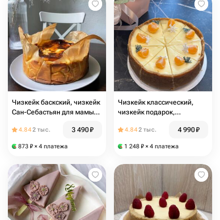
Чизкейк баскский, чизкейк
Чизкейк классический,
Сан-Себастьян для мамы
чизкейк подарок,
на День матери
новогодний подарок,
3 490
₽
4 990
₽
4.84
2 тыс.
4.84
2 тыс.
подарок на Новый год
873
₽
× 4 платежа
1 248
₽
× 4 платежа