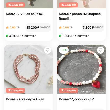
Последний
Последний
Колье «Лунная соната»
Колье с розовым кварцем
Roselle
15 200
₽
7 200
₽
5.00
29
16 000
₽
5.00
29
8 000
₽
3 800
₽
× 4 платежа
1 800
₽
× 4 платежа
-
10
%
Последний
Последний
Колье из жемчуга Лилу
Колье "Русский стиль"