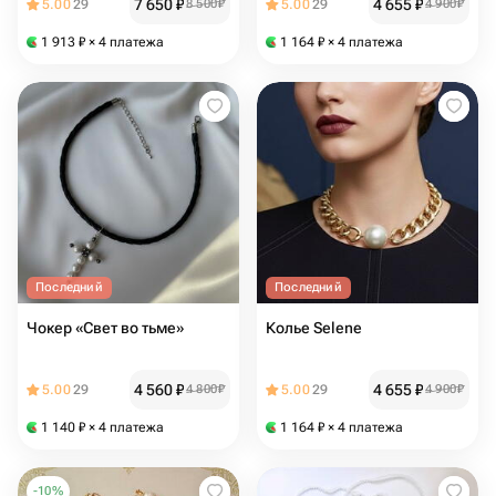
7 650
₽
4 655
₽
5.00
29
8 500
₽
5.00
29
4 900
₽
1 913
₽
× 4 платежа
1 164
₽
× 4 платежа
Последний
Последний
Чокер «Свет во тьме»
Колье Selene
4 560
₽
4 655
₽
5.00
29
4 800
₽
5.00
29
4 900
₽
1 140
₽
× 4 платежа
1 164
₽
× 4 платежа
-
10
%