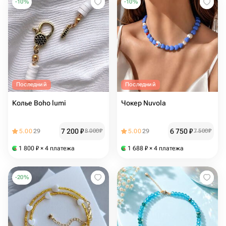
-
10
%
-
10
%
Последний
Последний
Колье Boho lumi
Чокер Nuvola
7 200
₽
6 750
₽
5.00
29
8 000
₽
5.00
29
7 500
₽
1 800
₽
× 4 платежа
1 688
₽
× 4 платежа
-
20
%