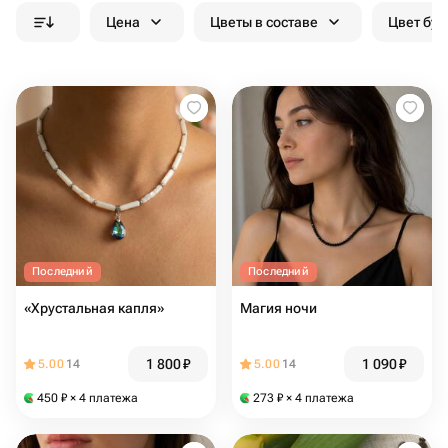
Цена
Цветы в составе
Цвет бук
Последний
Последний
«Хрустальная капля»
Магия ночи
1 800
₽
1 090
₽
5.00
14
5.00
14
450
₽
× 4 платежа
273
₽
× 4 платежа