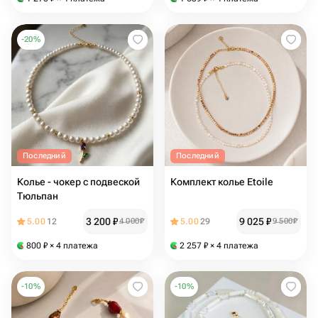
-
20
%
Последний
Последний
Колье - чокер с подвеской
Комплект колье Etoile
Тюльпан
3 200
₽
9 025
₽
5.00
12
4 000
₽
5.00
29
9 500
₽
800
₽
× 4 платежа
2 257
₽
× 4 платежа
-
10
%
-
10
%