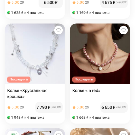
6 500
₽
4 675
₽
5.00
29
5.00
29
5 500
₽
1 625
₽
× 4 платежа
1 169
₽
× 4 платежа
Последний
Последний
Колье «Хрустальная
Колье «In red»
крошка»
7 790
₽
6 650
₽
5.00
29
8 200
₽
5.00
29
7 000
₽
1 948
₽
× 4 платежа
1 663
₽
× 4 платежа
-
15
%