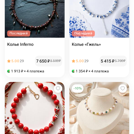
Последний
Последний
Колье Inferno
Колье «Гжель»
7 650
₽
5 415
₽
5.00
29
8 500
₽
5.00
29
5 700
₽
1 913
₽
× 4 платежа
1 354
₽
× 4 платежа
-
10
%