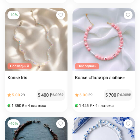
-
10
%
Последний
Последний
Колье Iris
Колье «Палитра любви»
5 400
₽
5 700
₽
5.00
29
6 000
₽
5.00
29
6 000
₽
1 350
₽
× 4 платежа
1 425
₽
× 4 платежа
-
10
%