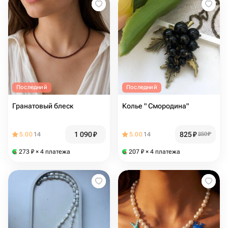
Последний
Последний
Гранатовый блеск
Колье " Смородина"
1 090
₽
825
₽
5.00
14
5.00
14
850
₽
273
₽
× 4 платежа
207
₽
× 4 платежа