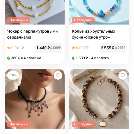
Последний
Последний
Чокер с перламутровыми
Колье из хрустальных
сердечками
бусин «Ясное утро»
1 440
₽
6 555
₽
5.00
12
1 800
₽
5.00
29
6 900
₽
360
₽
× 4 платежа
1 639
₽
× 4 платежа
-
10
%
Последний
Последний