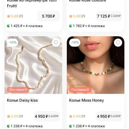
Колье из перламутра Tutti
Колье Rose Couture
Frutti
5 700
₽
7 125
₽
5.00
29
5.00
29
7 500
₽
1 425
₽
× 4 платежа
1 782
₽
× 4 платежа
-
10
%
-
10
%
Последний
Последний
Колье Daisy kiss
Колье Moss Honey
4 950
₽
4 950
₽
5.00
29
5 500
₽
5.00
29
5 500
₽
1 238
₽
× 4 платежа
1 238
₽
× 4 платежа