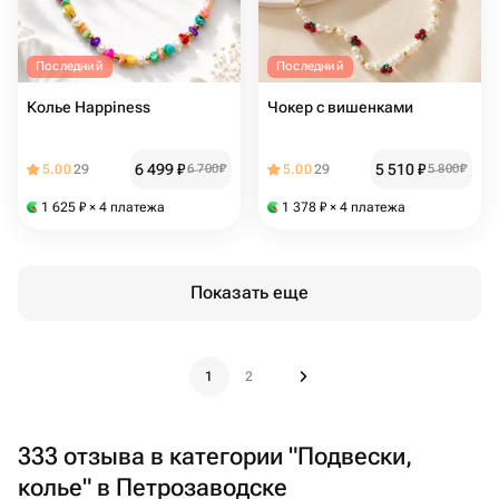
Последний
Последний
Колье Happiness
Чокер с вишенками
6 499
₽
5 510
₽
5.00
29
6 700
₽
5.00
29
5 800
₽
1 625
₽
× 4 платежа
1 378
₽
× 4 платежа
Показать еще
1
2
333 отзыва в категории "Подвески,
колье" в Петрозаводске