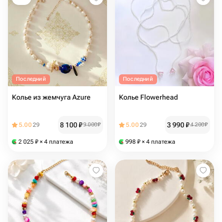
Последний
Последний
Колье из жемчуга Azure
Колье Flowerhead
8 100
₽
3 990
₽
5.00
29
9 000
₽
5.00
29
4 200
₽
2 025
₽
× 4 платежа
998
₽
× 4 платежа