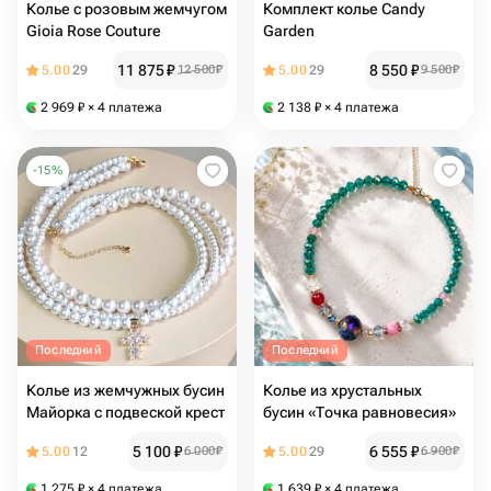
Колье с розовым жемчугом
Комплект колье Candy
Gioia Rose Couture
Garden
11 875
₽
8 550
₽
5.00
29
12 500
₽
5.00
29
9 500
₽
2 969
₽
× 4 платежа
2 138
₽
× 4 платежа
-
15
%
Последний
Последний
Колье из жемчужных бусин
Колье из хрустальных
Майорка с подвеской крест
бусин «Точка равновесия»
5 100
₽
6 555
₽
5.00
12
6 000
₽
5.00
29
6 900
₽
1 275
₽
× 4 платежа
1 639
₽
× 4 платежа