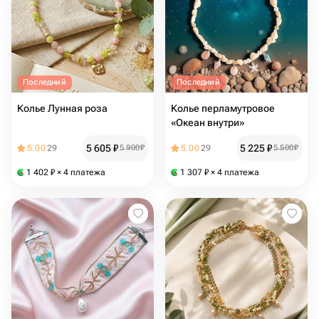
Последний
Последний
Колье Лунная роза
Колье перламутровое
«Океан внутри»
5 605
₽
5 225
₽
5.00
29
5 900
₽
5.00
29
5 500
₽
1 402
₽
× 4 платежа
1 307
₽
× 4 платежа