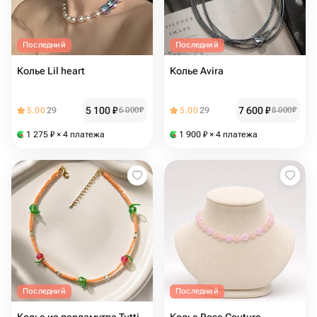
Последний
Последний
Колье Lil heart
Колье Avira
5 100
₽
7 600
₽
5.00
29
6 000
₽
5.00
29
8 000
₽
1 275
₽
× 4 платежа
1 900
₽
× 4 платежа
Последний
Последний