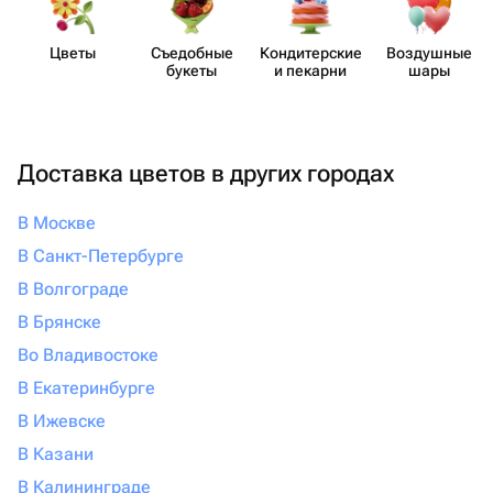
Цветы
Съедобные
Кондит​ерские
Воздушные
букеты
и пекарни
шары
Доставка цветов в других городах
В Москве
В Санкт-Петербурге
В Волгограде
В Брянске
Во Владивостоке
В Екатеринбурге
В Ижевске
В Казани
В Калининграде