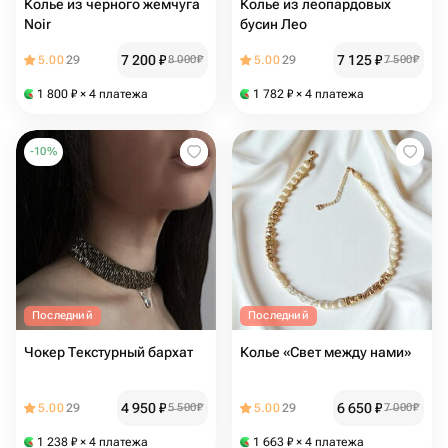
Колье из черного жемчуга
Колье из леопардовых
Noir
бусин Лео
7 200
₽
7 125
₽
5.00
29
8 000
₽
5.00
29
7 500
₽
1 800
₽
× 4 платежа
1 782
₽
× 4 платежа
-
10
%
Последний
Последний
Чокер Текстурный бархат
Колье «Свет между нами»
4 950
₽
6 650
₽
5.00
29
5 500
₽
5.00
29
7 000
₽
1 238
₽
× 4 платежа
1 663
₽
× 4 платежа