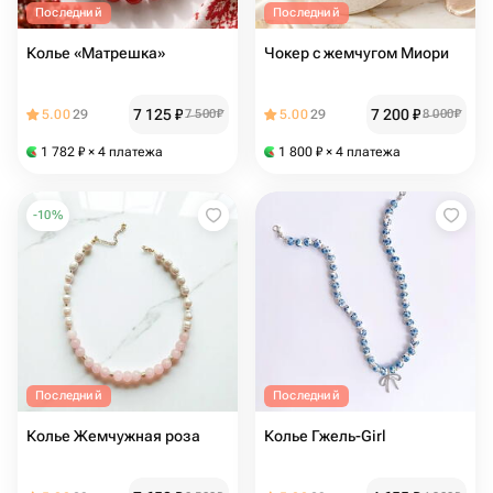
Последний
Последний
Колье «Матрешка»
Чокер с жемчугом Миори
7 125
₽
7 200
₽
5.00
29
7 500
₽
5.00
29
8 000
₽
1 782
₽
× 4 платежа
1 800
₽
× 4 платежа
-
10
%
Последний
Последний
Колье Жемчужная роза
Колье Гжель-Girl