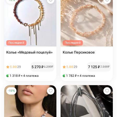
Последний
Последний
Колье «Медовый поцелуй»
Колье Персиковое
5 270
₽
7 125
₽
5.00
29
6 200
₽
5.00
29
7 500
₽
1 318
₽
× 4 платежа
1 782
₽
× 4 платежа
-
15
%