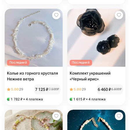
Последний
Последний
Колье из горного хрусталя
Комплект украшений
Нежнее ветра
«Черный ирис»
7 125
₽
6 460
₽
5.00
29
7 500
₽
5.00
29
6 800
₽
1 782
₽
× 4 платежа
1 615
₽
× 4 платежа