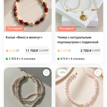
Последний
Последний
Колье «Вино и жемчуг»
Чокер с натуральным
перламутром с подвеской
11 700
₽
2 700
₽
5.00
29
13 000
₽
5.00
12
3 000
₽
2 925
₽
× 4 платежа
675
₽
× 4 платежа
-
10
%