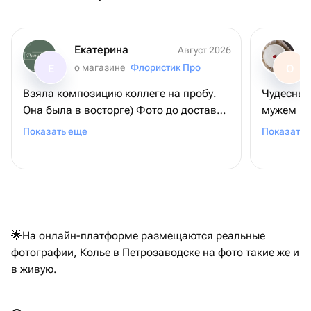
Екатерина
Август 2026
о магазине
Флористик Про
Е
О
Взяла композицию коллеге на пробу.
Чудесный 
Она была в восторге) Фото до доставки
мужем не
соответствует реальности. Доставка
здесь тор
Показать еще
Показать 
быстрая,курьер вежливый. Обязательно
кайфанул
закажем ещё всему коллективу! 😊
🌟На онлайн-платформе размещаются реальные
фотографии, Колье в Петрозаводске на фото такие же и
в живую.