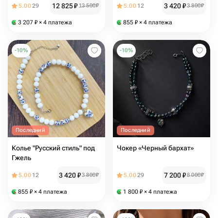
12 825
₽
3 420
₽
5.00
29
13 500
₽
5.00
12
3 800
₽
3 207
₽
× 4 платежа
855
₽
× 4 платежа
-
10
%
-
10
%
Последний
Последний
Колье "Русский стиль" под
Чокер «Черный бархат»
Гжель
3 420
₽
7 200
₽
5.00
12
3 800
₽
5.00
29
8 000
₽
855
₽
× 4 платежа
1 800
₽
× 4 платежа