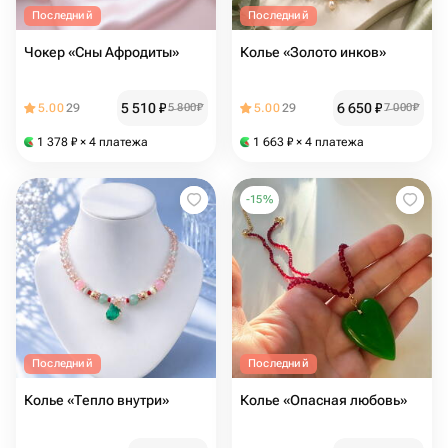
Последний
Последний
Чокер «Сны Афродиты»
Колье «Золото инков»
5 510
₽
6 650
₽
5.00
29
5 800
₽
5.00
29
7 000
₽
1 378
₽
× 4 платежа
1 663
₽
× 4 платежа
-
15
%
Последний
Последний
Колье «Тепло внутри»
Колье «Опасная любовь»