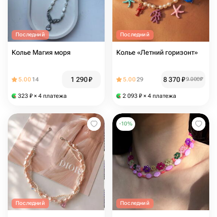
Последний
Последний
Колье Магия моря
Колье «Летний горизонт»
1 290
₽
8 370
₽
5.00
14
5.00
29
9 000
₽
323
₽
× 4 платежа
2 093
₽
× 4 платежа
-
10
%
Последний
Последний