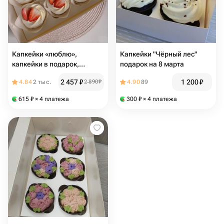
Капкейки «люблю»,
Капкейки "Чёрный лес"
капкейки в подарок,
подарок на 8 марта
подарок на 8 марта,
2 457
₽
1 200
₽
4.84
2 тыс.
2 890
₽
4.90
89
сладкий подарок
615
₽
× 4 платежа
300
₽
× 4 платежа