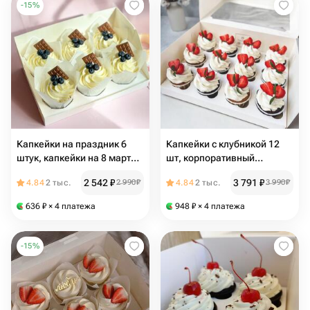
-
15
%
Капкейки на праздник 6
Капкейки с клубникой 12
штук, капкейки на 8 марта ,
шт, корпоративный
капкейки маме
подарок, подарок на 8
2 542
₽
3 791
₽
4.84
2 тыс.
2 990
₽
4.84
2 тыс.
3 990
₽
марта,капкейки на 8 марта
636
₽
× 4 платежа
948
₽
× 4 платежа
-
15
%