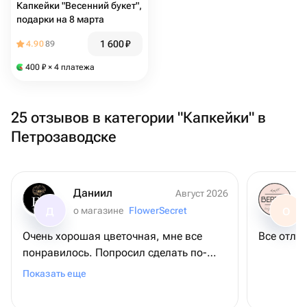
Капкейки "Весенний букет",
подарки на 8 марта
1 600
₽
4.90
89
400
₽
× 4 платежа
25 отзывов в категории "Капкейки" в
Петрозаводске
Даниил
Август 2026
о магазине
FlowerSecret
Д
О
Очень хорошая цветочная, мне все
Все отли
понравилось. Попросил сделать по-
своему - сделали! Очень красивые
Показать еще
букеты за небольшие деньги,
однозначно буду заказывать еще!