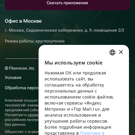
Скачать приложение
Офис в Москве
г. Москва, Садовническая набережная, д. 9, помещение 2/3
Режим работы: круглосуточно
×
Мы используем сookie
RUSSIAN
© Flowwow, inc
Нажимая ОК или продолжая
ENGLISH
Условия
использовать сайт, вы
UKRAINIAN
соглашаетесь на обработку
Обработка персональных данных
персональных данных с
PORTUGUESE
использованием cookie-файлов,
Компания осуществляет деятельность в области информационных
включая сервисы «Яндекс
SPANISH
технологий: оказание услуг в сети “Интернет” по размещению
Метрика» и «Top Mail.ru», для
предложений (объявлений) продавцов о реализации товаров.
анализа использования и
HUNGARIAN
Посмотреть
сведения о программах
, включенных в реестр
российских программ для электронных вычислительных машин и
улучшения работы сервисов.
баз данных.
ITALIAN
Более подробная информация
Общество с ограниченной ответственностью «ФЛАУВАУ»
представлена в
Политике в