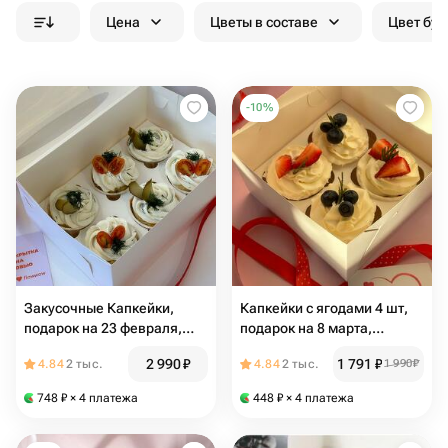
Цена
Цветы в составе
Цвет бук
-
10
%
Закусочные Капкейки,
Капкейки с ягодами 4 шт,
подарок на 23 февраля,
подарок на 8 марта,
Капкейки не сладкие,
сладкий подарок, набор на
2 990
₽
1 791
₽
4.84
2 тыс.
4.84
2 тыс.
1 990
₽
Капкейки с ветчиной и
праздник
сыром под «шапочкой» из
748
₽
× 4 платежа
448
₽
× 4 платежа
крем-чиза