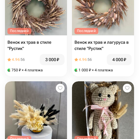
Последний
Последний
Венок их трав в стиле
Венок их трав и лагуруса в
"Рустик"
стиле "Рустик"
3 000
₽
4 000
₽
4.96
56
4.96
56
750
₽
× 4 платежа
1 000
₽
× 4 платежа
Последний
Последний