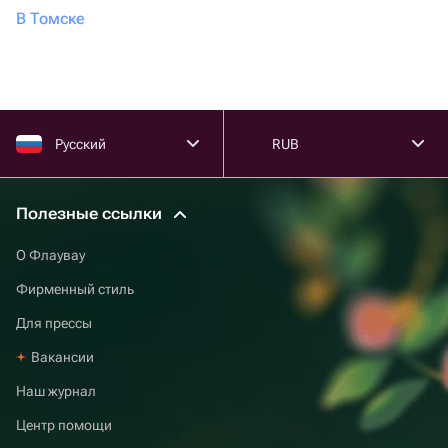
Реальные отзывы покупателей с фото оформленных
В Томске
заказов у каждого продавца.
Поддержка 24/7: если букет не устроил, напишите в
чат — поможем открыть спор и решить вопрос.
На Флаувау цена в карточке финальная, без скрытых
Русский
RUB
доплат за упаковку и ленту. Зайдите в каталог,
выберите флориста по рейтингу и закажите доставку
букета сухоцветов в Петрозаводске уже сегодня.
Полезные ссылки
О Флаувау
Фирменный стиль
Для прессы
Вакансии
Наш журнал
Центр помощи