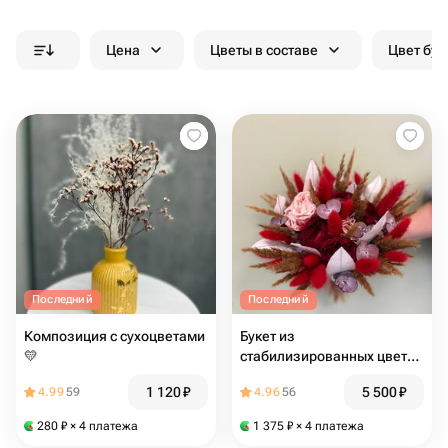
Цена
Цветы в составе
Цвет бук
Последний
Последний
Композиция с сухоцветами
Букет из
💛
стабилизированных цветов
и сухоцветов
1 120
₽
5 500
₽
4.99
59
4.96
56
280
₽
× 4 платежа
1 375
₽
× 4 платежа