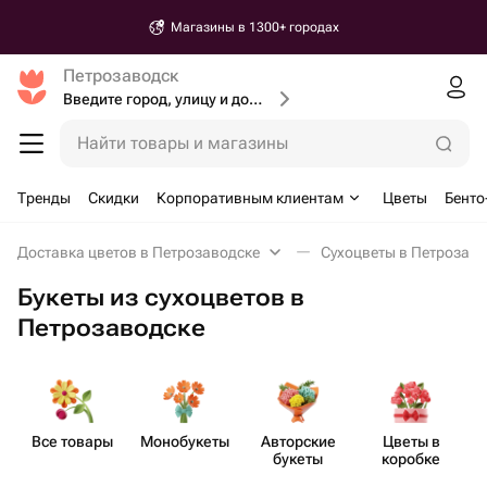
Магазины в 1300+ городах
Петрозаводск
Введите город, улицу и дом доставки
Найти товары и магазины
Тренды
Скидки
Корпоративным клиентам
Цветы
Бенто
Доставка цветов в Петрозаводске
Сухоцветы в Петрозаво
Букеты из сухоцветов в
Петрозаводске
Все товары
Моно​букеты
Авторские
Цветы в
Бу
букеты
коробке