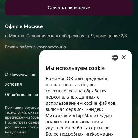
Скачать приложение
Офис в Москве
г. Москва, Садовническая набережная, д. 9, помещение 2/3
Режим работы: круглосуточно
×
Мы используем сookie
RUSSIAN
© Flowwow, inc
Нажимая ОК или продолжая
ENGLISH
Условия
использовать сайт, вы
UKRAINIAN
соглашаетесь на обработку
Обработка персональных данных
персональных данных с
PORTUGUESE
использованием cookie-файлов,
Компания осуществляет деятельность в области информационных
включая сервисы «Яндекс
SPANISH
технологий: оказание услуг в сети “Интернет” по размещению
Метрика» и «Top Mail.ru», для
предложений (объявлений) продавцов о реализации товаров.
анализа использования и
HUNGARIAN
Посмотреть
сведения о программах
, включенных в реестр
улучшения работы сервисов.
российских программ для электронных вычислительных машин и
ITALIAN
баз данных.
Более подробная информация