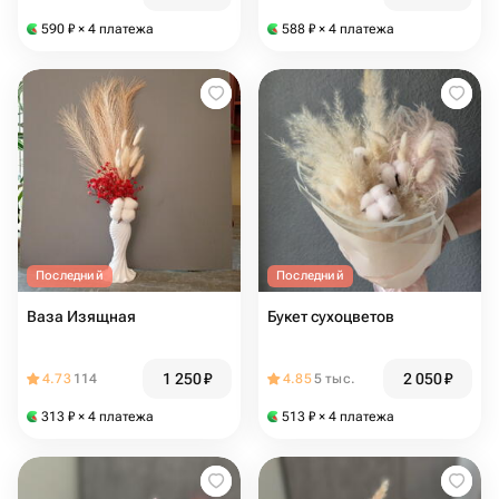
590
₽
× 4 платежа
588
₽
× 4 платежа
Последний
Последний
Ваза Изящная
Букет сухоцветов
1 250
₽
2 050
₽
4.73
114
4.85
5 тыс.
313
₽
× 4 платежа
513
₽
× 4 платежа