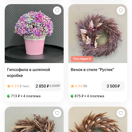
Последний
Гипсофила в шляпной
Венок в стиле "Рустик"
коробке
2 850
₽
3 500
₽
4.39
3 тыс.
3 000
₽
4.96
56
713
₽
× 4 платежа
875
₽
× 4 платежа