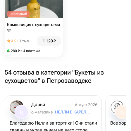
Последний
Композиция с сухоцветами
💛
1 120
₽
4.91
1 тыс.
280
₽
× 4 платежа
54 отзыва в категории "Букеты из
сухоцветов" в Петрозаводске
Дарья
Август 2026
о магазине
НЕЛЛИ В КАРЕЛИИ
Д
О
Благодарю Нелли за тортики! Они стали
Все хоро
главным украшением нашего стола.