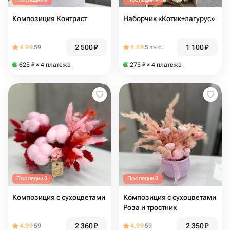
Композиция Контраст
Наборчик «Котик+лагурус»
2 500
₽
1 100
₽
4.99
59
4.89
5 тыс.
625
₽
× 4 платежа
275
₽
× 4 платежа
Последний
Последний
Композиция с сухоцветами
Композиция с сухоцветами
Роза и тростник
2 360
₽
2 350
₽
4.99
59
4.99
59