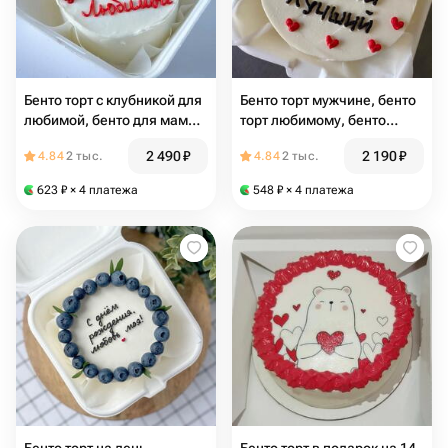
Бенто торт с клубникой для
Бенто торт мужчине, бенто
любимой, бенто для мамы,
торт любимому, бенто
бенто для жены
подарок
2 490
₽
2 190
₽
4.84
2 тыс.
4.84
2 тыс.
623
₽
× 4 платежа
548
₽
× 4 платежа