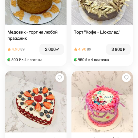
Медовик - торт на любой
Торт "Кофе - Шоколад"
праздник
2 000
₽
3 800
₽
4.90
89
4.90
89
500
₽
× 4 платежа
950
₽
× 4 платежа