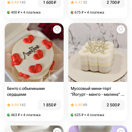
1 600
₽
2 700
₽
4.98
142
4.42
32
400
₽
× 4 платежа
675
₽
× 4 платежа
Бенто с обьемными
Муссовый мини-торт
сердцами
"Йогурт - манго - малина" в
подарок на 8 марта
1 850
₽
2 500
₽
4.98
142
4.90
89
463
₽
× 4 платежа
625
₽
× 4 платежа