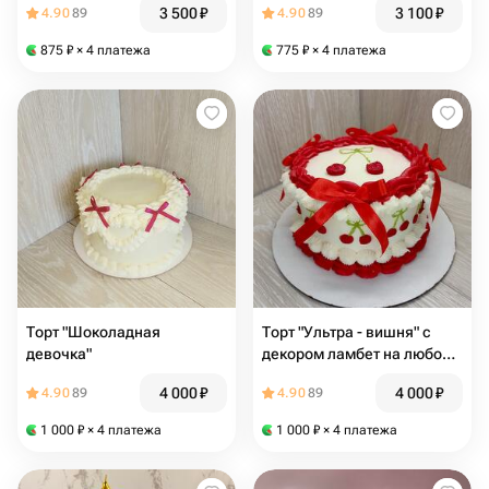
3 500
₽
3 100
₽
4.90
89
4.90
89
875
₽
× 4 платежа
775
₽
× 4 платежа
Торт "Шоколадная
Торт "Ультра - вишня" с
девочка"
декором ламбет на любой
праздник
4 000
₽
4 000
₽
4.90
89
4.90
89
1 000
₽
× 4 платежа
1 000
₽
× 4 платежа