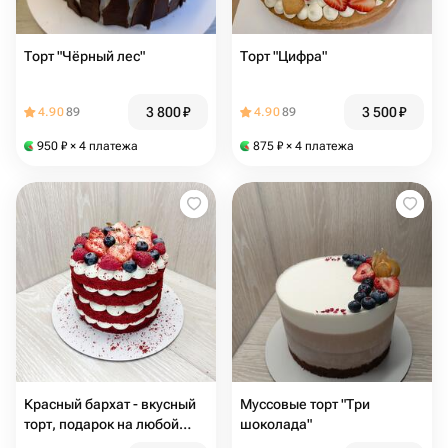
Торт "Чёрный лес"
Торт "Цифра"
3 800
₽
3 500
₽
4.90
89
4.90
89
950
₽
× 4 платежа
875
₽
× 4 платежа
Красный бархат - вкусный
Муссовые торт "Три
торт, подарок на любой
шоколада"
праздник