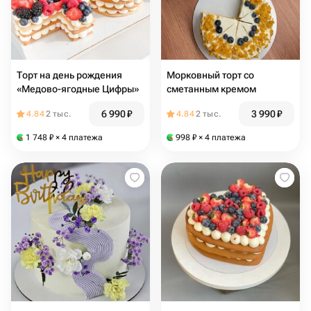
Торт на день рождения
Морковный торт со
«Медово-ягодные Цифры»
сметанным кремом
6 990
₽
3 990
₽
4.84
2 тыс.
4.84
2 тыс.
1 748
₽
× 4 платежа
998
₽
× 4 платежа