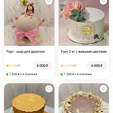
Торт - шар для девочки
Торт 2 кг с живыми цветами
6 000
₽
6 000
₽
4.90
89
4.98
142
1 500
₽
× 4 платежа
1 500
₽
× 4 платежа