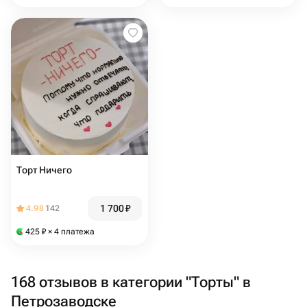
Торт Ничего
1 700
₽
4.98
142
425
₽
× 4 платежа
168 отзывов в категории "Торты" в
Петрозаводске