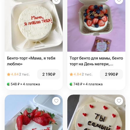
Бенто-торт «Мама, я тебя
Торт бенто для мамы, бенто
люблю»
торт на День матери,
подарок для мамы
2 190
₽
2 990
₽
4.84
2 тыс.
4.84
2 тыс.
548
₽
× 4 платежа
748
₽
× 4 платежа