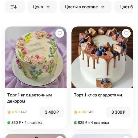
Цена
Цветы в составе
Цвет бук
Торт 1 кг с цветочным
Торт 1 кг со сладостями
декором
3 400
₽
3 300
₽
4.98
142
4.98
142
850
₽
× 4 платежа
825
₽
× 4 платежа