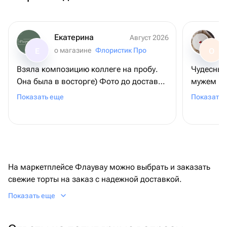
Екатерина
Август 2026
о магазине
Флористик Про
Е
О
Взяла композицию коллеге на пробу.
Чудесный 
Она была в восторге) Фото до доставки
мужем не
соответствует реальности. Доставка
здесь тор
Показать еще
Показать 
быстрая,курьер вежливый. Обязательно
кайфанул
закажем ещё всему коллективу! 😊
На маркетплейсе Флаувау можно выбрать и заказать
свежие торты на заказ с надежной доставкой.
Возможна персонализация: текст на поверхности,
Показать еще
фотопечать, тон декора, изменение состава.