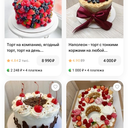
Торт на компанию, ягодный
Наполеон - торт с тонкими
торт, торт на день
коржами на любой
рождения
праздник
8 990
₽
4 000
₽
4.84
2 тыс.
4.90
89
2 248
₽
× 4 платежа
1 000
₽
× 4 платежа