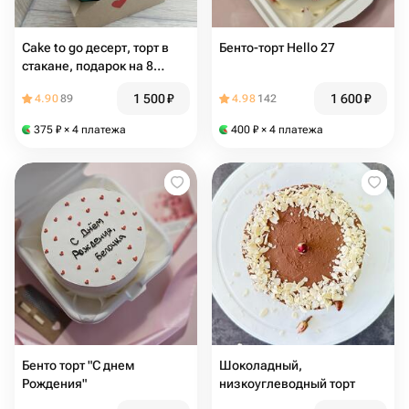
Cake to go десерт, торт в
Бенто-торт Hello 27
стакане, подарок на 8
марта
1 500
₽
1 600
₽
4.90
89
4.98
142
375
₽
× 4 платежа
400
₽
× 4 платежа
Бенто торт "С днем
Шоколадный,
Рождения"
низкоуглеводный торт