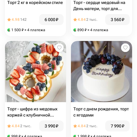
Торт 2 кг в корейском стиле
Торт - сердце медовый на
День матери, торт для
мамы
6 000
₽
3 560
₽
4.98
142
4.84
2 тыс.
1 500
₽
× 4 платежа
890
₽
× 4 платежа
Торт - цифра из медовых
Торт с днем рождения, торт
коржей с клубничной
с ягодами
прослойкой, подарок на 8
3 990
₽
7 990
₽
4.84
2 тыс.
4.84
2 тыс.
марта, торт на 8 марта
998
₽
× 4 платежа
1 998
₽
× 4 платежа