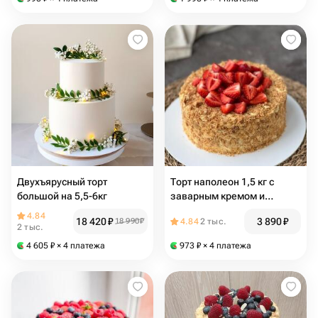
Двухъярусный торт
Торт наполеон 1,5 кг с
большой на 5,5-6кг
заварным кремом и
ягодами клубники
4.84
18 420
₽
3 890
₽
18 990
₽
4.84
2 тыс.
2 тыс.
4 605
₽
× 4 платежа
973
₽
× 4 платежа