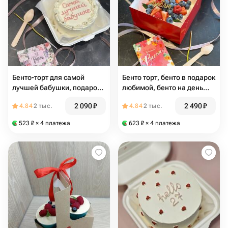
Бенто-торт для самой
Бенто торт, бенто в подарок
лучшей бабушки, подарок
любимой, бенто на день
для бабушки, торт для
рождения, на День матери
2 090
₽
2 490
₽
4.84
2 тыс.
4.84
2 тыс.
бабушки
для мамы
523
₽
× 4 платежа
623
₽
× 4 платежа