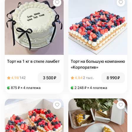
Торт на 1 кг в стиле ламбет
Торт на большую компанию
«Корпоратив»
3 500
₽
8 990
₽
4.98
142
4.84
2 тыс.
875
₽
× 4 платежа
2 248
₽
× 4 платежа