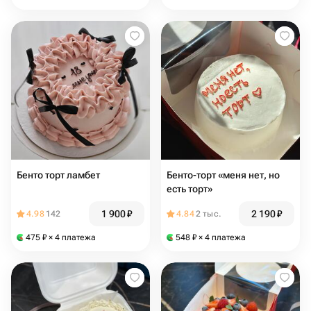
Бенто торт ламбет
Бенто-торт «меня нет, но
есть торт»
1 900
₽
2 190
₽
4.98
142
4.84
2 тыс.
475
₽
× 4 платежа
548
₽
× 4 платежа