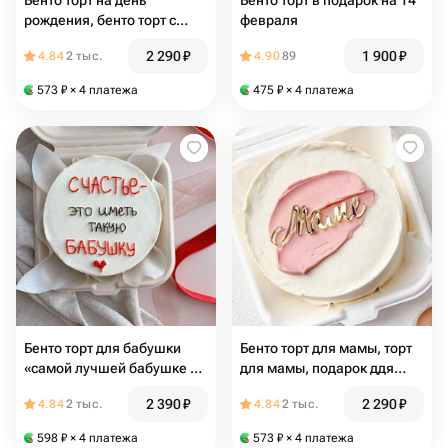
Бенто торт на день
Бенто торт в подарок на 14
рождения, бенто торт с
февраля
надписью «с днем
2 290
₽
1 900
₽
4.84
2 тыс.
4.90
89
рождения, любовь моя!»
573
₽
× 4 платежа
475
₽
× 4 платежа
Бенто торт для бабушки
Бенто торт для мамы, торт
«самой лучшей бабушке в
для мамы, подарок ддя
мире»
мамы
2 390
₽
2 290
₽
4.84
2 тыс.
4.84
2 тыс.
598
₽
× 4 платежа
573
₽
× 4 платежа