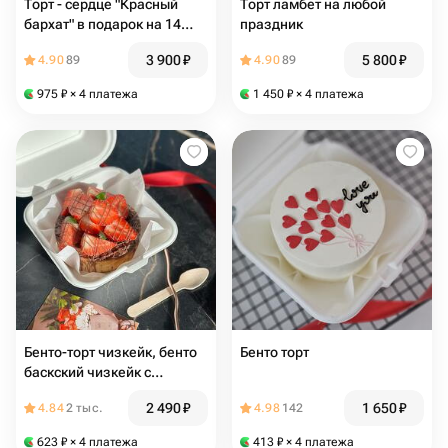
Торт - сердце "Красный
Торт ламбет на любой
бархат" в подарок на 14
праздник
февраля
3 900
₽
5 800
₽
4.90
89
4.90
89
975
₽
× 4 платежа
1 450
₽
× 4 платежа
Бенто-торт чизкейк, бенто
Бенто торт
баскский чизкейк с
клубникой, на День матери
2 490
₽
1 650
₽
4.84
2 тыс.
4.98
142
бенто-торт для мамы, для
любимой мамы
623
₽
× 4 платежа
413
₽
× 4 платежа