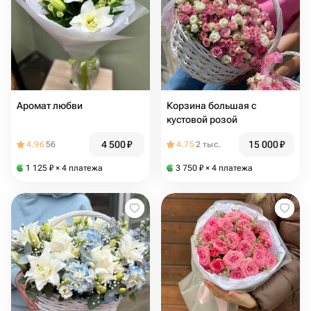
Аромат любви
Корзина большая с
кустовой розой
4 500
₽
15 000
₽
4.96
56
4.75
2 тыс.
1 125
₽
× 4 платежа
3 750
₽
× 4 платежа