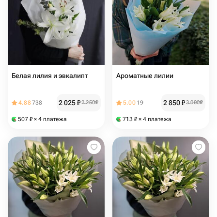
Белая лилия и эвкалипт
Ароматные лилии
2 025
₽
2 850
₽
4.88
738
2 250
₽
5.00
19
3 000
₽
507
₽
× 4 платежа
713
₽
× 4 платежа