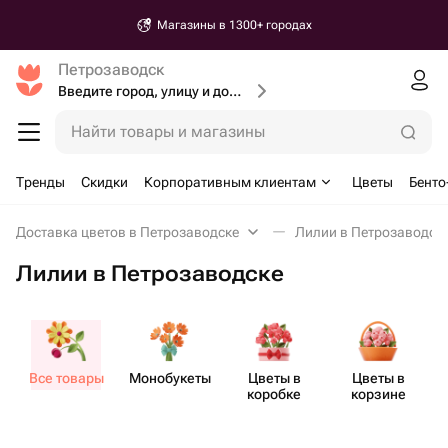
Магазины в 1300+ городах
Петрозаводск
Введите город, улицу и дом доставки
Найти товары и магазины
Тренды
Скидки
Корпоративным клиентам
Цветы
Бенто
Доставка цветов в Петрозаводске
Лилии в Петрозаводск
Лилии в Петрозаводске
Все товары
Моно​букеты
Цветы в
Цветы в
коробке
корзине