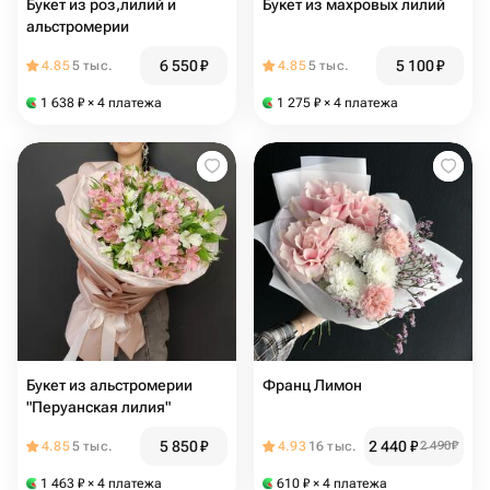
Букет из роз,лилий и
Букет из махровых лилий
альстромерии
6 550
₽
5 100
₽
4.85
5 тыс.
4.85
5 тыс.
1 638
₽
× 4 платежа
1 275
₽
× 4 платежа
Букет из альстромерии
Франц Лимон
"Перуанская лилия"
5 850
₽
2 440
₽
4.85
5 тыс.
4.93
16 тыс.
2 490
₽
1 463
₽
× 4 платежа
610
₽
× 4 платежа