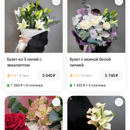
Букет из 3 лилий с
Букет с нежной белой
эвкалиптом
лилией
5 040
₽
5 740
₽
4.81
3 тыс.
4.81
3 тыс.
1 260
₽
× 4 платежа
1 435
₽
× 4 платежа