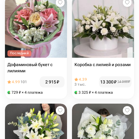
Последний
Дофаминовый букет с
Коробка с лилией и розами
лилиями
4.39
2 915
₽
13 300
₽
4.99
101
14 000
₽
3 тыс.
729
₽
× 4 платежа
3 325
₽
× 4 платежа