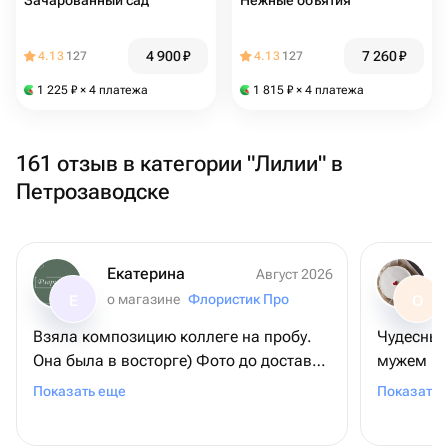
Зачарованный сад
Нежные объятия
4 900
₽
7 260
₽
4.13
127
4.13
127
1 225
₽
× 4 платежа
1 815
₽
× 4 платежа
161 отзыв в категории "Лилии" в
Петрозаводске
Екатерина
Август 2026
о магазине
Флористик Про
Е
О
Взяла композицию коллеге на пробу.
Чудесный 
Она была в восторге) Фото до доставки
мужем не
соответствует реальности. Доставка
здесь тор
Показать еще
Показать 
быстрая,курьер вежливый. Обязательно
кайфанул
закажем ещё всему коллективу! 😊