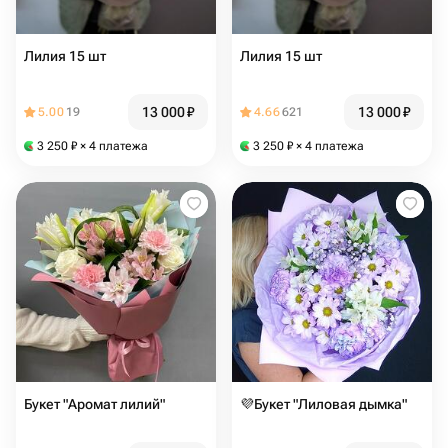
Лилия 15 шт
Лилия 15 шт
13 000
₽
13 000
₽
5.00
19
4.66
621
3 250
₽
× 4 платежа
3 250
₽
× 4 платежа
Букет "Аромат лилий"
💜Букет "Лиловая дымка"