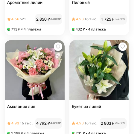
Ароматные лилии
Лиловый
2 850
₽
1 725
₽
4.66
621
3 000
₽
4.93
16 тыс.
1 760
₽
713
₽
× 4 платежа
432
₽
× 4 платежа
Амазония лил
Букет из лилий
4 792
₽
2 803
₽
4.93
16 тыс.
4 890
₽
4.93
16 тыс.
2 950
₽
1 198
₽
× 4 платежа
701
₽
× 4 платежа