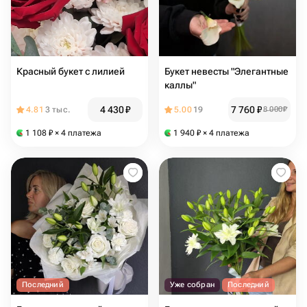
Красный букет с лилией
Букет невесты "Элегантные
каллы"
4 430
₽
7 760
₽
4.81
3 тыс.
5.00
19
8 000
₽
1 108
₽
× 4 платежа
1 940
₽
× 4 платежа
Последний
Уже собран
Последний