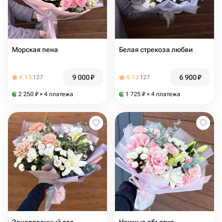
Морская пена
Белая стрекоза любви
9 000
₽
6 900
₽
4.13
127
4.13
127
2 250
₽
× 4 платежа
1 725
₽
× 4 платежа