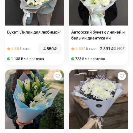
Букет "Лилии для любимой"
Авторский букет с лилией и
белыми диантусами
4 550
₽
2 891
₽
4.85
5 тыс.
4.93
16 тыс.
2 950
₽
1 138
₽
× 4 платежа
723
₽
× 4 платежа