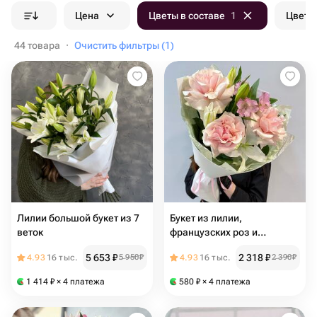
Цена
Цветы в составе
1
Цвет б
44 товара
·
Очистить фильтры (1)
Лилии большой букет из 7
Букет из лилии,
веток
французских роз и
альстромерии
5 653
₽
2 318
₽
4.93
16 тыс.
5 950
₽
4.93
16 тыс.
2 390
₽
1 414
₽
× 4 платежа
580
₽
× 4 платежа