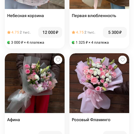
Небесная корзина
Первая влюбленность
12 000
₽
5 300
₽
4.75
2 тыс.
4.75
2 тыс.
3 000
₽
× 4 платежа
1 325
₽
× 4 платежа
Афина
Розовый Фламинго