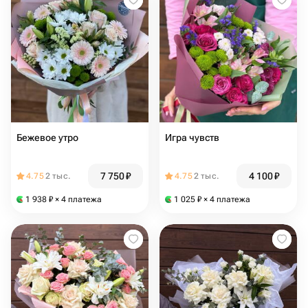
Бежевое утро
Игра чувств
7 750
₽
4 100
₽
4.75
2 тыс.
4.75
2 тыс.
1 938
₽
× 4 платежа
1 025
₽
× 4 платежа