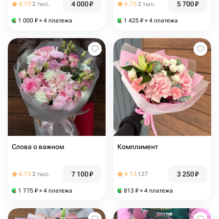
4 000
₽
5 700
₽
4.75
2 тыс.
4.75
2 тыс.
1 000
₽
× 4 платежа
1 425
₽
× 4 платежа
Слова о важном
Комплимент
7 100
₽
3 250
₽
4.75
2 тыс.
4.13
127
1 775
₽
× 4 платежа
813
₽
× 4 платежа