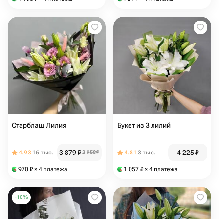
Старблаш Лилия
Букет из 3 лилий
3 879
₽
4 225
₽
4.93
16 тыс.
3 958
₽
4.81
3 тыс.
970
₽
× 4 платежа
1 057
₽
× 4 платежа
-
10
%