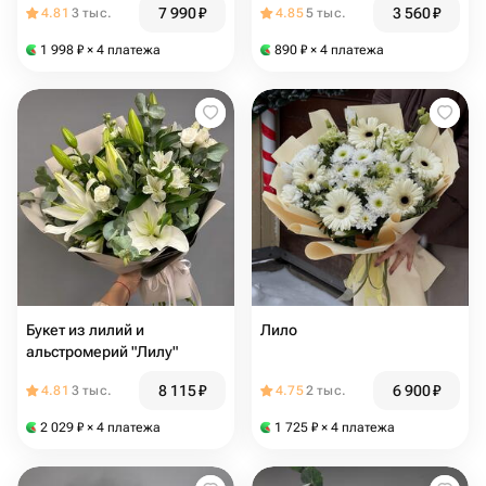
7 990
₽
3 560
₽
4.81
3 тыс.
4.85
5 тыс.
1 998
₽
× 4 платежа
890
₽
× 4 платежа
Букет из лилий и
Лило
альстромерий "Лилу"
8 115
₽
6 900
₽
4.81
3 тыс.
4.75
2 тыс.
2 029
₽
× 4 платежа
1 725
₽
× 4 платежа