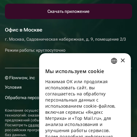
Скачать приложение
Офис в Москве
г. Москва, Садовническая набережная, д. 9, помещение 2/3
Режим работы: круглосуточно
×
Мы используем сookie
RUSSIAN
© Flowwow, inc
Нажимая ОК или продолжая
ENGLISH
Условия
использовать сайт, вы
UKRAINIAN
соглашаетесь на обработку
Обработка персональных данных
персональных данных с
PORTUGUESE
использованием cookie-файлов,
Компания осуществляет деятельность в области информационных
включая сервисы «Яндекс
SPANISH
технологий: оказание услуг в сети “Интернет” по размещению
Метрика» и «Top Mail.ru», для
предложений (объявлений) продавцов о реализации товаров.
анализа использования и
HUNGARIAN
Посмотреть
сведения о программах
, включенных в реестр
улучшения работы сервисов.
российских программ для электронных вычислительных машин и
ITALIAN
баз данных.
Более подробная информация