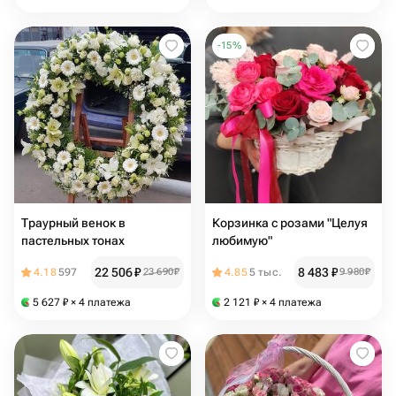
-
15
%
Траурный венок в
Корзинка с розами "Целуя
пастельных тонах
любимую"
22 506
₽
8 483
₽
4.18
597
23 690
₽
4.85
5 тыс.
9 980
₽
5 627
₽
× 4 платежа
2 121
₽
× 4 платежа