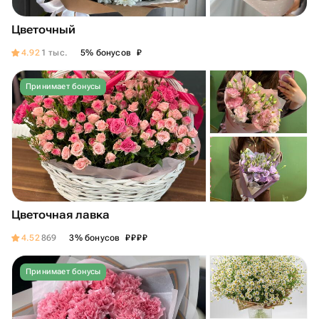
Цветочный
₽
4.92
1 тыс.
5% бонусов
Принимает бонусы
Цветочная лавка
₽
₽
₽
₽
4.52
869
3% бонусов
Принимает бонусы