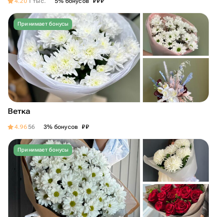
₽
₽
₽
4.20
1 тыс.
5% бонусов
Принимает бонусы
Ветка
₽
₽
4.96
56
3% бонусов
Принимает бонусы