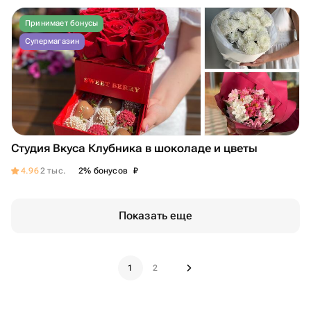
Принимает бонусы
Супермагазин
Студия Вкуса Клубника в шоколаде и цветы
₽
4.96
2 тыс.
2% бонусов
Показать еще
1
2