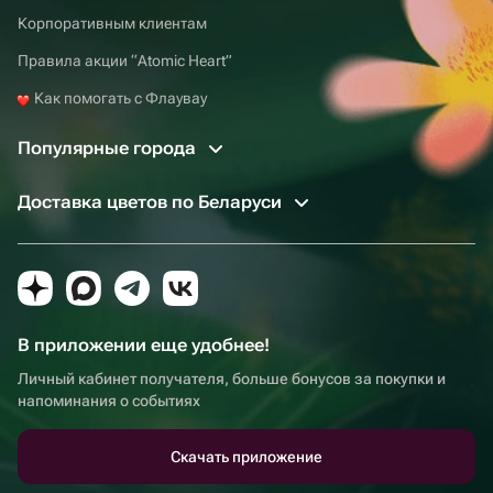
Корпоративным клиентам
Правила акции “Atomic Heart”
Как помогать с Флаувау
Популярные города
Доставка цветов по Беларуси
В приложении еще удобнее!
Личный кабинет получателя, больше бонусов за покупки и
напоминания о событиях
Скачать приложение