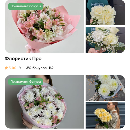
Принимает бонусы
Флористик Про
₽
₽
5.00
19
3% бонусов
Принимает бонусы