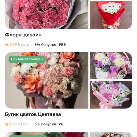
Флора-дизайн
₽
₽
₽
4.39
3 тыс.
3% бонусов
Принимает бонусы
Бутик цветов Цветаева
₽
₽
4.75
2 тыс.
5% бонусов