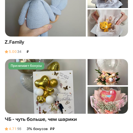
Z.Family
₽
5.00
34
Принимает бонусы
ЧБ - чуть больше, чем шарики
₽
₽
4.71
98
3% бонусов