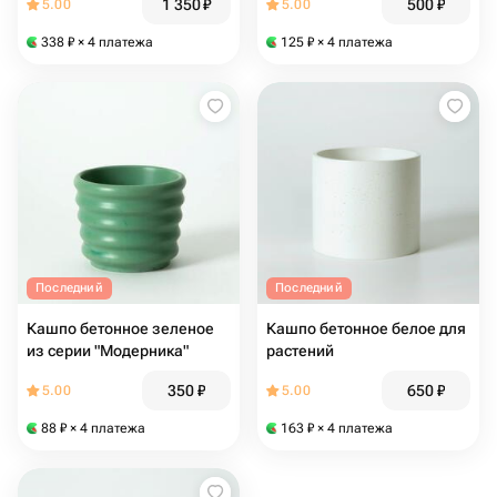
1 350
₽
500
₽
5.00
5.00
338
₽
× 4 платежа
125
₽
× 4 платежа
Последний
Последний
Кашпо бетонное зеленое
Кашпо бетонное белое для
из серии "Модерника"
растений
350
₽
650
₽
5.00
5.00
88
₽
× 4 платежа
163
₽
× 4 платежа