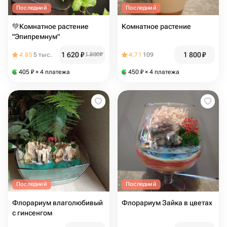
Последний
Последний
💚Комнатное растение
Комнатное растение
"Эпипремнум"
1 620
₽
1 800
₽
4.85
5 тыс.
1 800
₽
4.71
109
405
₽
× 4 платежа
450
₽
× 4 платежа
Последний
Последний
Флорариум влаголюбивый
Флорариум Зайка в цветах
с гинсенгом