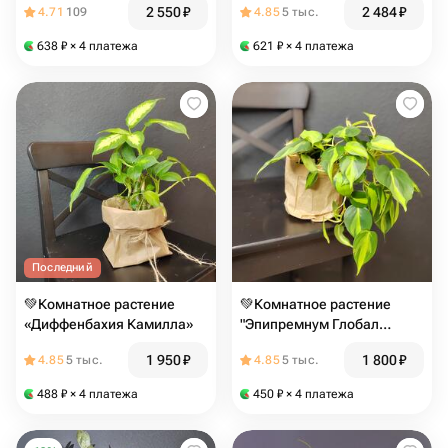
2 550
₽
2 484
₽
4.71
109
4.85
5 тыс.
638
₽
× 4 платежа
621
₽
× 4 платежа
Последний
💚Комнатное растение
💚Комнатное растение
«Диффенбахия Камилла»
"Эпипремнум Глобал
Гринн"
1 950
₽
1 800
₽
4.85
5 тыс.
4.85
5 тыс.
488
₽
× 4 платежа
450
₽
× 4 платежа