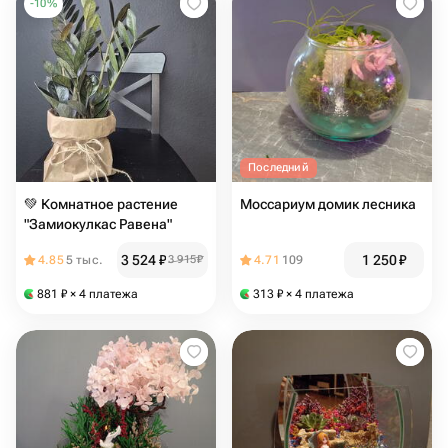
-
10
%
Последний
💚 Комнатное растение
Моссариум домик лесника
"Замиокулкас Равена"
3 524
₽
1 250
₽
4.85
5 тыс.
3 915
₽
4.71
109
881
₽
× 4 платежа
313
₽
× 4 платежа