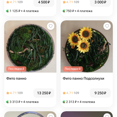
4 500
₽
3 000
₽
4.71
109
4.71
109
1 125
₽
× 4 платежа
750
₽
× 4 платежа
Последний
Последний
Фито панно
Фито панно Подсолнухи
13 250
₽
9 250
₽
4.71
109
4.71
109
3 313
₽
× 4 платежа
2 313
₽
× 4 платежа