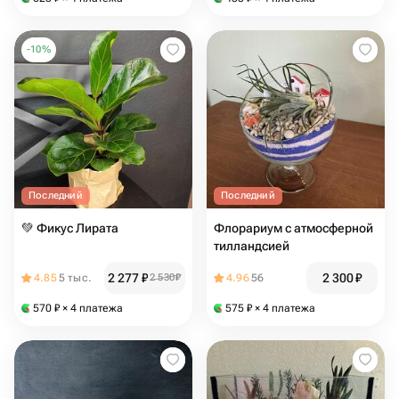
-
10
%
Последний
Последний
💚 Фикус Лирата
Флорариум с атмосферной
тилландсией
2 277
₽
2 300
₽
4.85
5 тыс.
2 530
₽
4.96
56
570
₽
× 4 платежа
575
₽
× 4 платежа