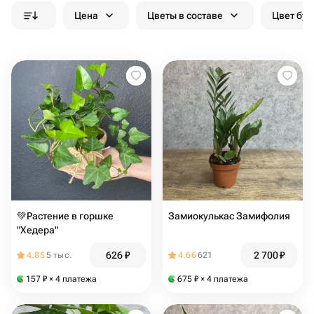
Цена
Цветы в составе
Цвет бук
💚Растение в горшке
Замиокулькас Замифолия
"Хедера"
626
₽
2 700
₽
4.85
5 тыс.
4.66
621
157
₽
× 4 платежа
675
₽
× 4 платежа