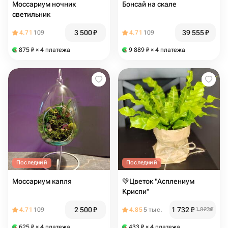
Моссариум ночник
Бонсай на скале
светильник
3 500
₽
39 555
₽
4.71
109
4.71
109
875
₽
× 4 платежа
9 889
₽
× 4 платежа
Последний
Последний
Моссариум капля
💚Цветок "Асплениум
Криспи"
2 500
₽
1 732
₽
4.71
109
4.85
5 тыс.
1 823
₽
625
₽
× 4 платежа
433
₽
× 4 платежа