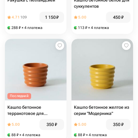
Ракушка с тилландсией
Кашпо бетонное белое для
суккулентов
1 150
₽
450
₽
4.71
109
5.00
288
₽
× 4 платежа
113
₽
× 4 платежа
Последний
Кашпо бетонное
Кашпо бетонное желтое из
терракотовое для
серии "Модерника"
суккулентов
350
₽
350
₽
5.00
5.00
88
₽
× 4 платежа
88
₽
× 4 платежа