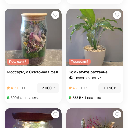
Последний
Последний
Моссариум Сказочная фея
Комнатное растение
Женское счастье
2 000
₽
1 150
₽
4.71
109
4.71
109
500
₽
× 4 платежа
288
₽
× 4 платежа