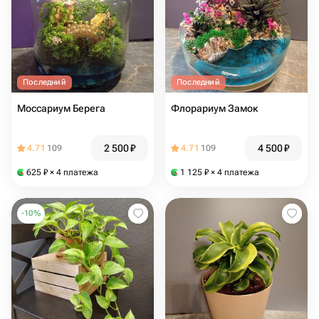
Последний
Последний
Моссариум Берега
Флорариум Замок
2 500
₽
4 500
₽
4.71
109
4.71
109
625
₽
× 4 платежа
1 125
₽
× 4 платежа
-
10
%