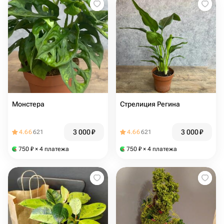
Монстера
Стрелиция Регина
3 000
₽
3 000
₽
4.66
621
4.66
621
750
₽
× 4 платежа
750
₽
× 4 платежа