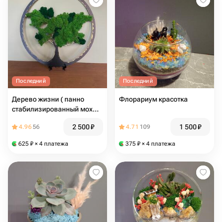
Последний
Последний
Дерево жизни ( панно
Флорариум красотка
стабилизированный мох
Ягель)
2 500
₽
1 500
₽
4.96
56
4.71
109
625
₽
× 4 платежа
375
₽
× 4 платежа