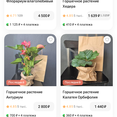
Флорариум влаголюбивый
Горшечное растение
Хедера
4 500
₽
1 639
₽
4.71
109
4.85
5 тыс.
1 725
₽
1 125
₽
× 4 платежа
410
₽
× 4 платежа
Последний
Последний
Горшечное растение
Горшечное растение
Антуриум
Калатея Орбифолия
2 800
₽
1 440
₽
4.85
5 тыс.
4.85
5 тыс.
700
₽
× 4 платежа
360
₽
× 4 платежа