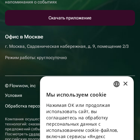
напоминания о событиях
Скачать приложение
Офис в Москве
г. Москва, Садовническая набережная, д. 9, помещение 2/3
Режим работы: круглосуточно
×
© Flowwow, inc
Мы используем сookie
Условия
RUSSIAN
Нажимая ОК или продолжая
Обработка персональных данных
ENGLISH
использовать сайт, вы
UKRAINIAN
соглашаетесь на обработку
Компания осуществляет деятельность в области информационных
персональных данных с
технологий: оказание услуг в сети “Интернет” по размещению
PORTUGUESE
предложений (объявлений) продавцов о реализации товаров.
использованием cookie-файлов,
Посмотреть
сведения о программах
, включенных в реестр
включая сервисы «Яндекс
SPANISH
российских программ для электронных вычислительных машин и