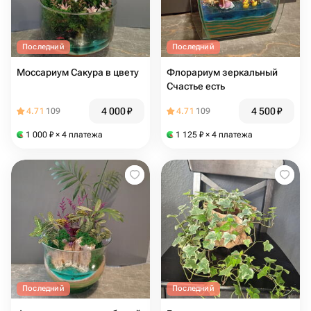
Последний
Последний
Моссариум Сакура в цвету
Флорариум зеркальный
Счастье есть
4 000
₽
4 500
₽
4.71
109
4.71
109
1 000
₽
× 4 платежа
1 125
₽
× 4 платежа
Последний
Последний