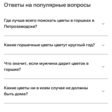
Ответы на популярные вопросы
Читайте статью, чтобы принять осознанное решение.
Где лучше всего поискать цветы в горшках в
Комнатные растения в горшках: самые
Петрозаводске?
хитовые виды
Первое, что надо понять, прежде чем купить живой
цветок в горшке, это рассчитать свои возможности.
Какие горшечные цветы цветут круглый год?
К неприхотливым представителям фауны относятся:
суккуленты и кактусы;
Что значит, если мужчина дарит цветок в
драцены;
горшке?
герани;
толстянки;
каланхоэ;
Какие цветы ни в коем случае не должны
фикусы;
быть дома?
декоративные пальмы, такие как хамедорея.
Вы можете легко приобрести все эти красивые цветы в