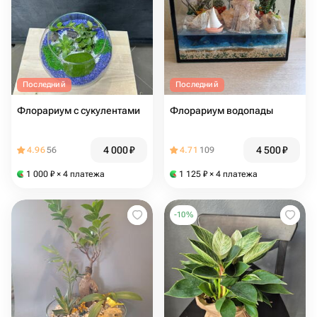
Последний
Последний
Флорариум с сукулентами
Флорариум водопады
4 000
₽
4 500
₽
4.96
56
4.71
109
1 000
₽
× 4 платежа
1 125
₽
× 4 платежа
-
10
%