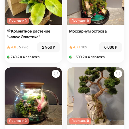
Последний
Последний
💚Комнатное растение
Моссариум острова
"Фикус Эластика"
2 960
₽
6 000
₽
4.85
5 тыс.
4.71
109
740
₽
× 4 платежа
1 500
₽
× 4 платежа
Последний
Последний