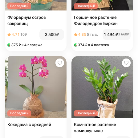
Последний
Последний
Флорариум остров
Горшечное растение
сокровищ
Филодендрон Биркин
3 500
₽
1 494
₽
4.71
109
4.85
5 тыс.
1 660
₽
875
₽
× 4 платежа
374
₽
× 4 платежа
Последний
Последний
Кокедама с орхидеей
Комнатное растение
замиокулькас