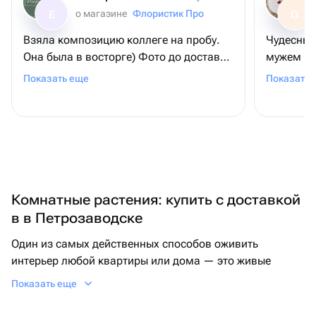
о магазине
Флористик Про
Е
О
Взяла композицию коллеге на пробу.
Чудесный 
Она была в восторге) Фото до доставки
мужем не
соответствует реальности. Доставка
здесь тор
Показать еще
Показать 
быстрая,курьер вежливый. Обязательно
кайфанул
закажем ещё всему коллективу! 😊
Комнатные растения: купить с доставкой
в в Петрозаводске
Один из самых действенных способов оживить
интерьер любой квартиры или дома — это живые
цветы. Купить подходящие растения можно быстро и
Показать еще
легко на маркетплейсе Флаувау, но прежде полезно
решить, какие именно цветы в горшке вам подойдут.