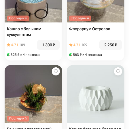
Последний
Последний
Кашпо с большим
Флорариум Островок
суккулентом
1 300
₽
2 250
₽
4.71
109
4.71
109
325
₽
× 4 платежа
563
₽
× 4 платежа
Последний