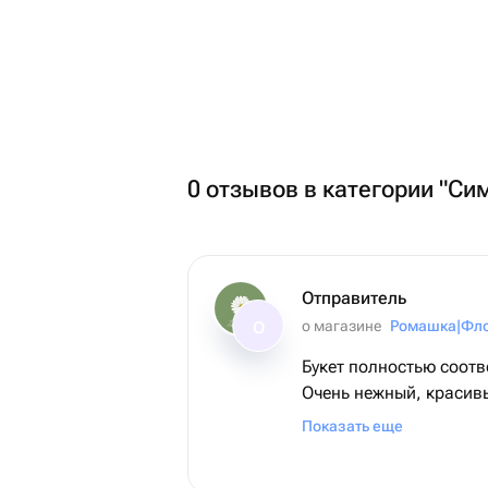
0 отзывов в категории "Си
Отправитель
о магазине
О
Букет полностью соотв
Очень нежный, красив
Получатель в восторге
Показать еще