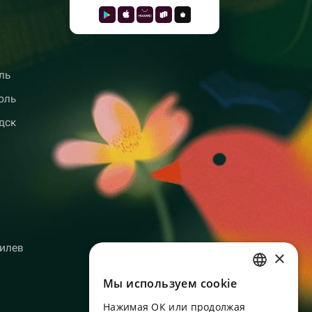
ль
оль
дск
илев
×
Мы используем сookie
RUSSIAN
Нажимая ОК или продолжая
ENGLISH