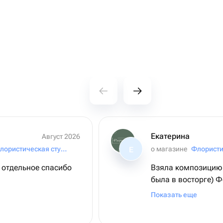
Екатерина
Август 2026
Ромашка|Флористическая студия
о магазине
Флористи
Е
 отдельное спасибо
Взяла композицию 
была в восторге) Ф
соответствует реал
Показать еще
быстрая,курьер ве
закажем ещё всему