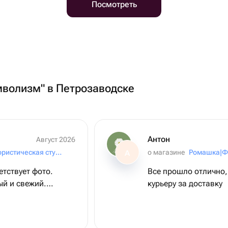
Посмотреть
мволизм" в Петрозаводске
Антон
Август 2026
Ромашка|Флористическая студия
о магазине
А
етствует фото.
Все прошло отлично,
ый и свежий.
курьеру за доставку
!