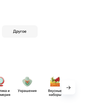
Другое
тика и
Украшения
Вкусные
Декор
Пос
юмерия
наборы