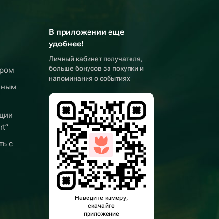
В приложении еще
удобнее!
Личный кабинет получателя,
больше бонусов за покупки и
ером
напоминания о событиях
вным
ции
rt”
ть с
Наведите камеру,
скачайте
приложение