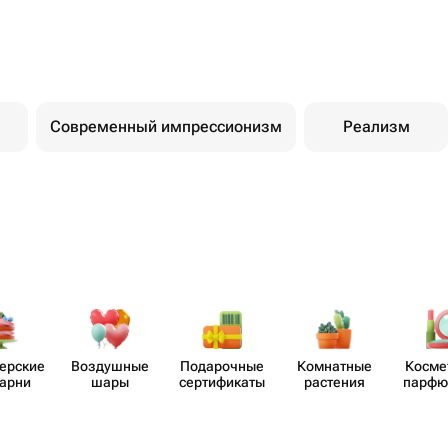
Современный импрессионизм
Реализм
​ерские
Воздушные
Пода​рочные
Комнатные
Косме
карни
шары
серти​фикаты
растения
парф​