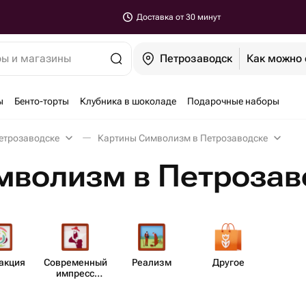
Доставка от 30 минут
ры и магазины
Петрозаводск
Как можно 
ы
Бенто-торты
Клубника в шоколаде
Подарочные наборы
етрозаводске
Картины Символизм в Петрозаводске
мволизм в Петрозав
ракция
Совре​менный
Реализм
Другое
импресс​
ионизм