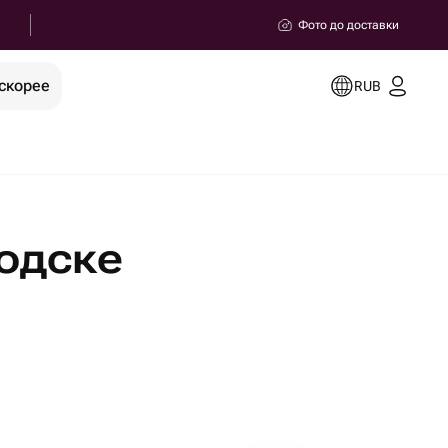
Фото до доставки
скорее
RUB
одске