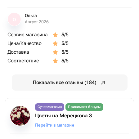
кровоостанавливающим, противовоспалительным,
ранозаживляющим и дезинфицирующим свойством.
Ольга
О
Август 2026
Сервис магазина
5
/5
Цена/Качество
5
/5
Доставка
5
/5
Соответствие
5
/5
Показать все отзывы (184)
Супермагазин
Принимает бонусы
Цветы на Мерецкова 3
Перейти в магазин