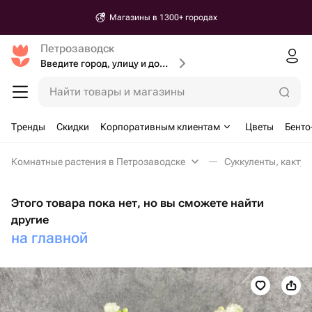
Магазины в 1300+ городах
Петрозаводск
Введите город, улицу и дом доставки
Найти товары и магазины
Тренды
Скидки
Корпоративным клиентам
Цветы
Бенто
Комнатные растения в Петрозаводске
Суккуленты, кактус
Этого товара пока нет, но вы сможете найти
другие
на главной