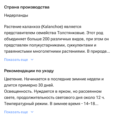
Страна производства
Нидерланды
Растение каланхоэ (Kalanchoe) является
представителем семейства Толстянковые. Этот род
объединяет больше 200 различных видов, при этом он
представлен полукустарниками, суккулентами и
травянистыми многолетними растениями. В природе
это растение можно повстречать в тропических
Показать еще
областях Азии, Австралии и Америки. Листва у разных
видов . Как правило, листья толстые, они бывают
Рекомендации по уходу
сидячие или обладают черешками, а еще могут быть
Цветение. Начинается в последние зимние недели и
слабо либо сильно рассеченными. Во время цветения
длится примерно 30 дней.
образуется зонтик, в состав которого входят цветки
Освещенность. Нуждается в ярком, но рассеянном
белого, фиолетового, красного либо желтого окраса. В
свете, продолжительность светового дня около 12 ч.
домашних условиях прекрасно растут почти все виды
Температурный режим. В зимнее время ― 14–18
данного растения, если конечно цветовод
градусов, а летом ― 18–28 градусов. Следите за тем,
Показать еще
придерживается правил ухода за культурой.