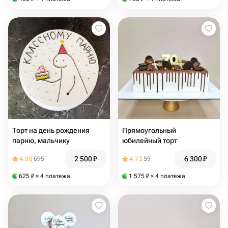
Торт на день рождения
Прямоугольный
парню, мальчику
юбилейный торт
2 500
₽
6 300
₽
4.98
695
4.73
59
625
₽
× 4 платежа
1 575
₽
× 4 платежа