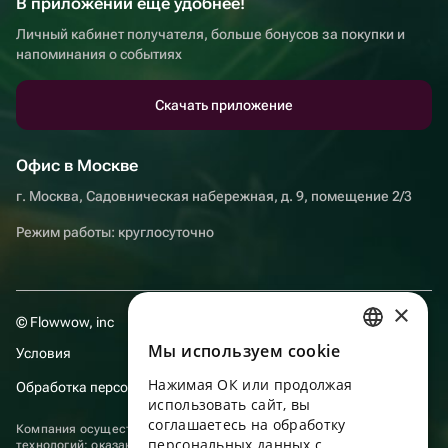
В приложении еще удобнее!
Личный кабинет получателя, больше бонусов за покупки и
напоминания о событиях
Скачать приложение
Офис в Москве
г. Москва, Садовническая набережная, д. 9, помещение 2/3
Режим работы: круглосуточно
×
© Flowwow, inc
Мы используем сookie
Условия
RUSSIAN
Нажимая ОК или продолжая
Обработка персональных данных
ENGLISH
использовать сайт, вы
UKRAINIAN
соглашаетесь на обработку
Компания осуществляет деятельность в области информационных
персональных данных с
технологий: оказание услуг в сети “Интернет” по размещению