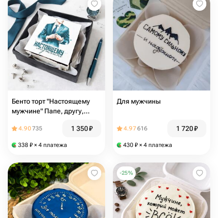
Бенто торт "Настоящему
Для мужчины
мужчине" Папе, другу,
мужу, брату, коллеге,
1 350
₽
1 720
₽
4.90
735
4.97
616
дедушке
338
₽
× 4 платежа
430
₽
× 4 платежа
-
25
%