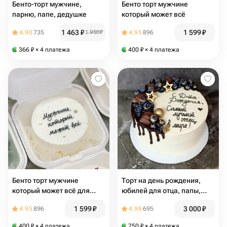
Бенто-торт мужчине,
Бенто торт мужчине
парню, папе, дедушке
который может всё
1 463
₽
1 599
₽
4.90
735
1 950
₽
4.95
896
366
₽
× 4 платежа
400
₽
× 4 платежа
Бенто торт мужчине
Торт на день рождения,
который может всё для
юбилей для отца, папы,
папы парня брата
дедушки
1 599
₽
3 000
₽
4.95
896
4.98
695
400
₽
× 4 платежа
750
₽
× 4 платежа