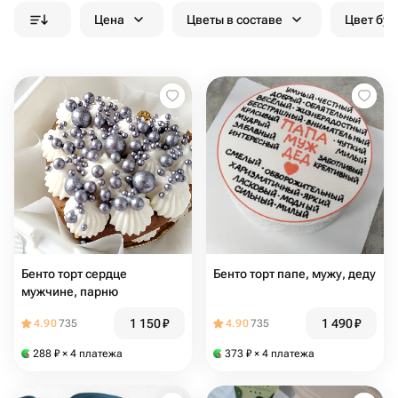
Цена
Цветы в составе
Цвет бук
Бенто торт сердце
Бенто торт папе, мужу, деду
мужчине, парню
1 150
₽
1 490
₽
4.90
735
4.90
735
288
₽
× 4 платежа
373
₽
× 4 платежа