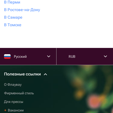
В Перми
В Ростове-на-Дону
В Самаре
В Томске
Русский
RUB
Полезные ссылки
О Флаувау
Фирменный стиль
Для прессы
Вакансии