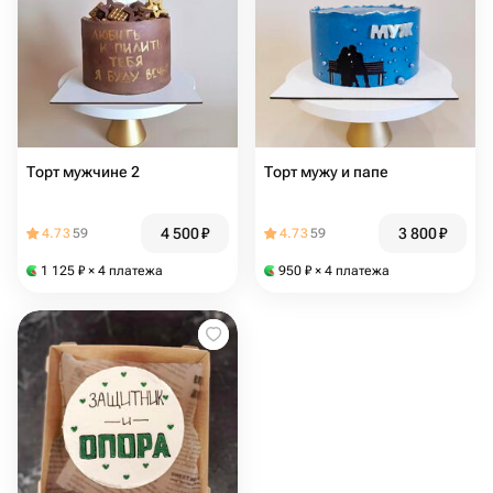
Торт мужчине 2
Торт мужу и папе
4 500
₽
3 800
₽
4.73
59
4.73
59
1 125
₽
× 4 платежа
950
₽
× 4 платежа