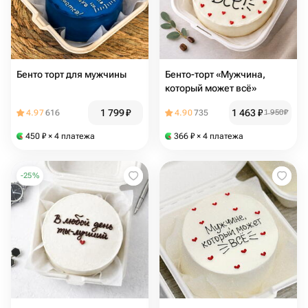
Бенто торт для мужчины
Бенто-торт «Мужчина,
который может всё»
1 799
₽
1 463
₽
4.97
616
4.90
735
1 950
₽
450
₽
× 4 платежа
366
₽
× 4 платежа
-
25
%