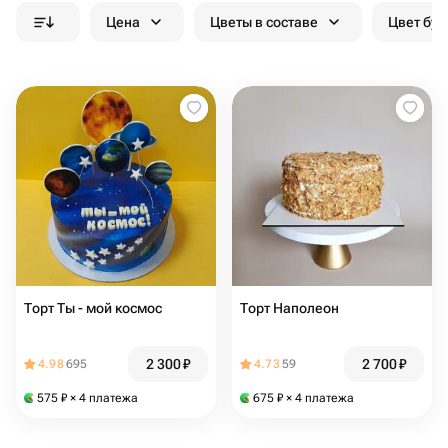
Цена
Цветы в составе
Цвет бук
Торт Ты - мой космос
Торт Наполеон
2 300
₽
2 700
₽
4.98
695
4.73
59
575
₽
× 4 платежа
675
₽
× 4 платежа