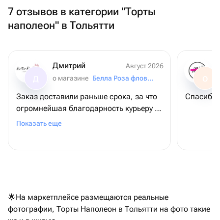
7 отзывов в категории "Торты
наполеон" в Тольятти
Дмитрий
Август 2026
о магазине
Белла Роза фловерс
Д
О
Заказ доставили раньше срока, за что
Спасибо.
огромнейшая благодарность курьеру и
всему коллективу магазина! Спасибо
Показать еще
за подаренное настроение!
🌟На маркетплейсе размещаются реальные
фотографии, Торты Наполеон в Тольятти на фото такие