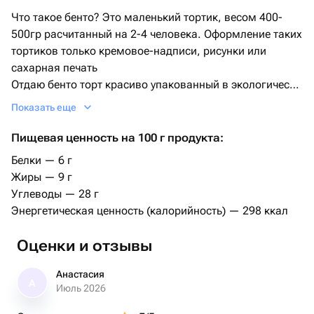
Что такое бенто? Это маленький тортик, весом 400-
500гр расчитанный на 2-4 человека. Оформление таких
тортиков только кремовое-надписи, рисунки или
сахарная печать
Отдаю бенто торт красиво упакованный в экологически
чистую и безопасную коробочку бокс из сахарного
Показать еще
тростника 👌в крафт пакете, деревянная ложечка
прилогается, удобно будет есть даже в машине ❤
Пищевая ценность на 100 г продукта:
Начинка по умолчанию Сникерс
Белки — 6 г
Срок хранения 72 часа
Жиры — 9 г
Углеводы — 28 г
Энергетическая ценность (калорийность) — 298 ккал
Оценки и отзывы
Анастасия
А
Июль 2026