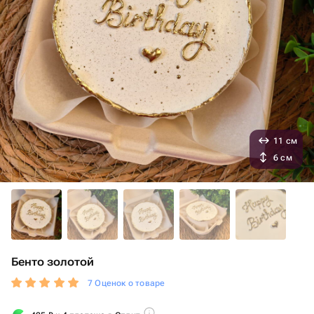
11 см
6 см
Бенто золотой
7 Оценок о товаре