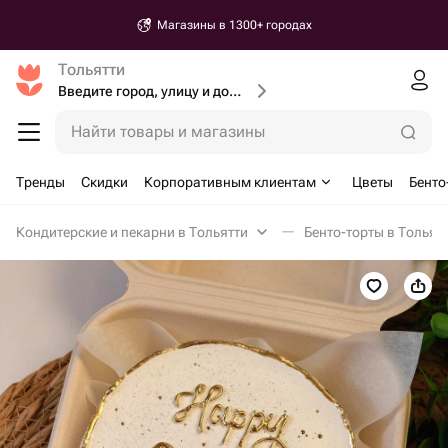
Магазины в 1300+ городах
Тольятти
Введите город, улицу и дом доставки
Найти товары и магазины
Тренды
Скидки
Корпоративным клиентам
Цветы
Бенто
Кондитерские и пекарни в Тольятти
Бенто-торты в Тольят