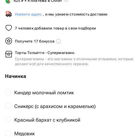
425
₽
× 4 платежа в Сплит
Укажите адрес
, и мы узнаем стоимость доставки
7 человек добавили товар в свои подборки
Получите 17 бонусов
Торты Тольятти - Супермагазин.
Супермагазины - это магазины с отличными отзывами, которые
делают всё для качественного сервиса.
Начинка
Киндер молочный ломтик
Сникерс (с арахисом и карамелью)
Красный бархат с клубникой
Медовик