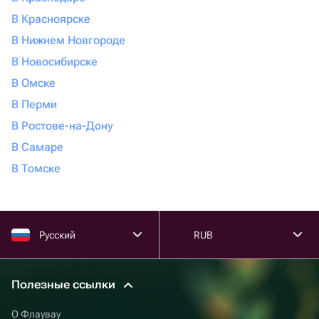
В Красноярске
В Нижнем Новгороде
В Новосибирске
В Омске
В Перми
В Ростове-на-Дону
В Самаре
В Томске
Русский
RUB
Полезные ссылки
О Флаувау