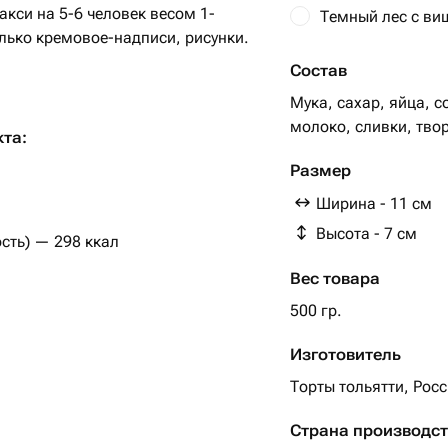
макси на 5-6 человек весом 1-
Темный лес с ви
лько кремовое-надписи, рисунки.
Состав
Мука, сахар, яйца, с
, карамель)
молоко, сливки, тво
кта:
ехи, кремчиз.
Размер
Ширина - 11 см
и, крем чиз,
Высота - 7 см
сть) — 298 ккал
шня)
Вес товара
ой ноткой послевкусия, крем-
500 гр.
ый в экологически чистую и
Изготовитель
ного тростника 👌в крафт пакете,
Торты тольятти, Рос
Страна производс