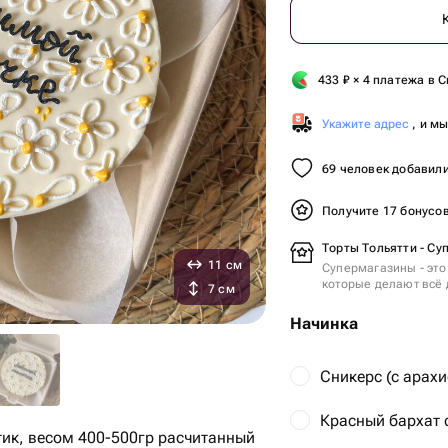
433
₽
× 4 платежа в С
Укажите адрес
, и м
69 человек добавили
Получите 17 бонусо
Торты Тольятти - Су
11 см
Супермагазины - это
которые делают всё 
7 см
Начинка
Сникерс (с арах
Красный бархат 
тик, весом 400-500гр расчитанный