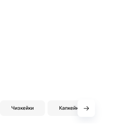
Чизкейки
Капкейки
Десерты на зака