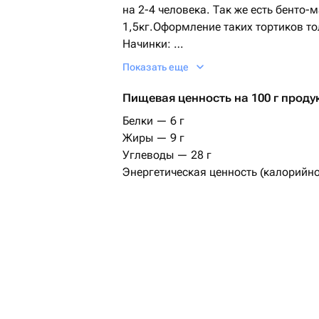
на 2-4 человека. Так же есть бенто-
1,5кг.Оформление таких тортиков то
Начинки:
✅*Банан-карамель*
Показать еще
(Шоколадные коржи, банан, кремчиз
✅*СНИКЕРС*
Пищевая ценность на 100 г проду
(Шоколадный бисквит, Карамель, ор
Белки — 6 г
✅медовик
Жиры — 9 г
✅*Банан-шоколад шоколадные корж
Углеводы — 28 г
✅*Тёмный лес*
Энергетическая ценность (калорийно
(Шоколадный бисквит, кремчиз, ви
✅*Красный бархат*
(Влажные красные коржи с шоколадн
чиз,клубника конфи)
Отдаю бенто торт красиво упакованн
безопасную коробочку бокс из сахар
ложка, свечка
Срок хранения 48ч