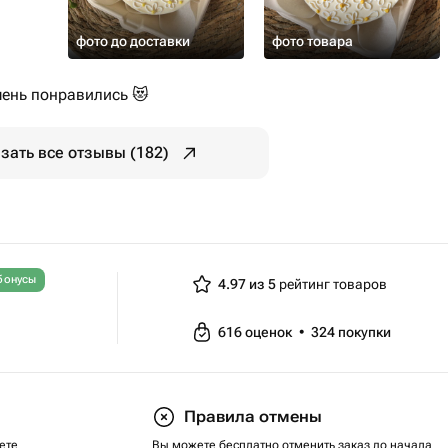
фото до доставки
фото товара
чень понравились 😻
зать все отзывы (182)
бонусы
4.97 из 5
рейтинг товаров
616
оценок
•
324
покупки
Правила отмены
ете
Вы можете бесплатно отменить заказ до начала