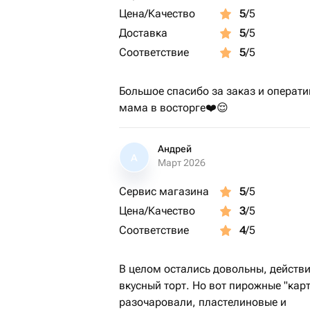
Цена/Качество
5
/5
Доставка
5
/5
Соответствие
5
/5
Большое спасибо за заказ и операти
мама в восторге❤️😌
Андрей
А
Март 2026
Сервис магазина
5
/5
Цена/Качество
3
/5
Соответствие
4
/5
В целом остались довольны, действ
вкусный торт. Но вот пирожные "кар
разочаровали, пластелиновые и