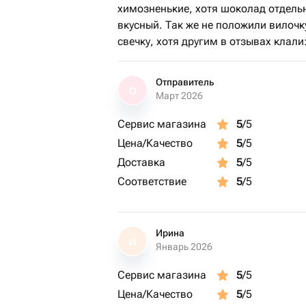
химозненькие, хотя шоколад отдель
вкусный. Так же не положили вилочк
свечку, хотя другим в отзывах клали:
Отправитель
О
Март 2026
Сервис магазина
5
/5
Цена/Качество
5
/5
Доставка
5
/5
Соответствие
5
/5
Ирина
И
Январь 2026
Сервис магазина
5
/5
Цена/Качество
5
/5