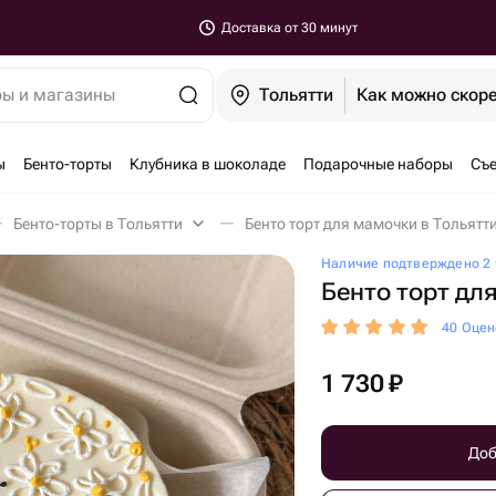
Доставка от 30 минут
ры и магазины
Тольятти
Как можно скор
ы
Бенто-торты
Клубника в шоколаде
Подарочные наборы
Съе
Бенто-торты в Тольятти
Бенто торт для мамочки в Тольятт
Наличие подтверждено 2 
Бенто торт дл
40 Оцен
1 730
₽
Доб