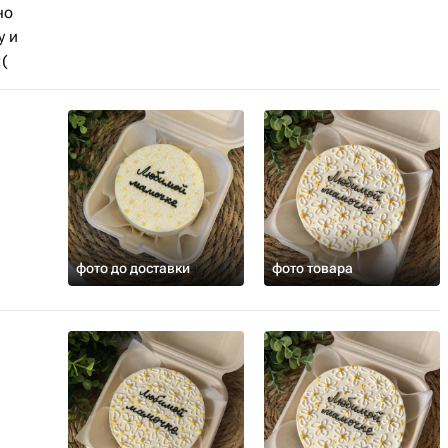
но
у и
(
фото до доставки
фото товара