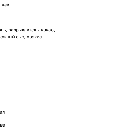
шней
оль, разрыхлитель, какао,
рожный сыр, орахис
сия
тва