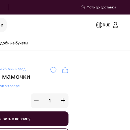
Фото до доставки
ее
RUB
добные букеты
и
ч 25 мин назад
я мамочки
ок о товаре
авить в корзину