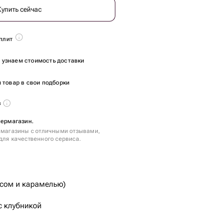
Купить сейчас
плит
ы узнаем стоимость доставки
 товар в свои подборки
в
пермагазин.
 магазины с отличными отзывами,
для качественного сервиса.
исом и карамелью)
с клубникой