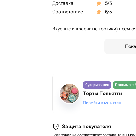
Доставка
5
/5
Соответствие
5
/5
Вкусные и красивые тортики) всем о
Пока
Супермагазин
Принимает 
Торты Тольятти
Перейти в магазин
Защита покупателя
Если товар не соответствует составу, то вы мож