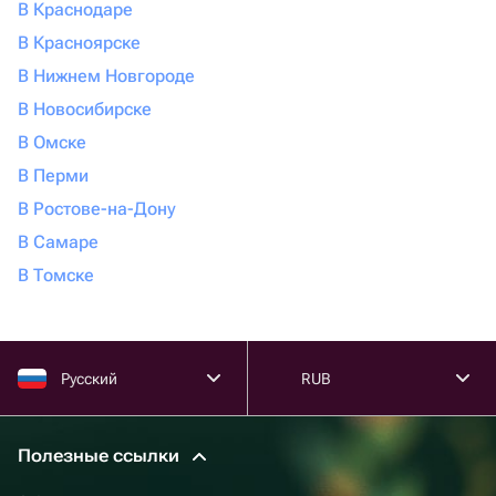
В Краснодаре
В Красноярске
В Нижнем Новгороде
В Новосибирске
В Омске
В Перми
В Ростове-на-Дону
В Самаре
В Томске
Русский
RUB
Полезные ссылки