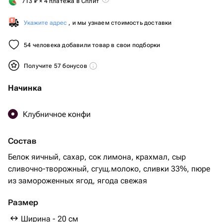
713
₽
× 4 платежа в Сплит
Укажите адрес
, и мы узнаем стоимость доставки
54 человека добавили товар в свои подборки
Получите 57 бонусов
Начинка
Клубничное конфи
Состав
Белок яичный, сахар, сок лимона, крахмал, сыр
сливочно-творожный, сгущ.молоко, сливки 33%, пюре
из замороженных ягод, ягода свежая
Размер
Ширина - 20 см