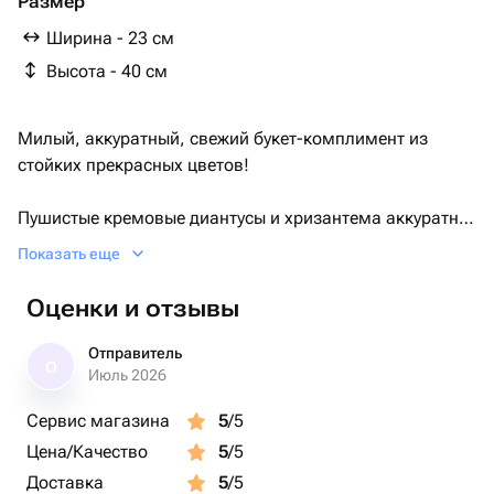
Размер
Ширина - 23 см
Высота - 40 см
Милый, аккуратный, свежий букет-комплимент из
стойких прекрасных цветов!
Пушистые кремовые диантусы и хризантема аккуратно
поделили пространство с изящной эустомой и
Показать еще
прекрасной альстромерией! Здесь достаточно всего, и
зелени и цветов🥰
Оценки и отзывы
Прекрасный и стильный подарок для любимых и
Отправитель
О
дорогих!
Июль 2026
Сервис магазина
5
/5
Идеально впишешься в любой интерьер, праздник и на
Цена/Качество
5
/5
любой повод!
Доставка
5
/5