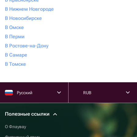
В Нижнем Новгороде
В Новосибирске
В Омске
В Перми
В Ростове-на-Дону
В Самаре
В Томске
Русский
RUB
Полезные ссылки
О Флаувау
Фирменный стиль