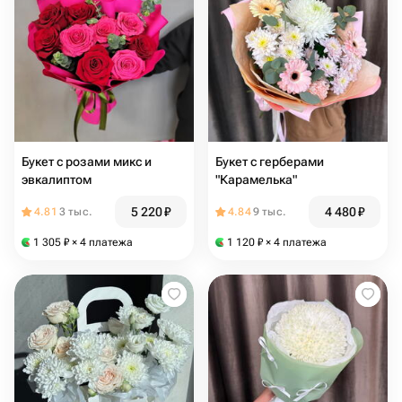
Букет с розами микс и
Букет с герберами
эвкалиптом
"Карамелька"
5 220
₽
4 480
₽
4.81
3 тыс.
4.84
9 тыс.
1 305
₽
× 4 платежа
1 120
₽
× 4 платежа