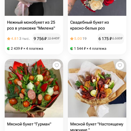
Нежный монобукет из 25
Свадебный букет из
роз в упаковке "Милена"
красно-белых роз
9 756
₽
6 175
₽
4.81
3 тыс.
10 840
₽
5.00
19
6 500
₽
2 439
₽
× 4 платежа
1 544
₽
× 4 платежа
Мясной букет "Гурман"
Мясной букет "Настоящему
мужчине "