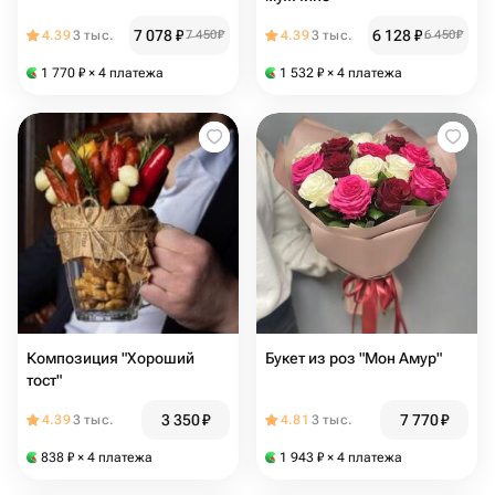
7 078
₽
6 128
₽
4.39
3 тыс.
7 450
₽
4.39
3 тыс.
6 450
₽
1 770
₽
× 4 платежа
1 532
₽
× 4 платежа
Композиция "Хороший
Букет из роз "Мон Амур"
тост"
3 350
₽
7 770
₽
4.39
3 тыс.
4.81
3 тыс.
838
₽
× 4 платежа
1 943
₽
× 4 платежа