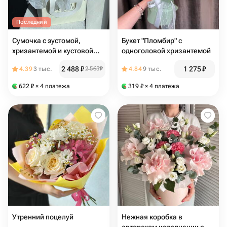
Последний
Сумочка с эустомой,
Букет "Пломбир" с
хризантемой и кустовой
одноголовой хризантемой
розой
2 488
₽
1 275
₽
4.39
3 тыс.
2 565
₽
4.84
9 тыс.
622
₽
× 4 платежа
319
₽
× 4 платежа
Утренний поцелуй
Нежная коробка в