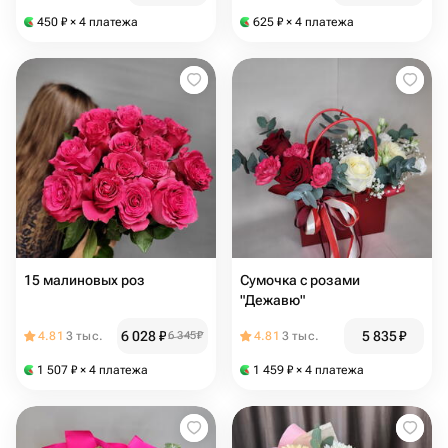
450
₽
× 4 платежа
625
₽
× 4 платежа
15 малиновых роз
Сумочка с розами
"Дежавю"
6 028
₽
5 835
₽
4.81
3 тыс.
6 345
₽
4.81
3 тыс.
1 507
₽
× 4 платежа
1 459
₽
× 4 платежа