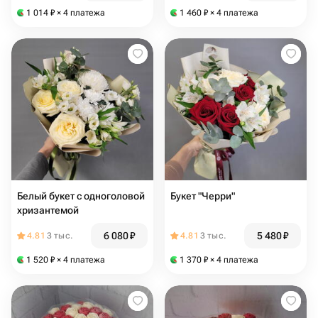
1 014
₽
× 4 платежа
1 460
₽
× 4 платежа
Белый букет с одноголовой
Букет "Черри"
хризантемой
6 080
₽
5 480
₽
4.81
3 тыс.
4.81
3 тыс.
1 520
₽
× 4 платежа
1 370
₽
× 4 платежа