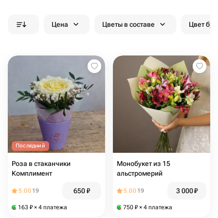
Цена
Цветы в составе
Цвет бук
Последний
Роза в стаканчики
Монобукет из 15
Комплимент
альстромерий
650
₽
3 000
₽
5.00
19
5.00
19
163
₽
× 4 платежа
750
₽
× 4 платежа