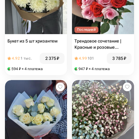
Последний
Букет из 5 шт хризантем
Трендовое сочетание |
Красные и розовые
розочки 11 шт
2 375
₽
3 785
₽
4.92
1 тыс.
4.99
101
594
₽
× 4 платежа
947
₽
× 4 платежа