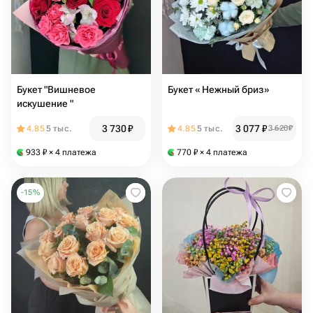
Букет "Вишневое
Букет « Нежный бриз»
искушение "
3 730
₽
3 077
₽
4.85
5 тыс.
4.85
5 тыс.
3 620
₽
933
₽
× 4 платежа
770
₽
× 4 платежа
-
15
%