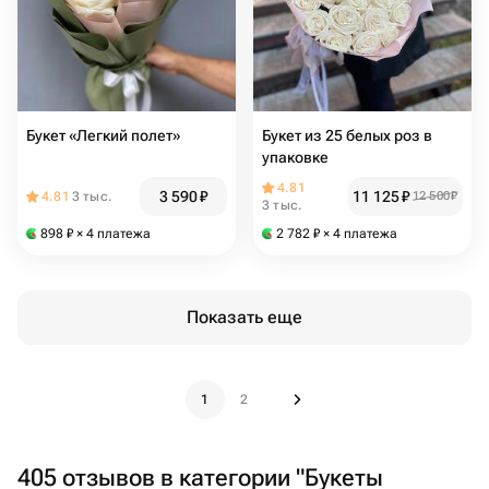
Букет «Легкий полет»
Букет из 25 белых роз в
упаковке
4.81
3 590
₽
11 125
₽
4.81
3 тыс.
12 500
₽
3 тыс.
898
₽
× 4 платежа
2 782
₽
× 4 платежа
Показать еще
1
2
405 отзывов в категории "Букеты