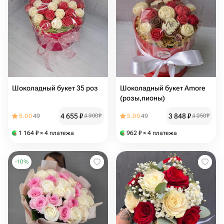
Шоколадный букет 35 роз
Шоколадный букет Amore
(розы,пионы)
4 655
₽
3 848
₽
5.00
49
4 900
₽
5.00
49
4 050
₽
1 164
₽
× 4 платежа
962
₽
× 4 платежа
-
10
%