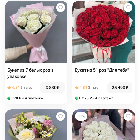
Букет из 7 белых роз в
Букет из 51 роз "Для тебя"
упаковке
3 880
₽
25 490
₽
4.81
3 тыс.
4.81
3 тыс.
970
₽
× 4 платежа
6 373
₽
× 4 платежа
-
11
%