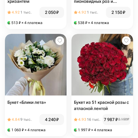
хризантем
пионовидных роз и
эвкалипта
2 050
₽
2 150
₽
4.92
1 тыс.
4.92
1 тыс.
513
₽
× 4 платежа
538
₽
× 4 платежа
Букет «Блики лета»
Букет из 51 красной розы с
атласной лентой
4 240
₽
7 987
₽
4.84
9 тыс.
4.93
16 тыс.
8 150
₽
1 060
₽
× 4 платежа
1 997
₽
× 4 платежа