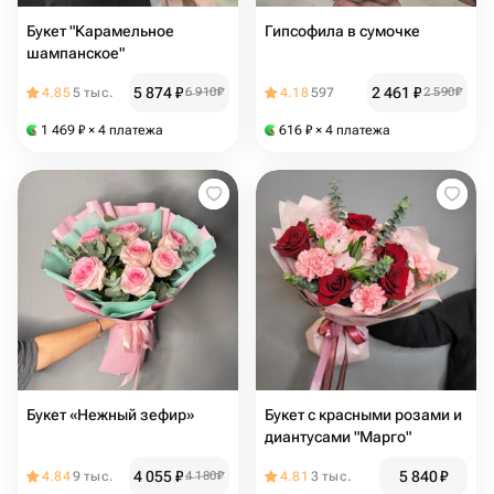
Букет "Карамельное
Гипсофила в сумочке
шампанское"
5 874
₽
2 461
₽
4.85
5 тыс.
6 910
₽
4.18
597
2 590
₽
1 469
₽
× 4 платежа
616
₽
× 4 платежа
Букет «Нежный зефир»
Букет с красными розами и
диантусами "Марго"
4 055
₽
5 840
₽
4.84
9 тыс.
4 180
₽
4.81
3 тыс.