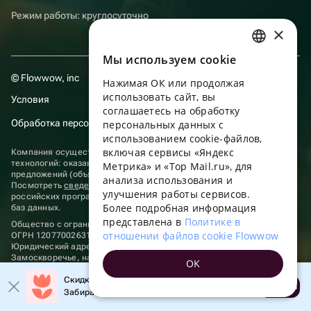
Режим работы: круглосуточно
×
Мы используем сookie
RUSSIAN
© Flowwow, inc
Нажимая ОК или продолжая
ENGLISH
использовать сайт, вы
Условия
UKRAINIAN
соглашаетесь на обработку
Обработка персональных данных
персональных данных с
PORTUGUESE
использованием cookie-файлов,
включая сервисы «Яндекс
Компания осуществляет деятельность в области информационных
SPANISH
технологий: оказание услуг в сети “Интернет” по размещению
Метрика» и «Top Mail.ru», для
предложений (объявлений) продавцов о реализации товаров.
анализа использования и
HUNGARIAN
Посмотреть
сведения о программах
, включенных в реестр
улучшения работы сервисов.
российских программ для электронных вычислительных машин и
ITALIAN
Более подробная информация
баз данных.
представлена в
Политике в
Общество с ограниченной ответственностью «ФЛАУВАУ»
FRENCH
отношении файлов cookie Flowwow
ОГРН 1207700263198, ИНН 9702020445
Юридический адрес: г. Москва, вн.тер. г. Муниципальный округ
TURKISH
Замоскворечье, наб. Садовническая, д. 9, помещ. 2/3.
OK
hello@flowwow.com
8 800 555-16-15
GERMAN
Скидка до 10% на первый заказ!
Применяются
рекомендательные технологии
Открыть
Забирайте промокод в приложении!
POLISH