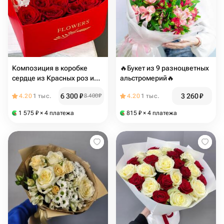
Композиция в коробке
🔥Букет из 9 разноцветных
сердце из Красных роз и
альстромерий🔥
конфет рафаэлло
6 300
₽
3 260
₽
4.20
1 тыс.
8 400
₽
4.20
1 тыс.
1 575
₽
× 4 платежа
815
₽
× 4 платежа