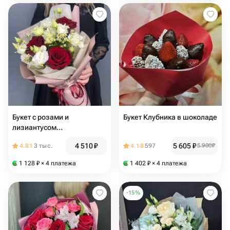
Букет с розами и
Букет Клубника в шоколаде
лизиантусом
"Романтический"
4 510
₽
5 605
₽
4.81
3 тыс.
4.18
597
5 900
₽
1 128
₽
× 4 платежа
1 402
₽
× 4 платежа
-
15
%