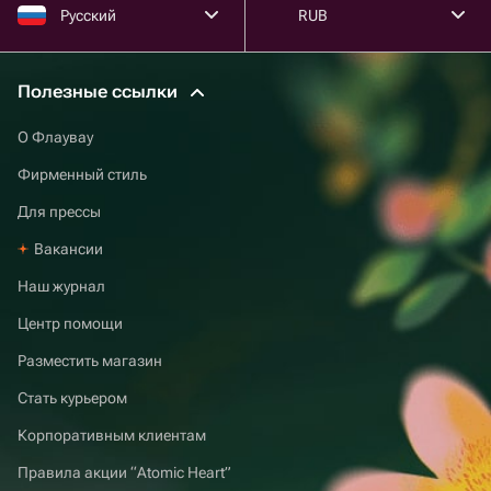
Приобрести необычные букеты в Петрозаводске лучше
Русский
RUB
на Флаувау — это просто и быстро. Изучите варианты в
каталоге, уточните нюансы с флористом в чате,
оплатите товар и ожидайте доставку.
Полезные ссылки
О Флаувау
Фирменный стиль
Для прессы
Вакансии
Наш журнал
Центр помощи
Разместить магазин
Стать курьером
Корпоративным клиентам
Правила акции “Atomic Heart”