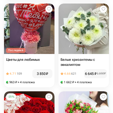
Последний
Цветы для любимых
Белые хризантемы с
эвкалиптом
3 850
₽
6 645
₽
4.71
109
4.66
621
6 850
₽
963
₽
× 4 платежа
1 662
₽
× 4 платежа
-
25
%