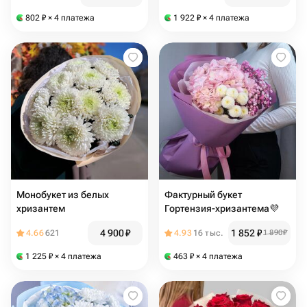
802
₽
× 4 платежа
1 922
₽
× 4 платежа
Монобукет из белых
Фактурный букет
хризантем
Гортензия-хризантема💜
4 900
₽
1 852
₽
4.66
621
4.93
16 тыс.
1 890
₽
1 225
₽
× 4 платежа
463
₽
× 4 платежа