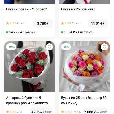
Букет с розами "Золото"
Букет из 25 роз микс
3 780
₽
11 014
₽
4.84
9 тыс.
4.89
1 тыс.
945
₽
× 4 платежа
2 754
₽
× 4 платежа
-
10
%
-
25
%
Авторский букет из 9
Букет из 25 роз Эквадор 50
красных роз и эвкалипта
см (Микс)
3 206
₽
7 688
₽
4.88
738
3 562
₽
4.20
1 тыс.
10 250
₽