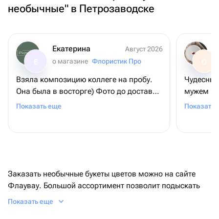
необычные" в Петрозаводске
Екатерина
Август 2026
о магазине
Флористик Про
Е
О
Взяла композицию коллеге на пробу.
Чудесный 
Она была в восторге) Фото до доставки
мужем не
соответствует реальности. Доставка
здесь тор
Показать еще
Показать 
быстрая,курьер вежливый. Обязательно
кайфанул
закажем ещё всему коллективу! 😊
Заказать необычные букеты цветов можно на сайте
Флаувау. Большой ассортимент позволит подыскать
эффектную композицию, например стильные букеты с
Показать еще
экзотическими цветами или сухоцветами для женщин.