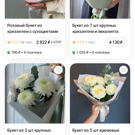
Розовый букет из
Букет из 7 шт крупных
хризантем с сухоцветами
хризантем и эвкалипта
2 822
₽
4 130
₽
4.93
16 тыс.
2 850
₽
4.92
1 тыс.
706
₽
× 4 платежа
1 033
₽
× 4 платежа
Букет из 3 шт крупных
Букет из 5 шт кремовых