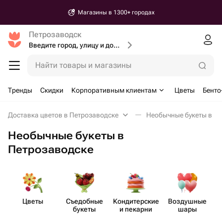
Магазины в 1300+ городах
Петрозаводск
Введите город, улицу и дом доставки
Найти товары и магазины
Тренды
Скидки
Корпоративным клиентам
Цветы
Бенто
Доставка цветов в Петрозаводске
Необычные букеты в П
Необычные букеты в
Петрозаводске
Цветы
Съедобные
Кондит​ерские
Воздушные
букеты
и пекарни
шары