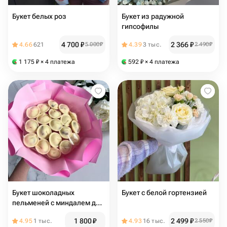
Букет белых роз
Букет из радужной
гипсофилы
4 700
₽
2 366
₽
4.66
621
5 000
₽
4.39
3 тыс.
2 490
₽
1 175
₽
× 4 платежа
592
₽
× 4 платежа
Букет шоколадных
Букет с белой гортензией
пельменей с миндалем для
мамы
1 800
₽
2 499
₽
4.95
1 тыс.
4.93
16 тыс.
2 550
₽