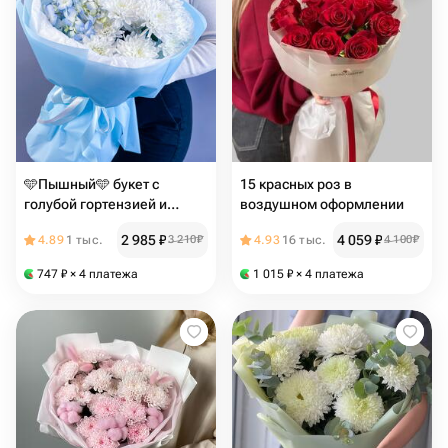
🩵Пышный🩵 букет с
15 красных роз в
голубой гортензией и
воздушном оформлении
хризантемами
2 985
₽
4 059
₽
4.89
1 тыс.
3 210
₽
4.93
16 тыс.
4 100
₽
747
₽
× 4 платежа
1 015
₽
× 4 платежа