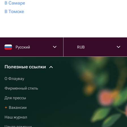
В Самаре
В Томске
Русский
RUB
Полезные ссылки
О Флаувау
Фирменный стиль
Для прессы
Вакансии
Наш журнал
Центр помощи