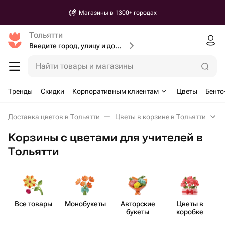
Магазины в 1300+ городах
Тольятти
Введите город, улицу и дом доставки
Найти товары и магазины
Тренды
Скидки
Корпоративным клиентам
Цветы
Бенто
Доставка цветов в Тольятти
Цветы в корзине в Тольятти
Корзины с цветами для учителей в
Тольятти
Все товары
Моно​букеты
Авторские
Цветы в
букеты
коробке