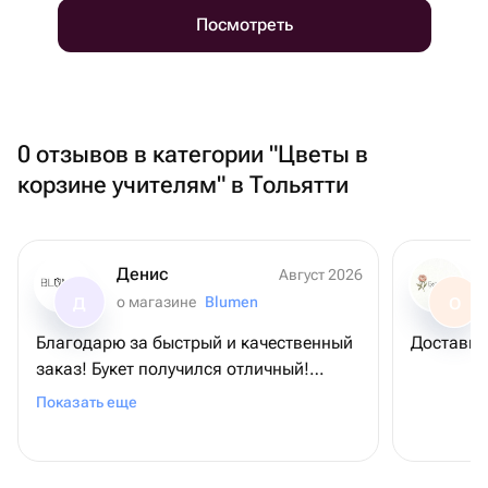
Посмотреть
0 отзывов в категории "Цветы в
корзине учителям" в Тольятти
Денис
Август 2026
о магазине
Blumen
Д
О
Благодарю за быстрый и качественный
Доставил
заказ! Букет получился отличный!
Именинница в восторге! 😎
Показать еще