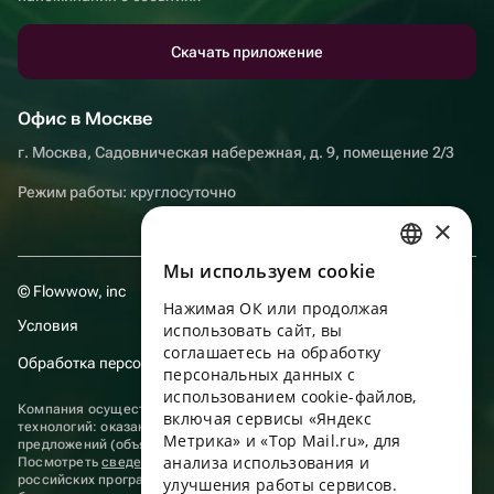
Скачать приложение
Офис в Москве
г. Москва, Садовническая набережная, д. 9, помещение 2/3
Режим работы: круглосуточно
×
Мы используем сookie
RUSSIAN
© Flowwow, inc
Нажимая ОК или продолжая
ENGLISH
Условия
использовать сайт, вы
UKRAINIAN
соглашаетесь на обработку
Обработка персональных данных
персональных данных с
PORTUGUESE
использованием cookie-файлов,
Компания осуществляет деятельность в области информационных
включая сервисы «Яндекс
SPANISH
технологий: оказание услуг в сети “Интернет” по размещению
Метрика» и «Top Mail.ru», для
предложений (объявлений) продавцов о реализации товаров.
анализа использования и
HUNGARIAN
Посмотреть
сведения о программах
, включенных в реестр
российских программ для электронных вычислительных машин и
улучшения работы сервисов.