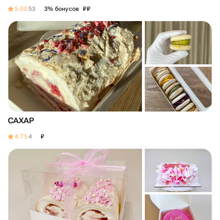
₽
₽
5.00
53
3% бонусов
САХАР
₽
4.75
4