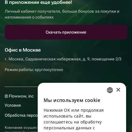
В приложении еще удобнее!
Личный кабинет получателя, больше бонусов за покупки и
напоминания о событиях
Скачать приложение
Офис в Москве
г. Москва, Садовническая набережная, д. 9, помещение 2/3
Режим работы: круглосуточно
×
© Flowwow, inc
Мы используем сookie
RUSSIAN
Условия
Нажимая ОК или продолжая
ENGLISH
Обработка персональных данных
использовать сайт, вы
UKRAINIAN
соглашаетесь на обработку
персональных данных с
Компания осуществляет деятельность в области информационных
PORTUGUESE