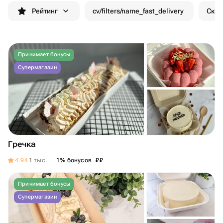
Рейтинг
cv/filters/name_fast_delivery
Скид
Принимает бонусы
Супермагазин
Гречка
₽
₽
4.94
1 тыс.
1% бонусов
Принимает бонусы
Супермагазин