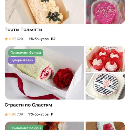
Торты Тольятти
₽
₽
4.97
620
1% бонусов
Принимает бонусы
Супермагазин
Страсти по Сластям
₽
4.90
739
1% бонусов
Принимает бонусы