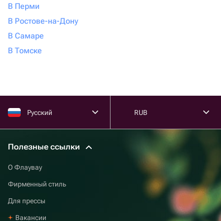
В Перми
В Ростове-на-Дону
В Самаре
В Томске
Русский
RUB
Полезные ссылки
О Флаувау
Фирменный стиль
Для прессы
Вакансии