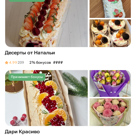
Десерты от Натальи
₽
₽
₽
₽
4.99
209
2% бонусов
Принимает бонусы
Дари Красиво