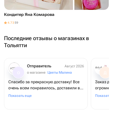
Кондитер Яна Комарова
4.73
59
Последние отзывы о магазинах в
Тольятти
Отправитель
Август 2026
о магазине
Цветы Малина
О
Д
Спасибо за прекрасную доставку! Все
Заказ до
очень всем понравилось, доставили в
огромней
срок, цветы в прекрасном состоянии,
всему ко
Показать еще
Показать 
очень красивые, все понравилось!
за подар