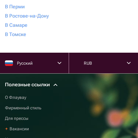
В Перми
В Ростове-на-Дону
В Самаре
В Томске
Русский
RUB
Полезные ссылки
О Флаувау
Фирменный стиль
Для прессы
Вакансии