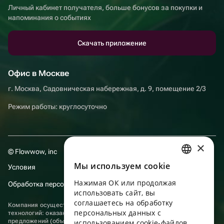
Личный кабинет получателя, больше бонусов за покупки и
напоминания о событиях
Скачать приложение
Офис в Москве
г. Москва, Садовническая набережная, д. 9, помещение 2/3
Режим работы: круглосуточно
×
© Flowwow, inc
Мы используем сookie
Условия
RUSSIAN
Нажимая ОК или продолжая
Обработка персональных данных
ENGLISH
использовать сайт, вы
UKRAINIAN
соглашаетесь на обработку
Компания осуществляет деятельность в области информационных
персональных данных с
технологий: оказание услуг в сети “Интернет” по размещению
PORTUGUESE
предложений (объявлений) продавцов о реализации товаров.
использованием cookie-файлов,