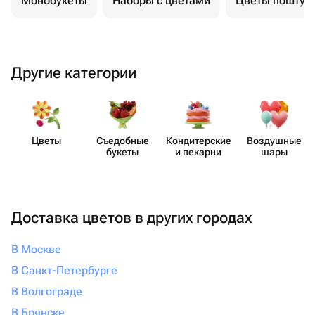
Монобукеты
Наборы с цветами
Цветы поштуч
Другие категории
Цветы
Съедобные
Кондит​ерские
Воздушные
букеты
и пекарни
шары
Доставка цветов в других городах
В Москве
В Санкт-Петербурге
В Волгограде
В Брянске