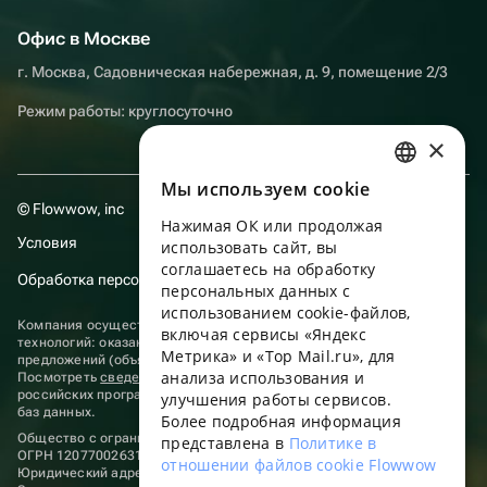
Офис в Москве
г. Москва, Садовническая набережная, д. 9, помещение 2/3
Режим работы: круглосуточно
×
Мы используем сookie
RUSSIAN
© Flowwow, inc
Нажимая ОК или продолжая
ENGLISH
Условия
использовать сайт, вы
UKRAINIAN
соглашаетесь на обработку
Обработка персональных данных
персональных данных с
PORTUGUESE
использованием cookie-файлов,
Компания осуществляет деятельность в области информационных
включая сервисы «Яндекс
SPANISH
технологий: оказание услуг в сети “Интернет” по размещению
Метрика» и «Top Mail.ru», для
предложений (объявлений) продавцов о реализации товаров.
анализа использования и
HUNGARIAN
Посмотреть
сведения о программах
, включенных в реестр
российских программ для электронных вычислительных машин и
улучшения работы сервисов.
баз данных.
ITALIAN
Более подробная информация
Общество с ограниченной ответственностью «ФЛАУВАУ»
представлена в
Политике в
FRENCH
ОГРН 1207700263198, ИНН 9702020445
отношении файлов cookie Flowwow
Юридический адрес: г. Москва, вн.тер. г. Муниципальный округ