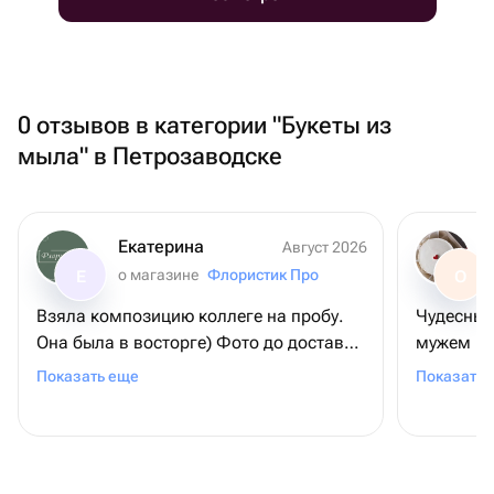
0 отзывов в категории "Букеты из
мыла" в Петрозаводске
Екатерина
Август 2026
о магазине
Флористик Про
Е
О
Взяла композицию коллеге на пробу.
Чудесный 
Она была в восторге) Фото до доставки
мужем не
соответствует реальности. Доставка
здесь тор
Показать еще
Показать 
быстрая,курьер вежливый. Обязательно
кайфанул
закажем ещё всему коллективу! 😊