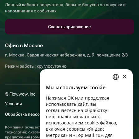
Личный кабинет получателя, больше бонусов за покупки и
напоминания о событиях
Скачать приложение
Офис в Москве
г. Москва, Садовническая набережная, д. 9, помещение 2/3
Режим работы: круглосуточно
×
Мы используем сookie
RUSSIAN
© Flowwow, inc
Нажимая ОК или продолжая
ENGLISH
Условия
использовать сайт, вы
UKRAINIAN
соглашаетесь на обработку
Обработка персональных данных
персональных данных с
PORTUGUESE
использованием cookie-файлов,
Компания осуществляет деятельность в области информационных
включая сервисы «Яндекс
SPANISH
технологий: оказание услуг в сети “Интернет” по размещению
Метрика» и «Top Mail.ru», для
предложений (объявлений) продавцов о реализации товаров.