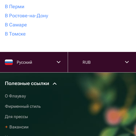
В Перми
В Ростове-на-Дону
В Самаре
В Томске
Русский
RUB
Полезные ссылки
О Флаувау
Фирменный стиль
Для прессы
Вакансии