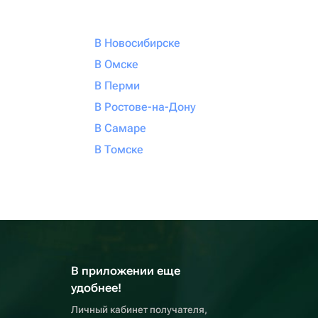
В Новосибирске
В Омске
В Перми
В Ростове-на-Дону
В Самаре
В Томске
В приложении еще
удобнее!
Личный кабинет получателя,