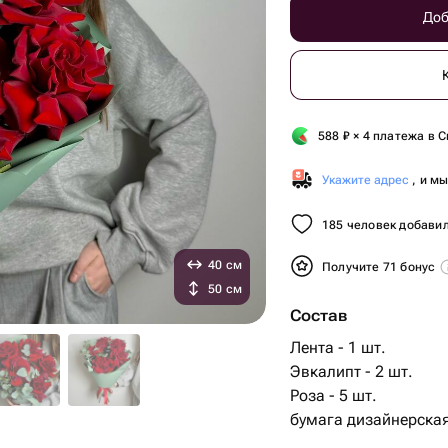
Доб
588
₽
× 4 платежа в С
Укажите адрес
, и м
185 человек добавил
40 см
Получите 71 бонус
50 см
Состав
Лента - 1 шт.
Эвкалипт - 2 шт.
Роза - 5 шт.
бумага дизайнерская 