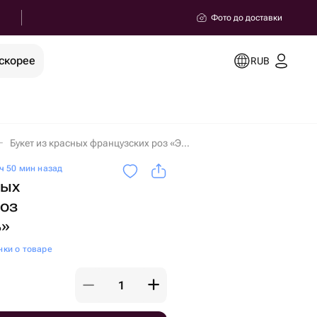
Фото до доставки
скорее
RUB
Букет из красных французских роз «Элегантность» в Петрозаводске
ч 50 мин назад
ных
роз
ь»
нки о товаре