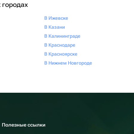
х городах
В Ижевске
В Казани
В Калининграде
В Краснодаре
В Красноярске
В Нижнем Новгороде
Полезные ссылки