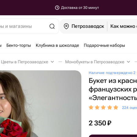
Доставка от 30 минут
ры и магазины
Петрозаводск
Как можно 
ы
Бенто-торты
Клубника в шоколаде
Подарочные наборы
Цветы в Петрозаводске
Монобукеты в Петрозаводске
Наличие подтверждено 2 
Букет из крас
французских 
«Элегантност
224 оце
2 350
₽