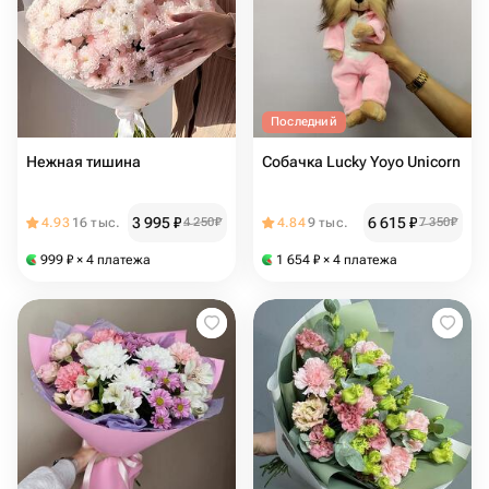
Последний
Нежная тишина
Собачка Lucky Yoyo Unicorn
3 995
₽
6 615
₽
4.93
16 тыс.
4 250
₽
4.84
9 тыс.
7 350
₽
999
₽
× 4 платежа
1 654
₽
× 4 платежа