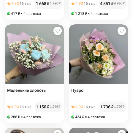
1 668
₽
4 851
₽
4.93
16 тыс.
1 720
₽
4.93
16 тыс.
4 950
₽
417
₽
× 4 платежа
1 213
₽
× 4 платежа
Маленькие хлопоты
Пуаро
1 150
₽
1 736
₽
4.93
16 тыс.
1 210
₽
4.93
16 тыс.
1 790
₽
288
₽
× 4 платежа
434
₽
× 4 платежа