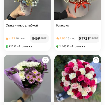
Стаканчик с улыбкой
Классик
846
₽
5 772
₽
4.93
16 тыс.
890
₽
4.93
16 тыс.
5 890
₽
212
₽
× 4 платежа
1 443
₽
× 4 платежа