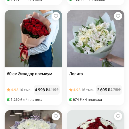
60 см Эквадор премиум
Лолита
4 998
₽
2 695
₽
4.93
16 тыс.
5 100
₽
4.93
16 тыс.
2 750
₽
1 250
₽
× 4 платежа
674
₽
× 4 платежа