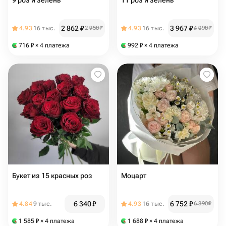
9 роз и зелень
11 роз и зелень
2 862
₽
3 967
₽
4.93
16 тыс.
2 950
₽
4.93
16 тыс.
4 090
₽
716
₽
× 4 платежа
992
₽
× 4 платежа
Букет из 15 красных роз
Моцарт
6 340
₽
6 752
₽
4.84
9 тыс.
4.93
16 тыс.
6 890
₽
1 585
₽
× 4 платежа
1 688
₽
× 4 платежа