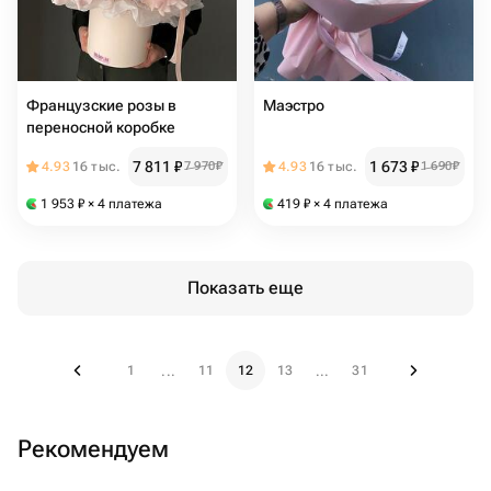
Французские розы в
Маэстро
переносной коробке
7 811
₽
1 673
₽
4.93
16 тыс.
7 970
₽
4.93
16 тыс.
1 690
₽
1 953
₽
× 4 платежа
419
₽
× 4 платежа
Показать еще
1
11
12
13
31
...
...
Рекомендуем