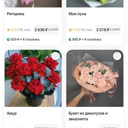
Риторика
Моя луна
2 636
₽
3 518
₽
4.93
16 тыс.
2 690
₽
4.93
16 тыс.
3 590
₽
659
₽
× 4 платежа
880
₽
× 4 платежа
Ажур
Букет из диантусов и
эвкалипта