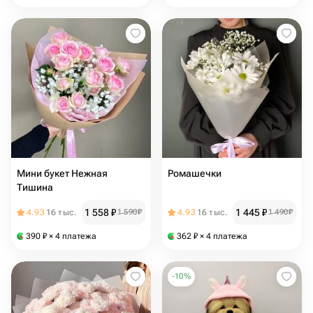
Мини букет Нежная
Ромашечки
Тишина
1 558
₽
1 445
₽
4.93
16 тыс.
1 590
₽
4.93
16 тыс.
1 490
₽
390
₽
× 4 платежа
362
₽
× 4 платежа
-
10
%