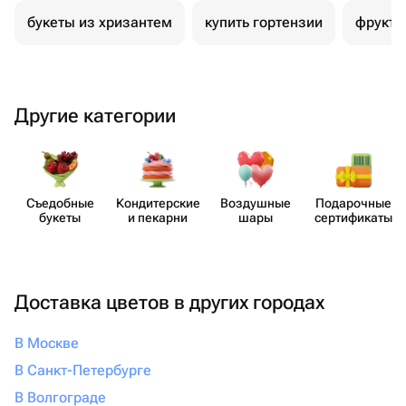
букеты из хризантем
купить гортензии
фрукто
Другие категории
Съедобные
Кондит​ерские
Воздушные
Пода​рочные
букеты
и пекарни
шары
серти​фикаты
Доставка цветов в других городах
В Москве
В Санкт-Петербурге
В Волгограде