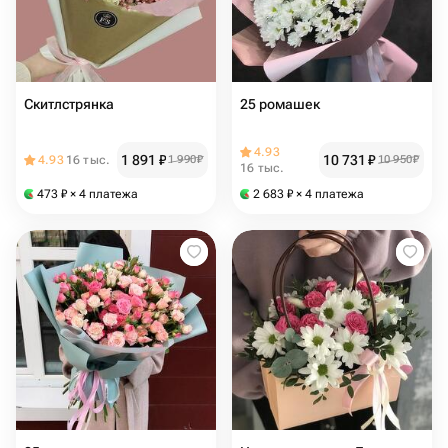
Скитлстрянка
25 ромашек
4.93
1 891
₽
10 731
₽
4.93
16 тыс.
1 990
₽
10 950
₽
16 тыс.
473
₽
× 4 платежа
2 683
₽
× 4 платежа