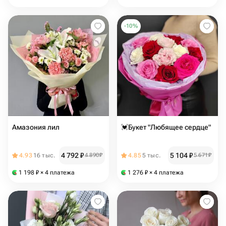
-
10
%
Амазония лил
💓Букет "Любящее сердце"
4 792
₽
5 104
₽
4.93
16 тыс.
4 890
₽
4.85
5 тыс.
5 671
₽
1 198
₽
× 4 платежа
1 276
₽
× 4 платежа