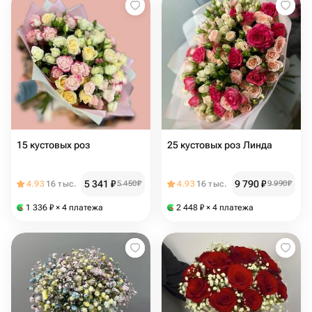
15 кустовых роз
25 кустовых роз Линда
5 341
₽
9 790
₽
4.93
16 тыс.
5 450
₽
4.93
16 тыс.
9 990
₽
1 336
₽
× 4 платежа
2 448
₽
× 4 платежа