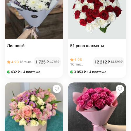
Лиловый
51 роза шахматы
4.93
1 725
₽
12 212
₽
4.93
16 тыс.
1 760
₽
12 590
₽
16 тыс.
432
₽
× 4 платежа
3 053
₽
× 4 платежа