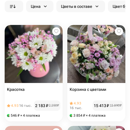
Цена
Цветы в составе
Цвет бук
Красотка
Корзина с цветами
4.93
2 183
₽
15 413
₽
4.93
16 тыс.
2 250
₽
15 890
₽
16 тыс.
546
₽
× 4 платежа
3 854
₽
× 4 платежа