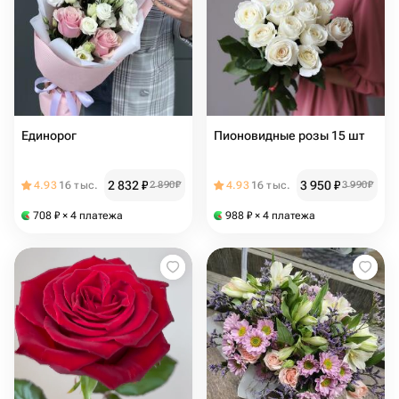
Единорог
Пионовидные розы 15 шт
2 832
₽
3 950
₽
4.93
16 тыс.
2 890
₽
4.93
16 тыс.
3 990
₽
708
₽
× 4 платежа
988
₽
× 4 платежа