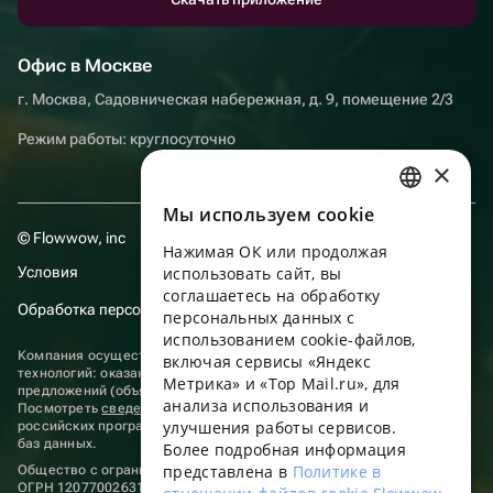
Офис в Москве
г. Москва, Садовническая набережная, д. 9, помещение 2/3
Режим работы: круглосуточно
×
Мы используем сookie
RUSSIAN
© Flowwow, inc
Нажимая ОК или продолжая
ENGLISH
Условия
использовать сайт, вы
UKRAINIAN
соглашаетесь на обработку
Обработка персональных данных
персональных данных с
PORTUGUESE
использованием cookie-файлов,
Компания осуществляет деятельность в области информационных
включая сервисы «Яндекс
SPANISH
технологий: оказание услуг в сети “Интернет” по размещению
Метрика» и «Top Mail.ru», для
предложений (объявлений) продавцов о реализации товаров.
анализа использования и
HUNGARIAN
Посмотреть
сведения о программах
, включенных в реестр
улучшения работы сервисов.
российских программ для электронных вычислительных машин и
ITALIAN
баз данных.
Более подробная информация
представлена в
Политике в
Общество с ограниченной ответственностью «ФЛАУВАУ»
FRENCH
ОГРН 1207700263198, ИНН 9702020445