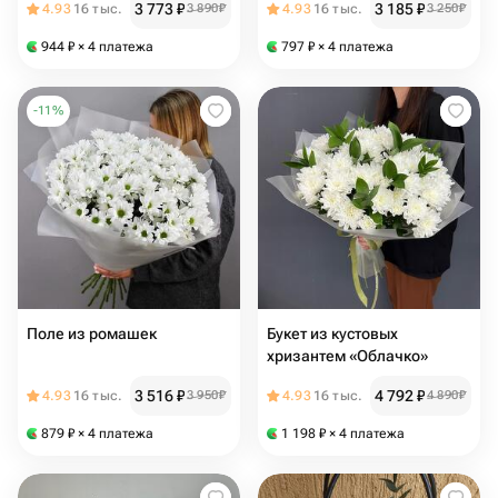
3 773
₽
3 185
₽
4.93
16 тыс.
3 890
₽
4.93
16 тыс.
3 250
₽
944
₽
× 4 платежа
797
₽
× 4 платежа
-
11
%
Поле из ромашек
Букет из кустовых
хризантем «Облачко»
3 516
₽
4 792
₽
4.93
16 тыс.
3 950
₽
4.93
16 тыс.
4 890
₽
879
₽
× 4 платежа
1 198
₽
× 4 платежа