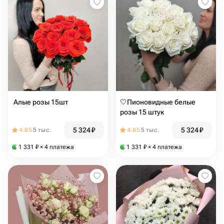
️️️️️ ️Алые розы 15шт
🤍Пионовидные белые
розы 15 штук
5 324
₽
5 324
₽
4.85
5 тыс.
4.85
5 тыс.
1 331
₽
× 4 платежа
1 331
₽
× 4 платежа