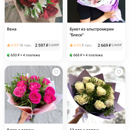
Вена
Букет из альстромерии
"Блеск"
2 597
₽
2 669
₽
4.93
16 тыс.
2 650
₽
4.85
5 тыс.
2 965
₽
650
₽
× 4 платежа
668
₽
× 4 платежа