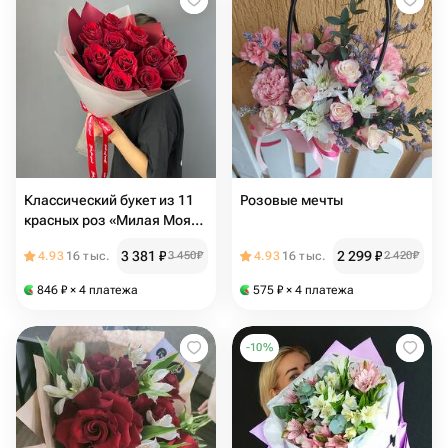
Классический букет из 11
Розовые мечты
красных роз «Милая Моя»
(размер S)
3 381
₽
2 299
₽
4.93
16 тыс.
3 450
₽
4.93
16 тыс.
2 420
₽
846
₽
× 4 платежа
575
₽
× 4 платежа
-
10
%