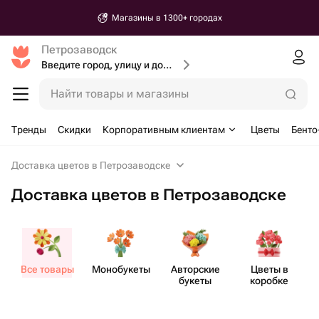
Магазины в 1300+ городах
Петрозаводск
Введите город, улицу и дом доставки
Найти товары и магазины
Тренды
Скидки
Корпоративным клиентам
Цветы
Бенто
Доставка цветов в Петрозаводске
Доставка цветов в Петрозаводске
Все товары
Моно​букеты
Авторские
Цветы в
букеты
коробке