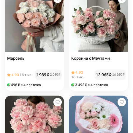
Марсель
Корзина с Мечтами
4.93
1 989
₽
13 965
₽
4.93
16 тыс.
2 050
₽
14 250
₽
16 тыс.
498
₽
× 4 платежа
3 492
₽
× 4 платежа