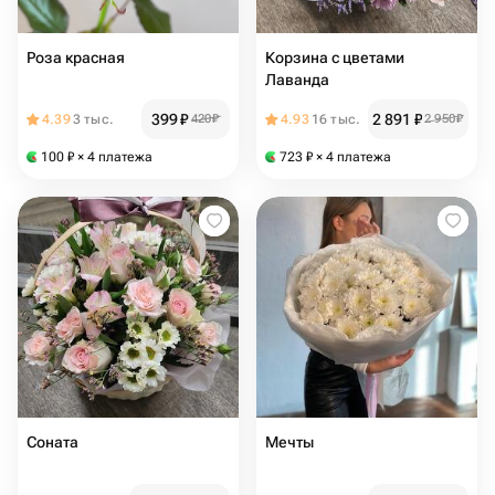
Роза красная
Корзина с цветами
Лаванда
399
₽
2 891
₽
4.39
3 тыс.
420
₽
4.93
16 тыс.
2 950
₽
100
₽
× 4 платежа
723
₽
× 4 платежа
Соната
Мечты