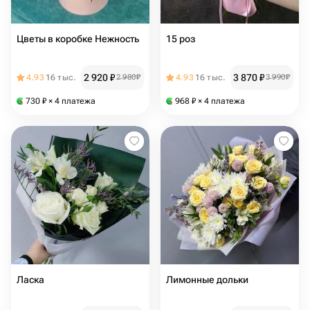
Цветы в коробке Нежность
15 роз
2 920
₽
3 870
₽
4.93
16 тыс.
2 980
₽
4.93
16 тыс.
3 990
₽
730
₽
× 4 платежа
968
₽
× 4 платежа
Ласка
Лимонные дольки