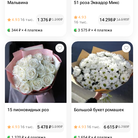
Мальвина
51 роза Эквадор Микс
4.93
1 376
₽
14 298
₽
4.93
16 тыс.
1 390
₽
14 590
₽
16 тыс.
344
₽
× 4 платежа
3 575
₽
× 4 платежа
15 пионовидных роз
Большой букет ромашек
5 478
₽
6 615
₽
4.93
16 тыс.
5 590
₽
4.93
16 тыс.
6 750
₽
1 370
₽
× 4 платежа
1 654
₽
× 4 платежа