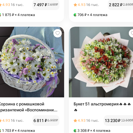
7 497
₽
2 822
₽
4.93
16 тыс.
7 650
₽
4.93
16 тыс.
2 850
1 875
₽
× 4 платежа
706
₽
× 4 платежа
Корзина с ромашковой
Букет 51 альстромерия🔥🔥🔥
хризантемой «Воспоминания о
🔥
лете»
6 811
₽
13 230
₽
4.93
16 тыс.
6 950
₽
4.93
16 тыс.
13 500
1 703
₽
× 4 платежа
3 308
₽
× 4 платежа