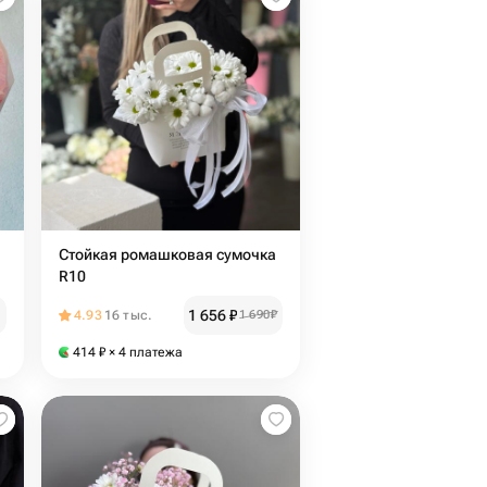
Стойкая ромашковая сумочка
R10
1 656
₽
4.93
16 тыс.
1 690
₽
414
₽
× 4 платежа