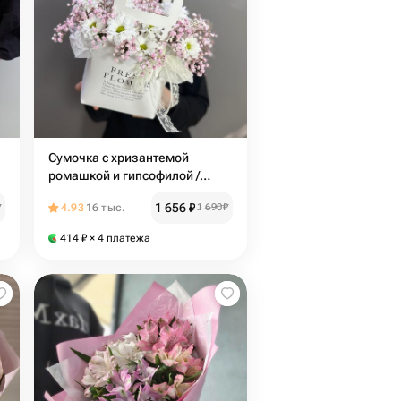
Сумочка с хризантемой
ромашкой и гипсофилой /
цветы с доставкой в Уфе
1 656
₽
₽
4.93
16 тыс.
1 690
₽
414
₽
× 4 платежа