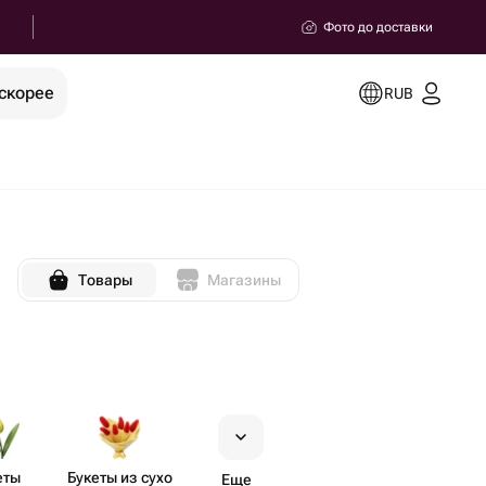
Фото до доставки
скорее
RUB
Товары
Магазины
еты
Букеты из сухо​
Еще