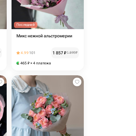
Последний
Микс нежной альстромерии
1 857
₽
₽
4.99
101
1 895
₽
465
₽
× 4 платежа