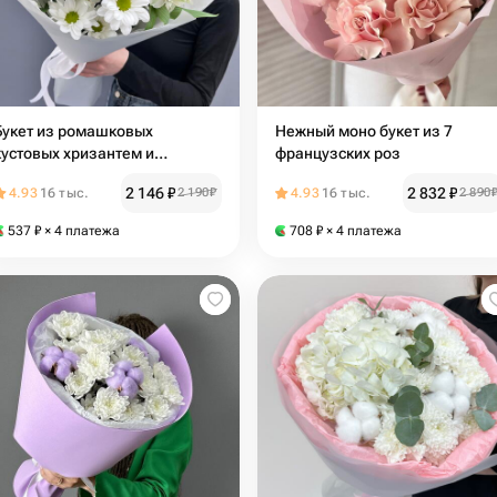
Букет из ромашковых
Нежный моно букет из 7
кустовых хризантем и
французских роз
альстромерии
2 146
₽
2 832
₽
4.93
16 тыс.
2 190
₽
4.93
16 тыс.
2 890
537
₽
× 4 платежа
708
₽
× 4 платежа