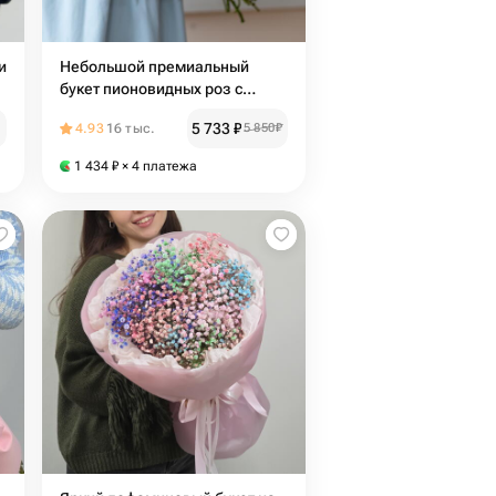
и
Небольшой премиальный
букет пионовидных роз с
оксипеталумом «Тайное
5 733
₽
4.93
16 тыс.
5 850
₽
свидание»
1 434
₽
× 4 платежа