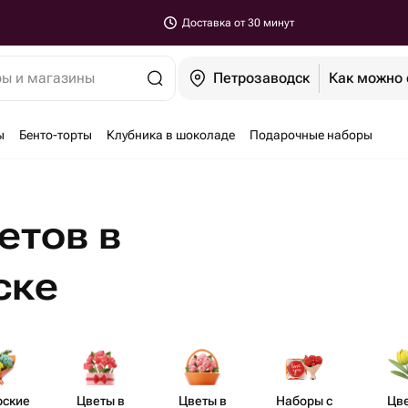
Доставка от 30 минут
ры и магазины
Петрозаводск
Как можно 
ы
Бенто-торты
Клубника в шоколаде
Подарочные наборы
етов в
ске
рские
Цветы в
Цветы в
Наборы с
Цв