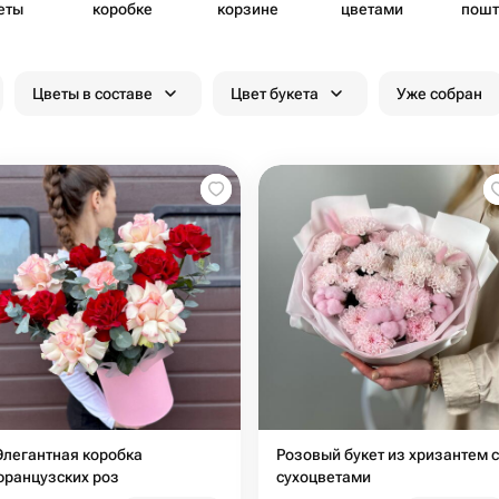
еты
коробке
корзине
цветами
пошт
Цветы в составе
Цвет букета
Уже собран
Элегантная коробка
Розовый букет из хризантем с
французских роз
сухоцветами