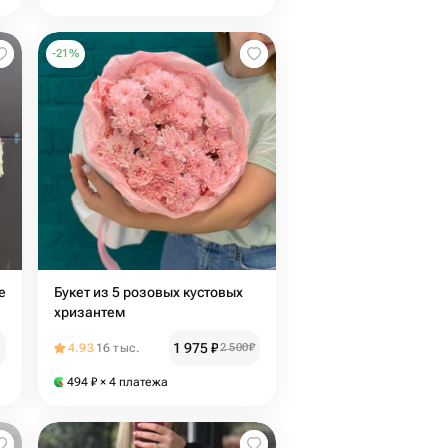
-
21
%
е
Букет из 5 розовых кустовых
хризантем
1 975
₽
4.93
16 тыс.
2 500
₽
494
₽
× 4 платежа