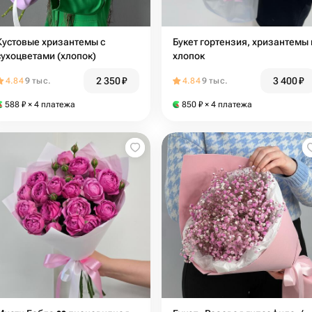
Кустовые хризантемы с
Букет гортензия, хризантемы 
сухоцветами (хлопок)
хлопок
2 350
₽
3 400
₽
4.84
9 тыс.
4.84
9 тыс.
588
₽
× 4 платежа
850
₽
× 4 платежа