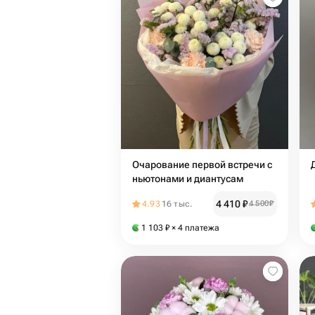
Очарование первой встречи с
ньютонами и диантусам
4 410
₽
4.93
16 тыс.
4 500
₽
1 103
₽
× 4 платежа