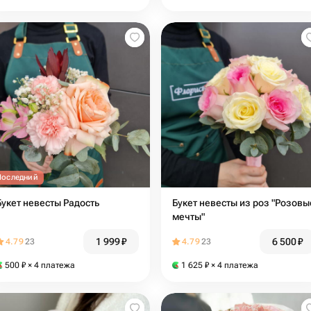
Последний
Букет невесты Радость
Букет невесты из роз "Розовы
мечты"
1 999
₽
6 500
₽
4.79
23
4.79
23
500
₽
× 4 платежа
1 625
₽
× 4 платежа