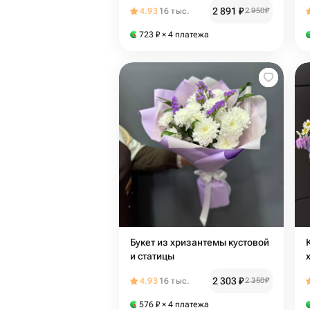
розовых альстр
2 891
₽
4.93
16 тыс.
2 950
₽
723
₽
× 4 платежа
Букет из хризантемы кустовой
и статицы
2 303
₽
4.93
16 тыс.
2 350
₽
576
₽
× 4 платежа