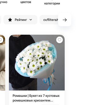
учно
цветов
категории
Рейтинг
cv/filters/name_fast_delivery
Скид
Ромашки | Букет из 7 кустовых
ромашковых хризантем