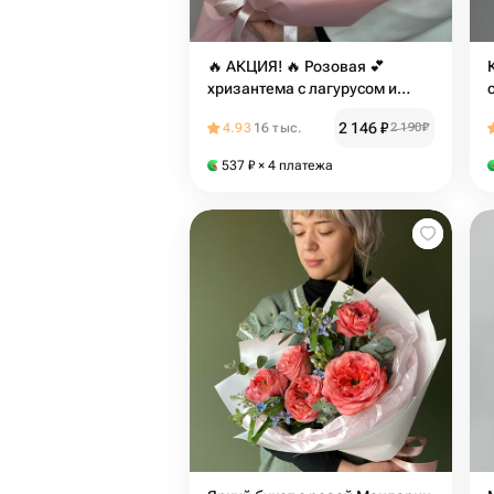
🔥 АКЦИЯ! 🔥 Розовая 💕
хризантема с лагурусом и
хлопком в упаковке (дофамин)
2 146
₽
4.93
16 тыс.
2 190
₽
537
₽
× 4 платежа