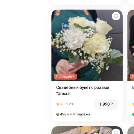
Последний
Свадебный букет с розами
"Эльза"
1 990
₽
4.79
23
498
₽
× 4 платежа