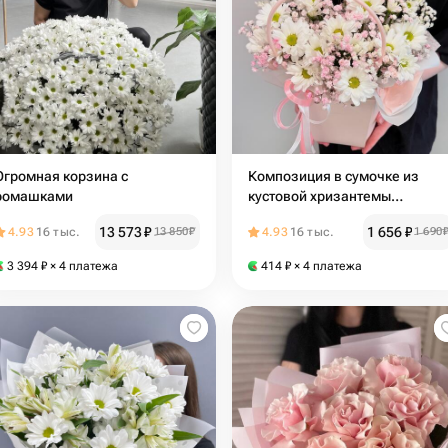
Огромная корзина с
Композиция в сумочке из
ромашками
кустовой хризантемы
ромашка и розовой
13 573
₽
1 656
₽
4.93
16 тыс.
13 850
₽
4.93
16 тыс.
1 690
гипсофилы
3 394
₽
× 4 платежа
414
₽
× 4 платежа