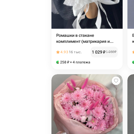
Ромашки в стакане
комплимент (матрикария и
хризантема)
1 029
₽
4.93
16 тыс.
1 050
₽
258
₽
× 4 платежа