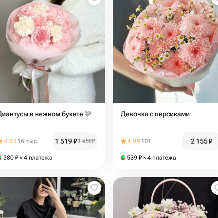
Диантусы в нежном букете 🩷
Девочка с персиками
1 519
₽
2 155
₽
4.93
16 тыс.
1 550
₽
4.99
101
380
₽
× 4 платежа
539
₽
× 4 платежа