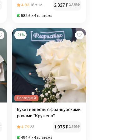
Кеннеди в бело-голубом
2 327
₽
₽
4.93
16 тыс.
2 350
₽
оформлении
582
₽
× 4 платежа
-
21
%
Последний
Букет невесты с французскими
розами "Кружево"
1 975
₽
₽
4.79
23
2 500
₽
494
₽
× 4 платежа