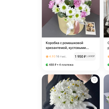
Коробка с ромашковой
хризантемой, кустовыми
диантусами и эвкалиптом
1 950
₽
4.93
16 тыс.
1 990
₽
488
₽
× 4 платежа