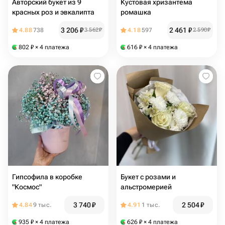
Авторский букет из 9
Кустовая хризантема
красных роз и эвкалипта
ромашка
3 206
₽
2 461
₽
4.88
738
3 562
₽
4.18
597
2 590
₽
802
₽
× 4 платежа
616
₽
× 4 платежа
Гипсофила в коробке
Букет с розами и
"Космос"
альстромерией
3 740
₽
2 504
₽
4.84
9 тыс.
4.91
1 тыс.
935
₽
× 4 платежа
626
₽
× 4 платежа