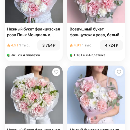
Нежный букет французская
Воздушный букет
роза Пинк Мондиаль и
французская роза, белый
диантус
диантус и эвкалипт
3 764
₽
4 724
₽
4.91
1 тыс.
4.91
1 тыс.
941
₽
× 4 платежа
1 181
₽
× 4 платежа