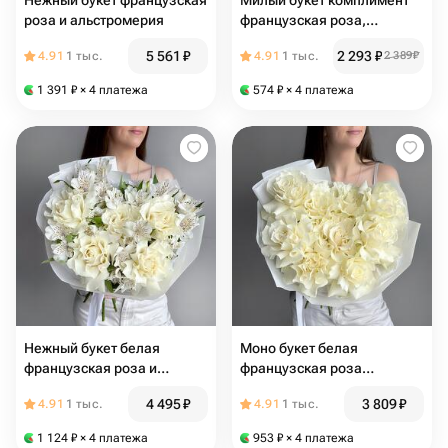
Нежный букет французская
Милый букет комплимент
роза и альстромерия
французская роза,
хризантема, диантус и
5 561
₽
2 293
₽
4.91
1 тыс.
4.91
1 тыс.
2 389
₽
эвкалипт
1 391
₽
× 4 платежа
574
₽
× 4 платежа
Нежный букет белая
Моно букет белая
французская роза и
французская роза
альстромерия
Мондиаль
4 495
₽
3 809
₽
4.91
1 тыс.
4.91
1 тыс.
1 124
₽
× 4 платежа
953
₽
× 4 платежа