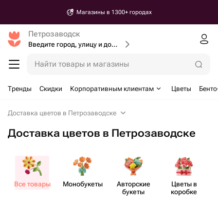
Магазины в 1300+ городах
Петрозаводск
Введите город, улицу и дом доставки
Найти товары и магазины
Тренды
Скидки
Корпоративным клиентам
Цветы
Бенто
Доставка цветов в Петрозаводске
Доставка цветов в Петрозаводске
Все товары
Моно​букеты
Авторские
Цветы в
букеты
коробке