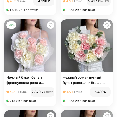
4 190
₽
5 417
₽
4.91
1 тыс.
4.91
1 тыс.
6 019
₽
матрикария
1 048
₽
× 4 платежа
1 355
₽
× 4 платежа
-
20
%
Нежный букет белая
Нежный романтичный
французская роза и
букет розовая и белая
розовый диантус
французская роза с
2 870
₽
5 409
₽
4.91
1 тыс.
3 587
₽
4.91
1 тыс.
эвкалиптом
718
₽
× 4 платежа
1 353
₽
× 4 платежа