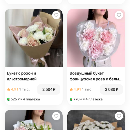
Букет с розой и
Воздушный букет
альстромерией
французская роза и белый
диантус
2 504
₽
3 080
₽
4.91
1 тыс.
4.91
1 тыс.
626
₽
× 4 платежа
770
₽
× 4 платежа