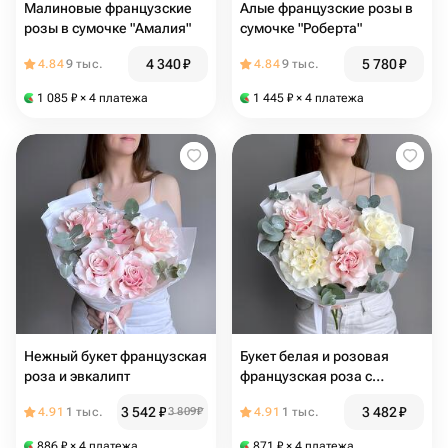
Малиновые французские
Алые французские розы в
розы в сумочке "Амалия"
сумочке "Роберта"
4 340
₽
5 780
₽
4.84
9 тыс.
4.84
9 тыс.
1 085
₽
× 4 платежа
1 445
₽
× 4 платежа
Нежный букет французская
Букет белая и розовая
роза и эвкалипт
французская роза с
эвкалиптом
3 542
₽
3 482
₽
4.91
1 тыс.
3 809
₽
4.91
1 тыс.
886
₽
× 4 платежа
871
₽
× 4 платежа