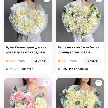
Букет белая французская
Белоснежный букет белая
роза и диантус гвоздика
французская роза и
альстромерия
3 764
₽
5 409
₽
4.91
1 тыс.
4.91
1 тыс.
941
₽
× 4 платежа
1 353
₽
× 4 платежа