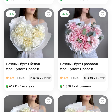
-
15
%
-
20
%
Нежный букет белая
Нежный букет розовая
французская роза и
французская роза и
диантус гвоздика
эвкалипт
2 474
₽
5 398
₽
4.91
1 тыс.
2 910
₽
4.91
1 тыс.
6 747
₽
619
₽
× 4 платежа
1 350
₽
× 4 платежа