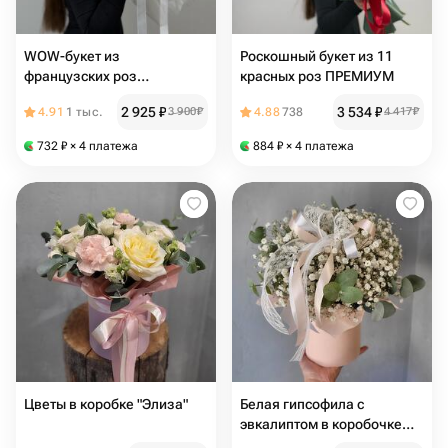
WOW-букет из
Роскошный букет из 11
французских роз
красных роз ПРЕМИУМ
ПРЕМИУМ и эвкалипта
2 925
₽
3 534
₽
4.91
1 тыс.
3 900
₽
4.88
738
4 417
₽
732
₽
× 4 платежа
884
₽
× 4 платежа
Цветы в коробке "Элиза"
Белая гипсофила с
эвкалиптом в коробочке
"Мила"