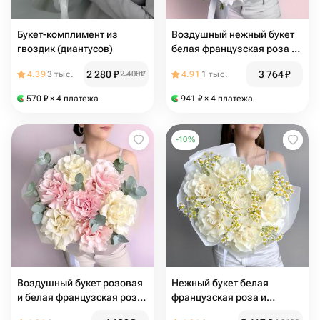
Букет-комплимент из
Воздушный нежный букет
гвоздик (диантусов)
белая французская роза и
розовый диантус
2 280
₽
3 764
₽
4.39
3 тыс.
2 400
₽
4.91
1 тыс.
570
₽
× 4 платежа
941
₽
× 4 платежа
-
10
%
Воздушный букет розовая
Нежный букет белая
и белая французская роза
французская роза и
и эвкалипт
голландская ромашка