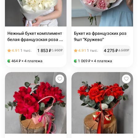
Нежный букет комплимент
Букет из французских роз
белая французская роза и
9шт "Кружево"
эвкалипт
1 853
₽
4 275
₽
4.91
1 тыс.
1 950
₽
4.91
1 тыс.
4 500
₽
464
₽
× 4 платежа
1 069
₽
× 4 платежа