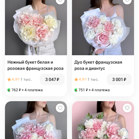
Нежный букет белая и
Дуо букет французская
розовая французская роза
роза и диантус
3 047
₽
3 001
₽
4.91
1 тыс.
4.91
1 тыс.
762
₽
× 4 платежа
751
₽
× 4 платежа