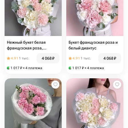
Нежный букет белая
Букет французская роза и
французская роза,
белый диантус
розовый диантус и
4 068
₽
4 068
₽
4.91
1 тыс.
4.91
1 тыс.
эвкалипт
1 017
₽
× 4 платежа
1 017
₽
× 4 платежа