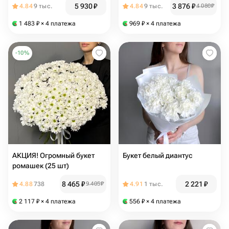
5 930
₽
3 876
₽
4.84
9 тыс.
4.84
9 тыс.
4 080
₽
1 483
₽
× 4 платежа
969
₽
× 4 платежа
-
10
%
АКЦИЯ! Огромный букет
Букет белый диантус
ромашек (25 шт)
8 465
₽
2 221
₽
4.88
738
9 405
₽
4.91
1 тыс.
2 117
₽
× 4 платежа
556
₽
× 4 платежа