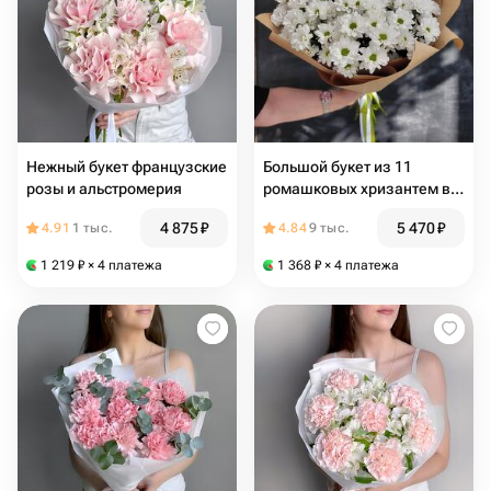
Нежный букет французские
Большой букет из 11
розы и альстромерия
ромашковых хризантем в
крафте
4 875
₽
5 470
₽
4.91
1 тыс.
4.84
9 тыс.
1 219
₽
× 4 платежа
1 368
₽
× 4 платежа