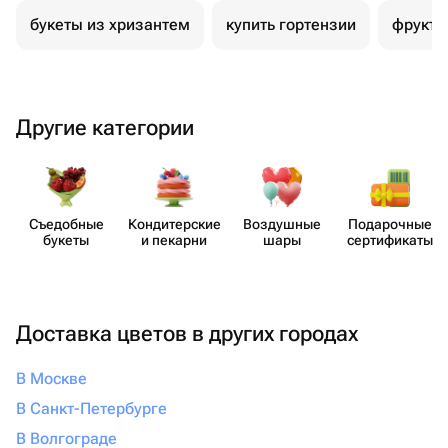
букеты из хризантем
купить гортензии
фрукто
Другие категории
Съедобные
Кондит​ерские
Воздушные
Пода​рочные
букеты
и пекарни
шары
серти​фикаты
Доставка цветов в других городах
В Москве
В Санкт-Петербурге
В Волгограде