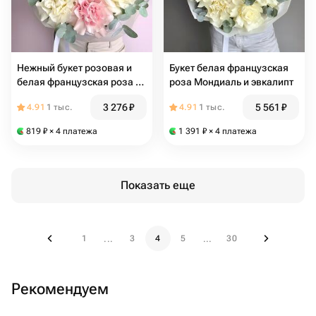
Нежный букет розовая и
Букет белая французская
белая французская роза и
роза Мондиаль и эвкалипт
эвкалипт
3 276
₽
5 561
₽
4.91
1 тыс.
4.91
1 тыс.
819
₽
× 4 платежа
1 391
₽
× 4 платежа
Показать еще
1
3
4
5
30
...
...
Рекомендуем