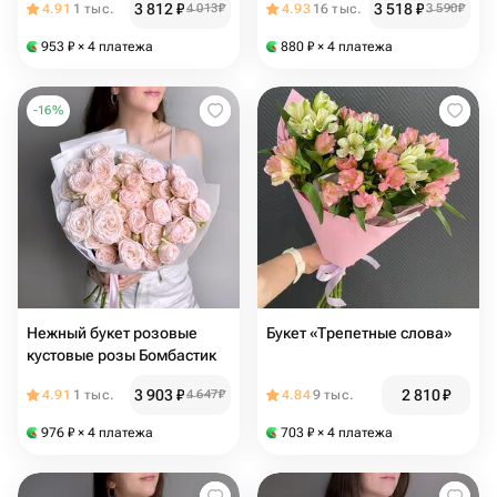
3 812
₽
3 518
₽
4.91
1 тыс.
4 013
₽
4.93
16 тыс.
3 590
₽
953
₽
× 4 платежа
880
₽
× 4 платежа
-
16
%
Нежный букет розовые
Букет «Трепетные слова»
кустовые розы Бомбастик
3 903
₽
2 810
₽
4.91
1 тыс.
4 647
₽
4.84
9 тыс.
976
₽
× 4 платежа
703
₽
× 4 платежа