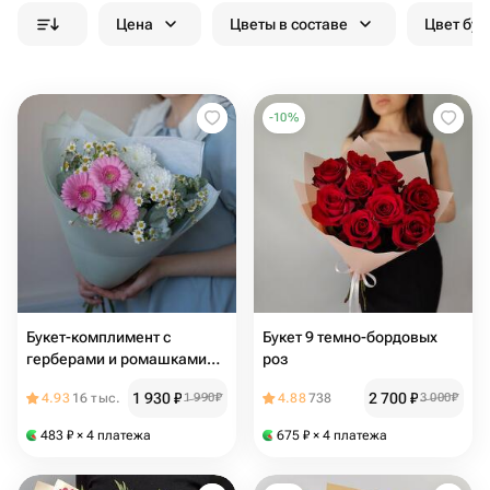
Цена
Цветы в составе
Цвет бук
-
10
%
Букет-комплимент с
Букет 9 темно-бордовых
герберами и ромашками
роз
«Летние дни»
1 930
₽
2 700
₽
4.93
16 тыс.
1 990
₽
4.88
738
3 000
₽
483
₽
× 4 платежа
675
₽
× 4 платежа