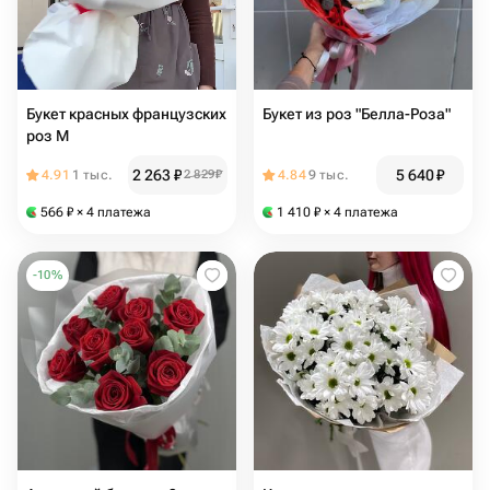
Букет красных французских
Букет из роз "Белла-Роза"
роз M
2 263
₽
5 640
₽
4.91
1 тыс.
2 829
₽
4.84
9 тыс.
566
₽
× 4 платежа
1 410
₽
× 4 платежа
-
10
%