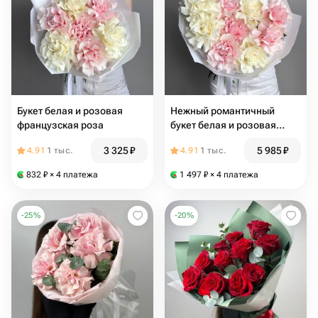
Букет белая и розовая
Нежный романтичный
французская роза
букет белая и розовая
французская роза
3 325
₽
5 985
₽
4.91
1 тыс.
4.91
1 тыс.
832
₽
× 4 платежа
1 497
₽
× 4 платежа
-
25
%
-
20
%