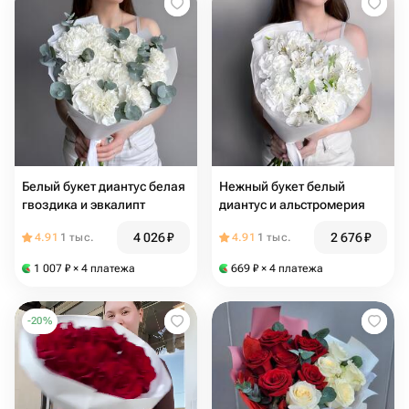
Белый букет диантус белая
Нежный букет белый
гвоздика и эвкалипт
диантус и альстромерия
4 026
₽
2 676
₽
4.91
1 тыс.
4.91
1 тыс.
1 007
₽
× 4 платежа
669
₽
× 4 платежа
-
20
%