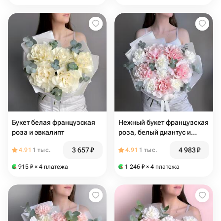
Букет белая французская
Нежный букет французская
роза и эвкалипт
роза, белый диантус и
эвкалипт
3 657
₽
4 983
₽
4.91
1 тыс.
4.91
1 тыс.
915
₽
× 4 платежа
1 246
₽
× 4 платежа