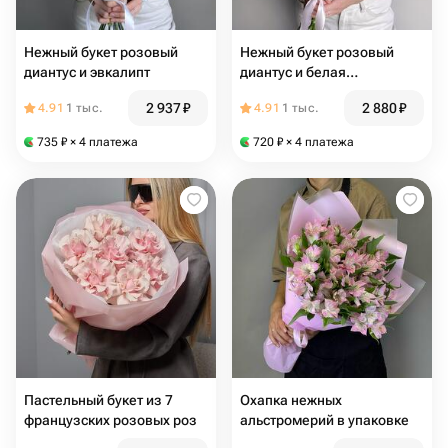
Нежный букет розовый
Нежный букет розовый
диантус и эвкалипт
диантус и белая
альстромерия
2 937
₽
2 880
₽
4.91
1 тыс.
4.91
1 тыс.
735
₽
× 4 платежа
720
₽
× 4 платежа
Пастельный букет из 7
Охапка нежных
французских розовых роз
альстромерий в упаковке