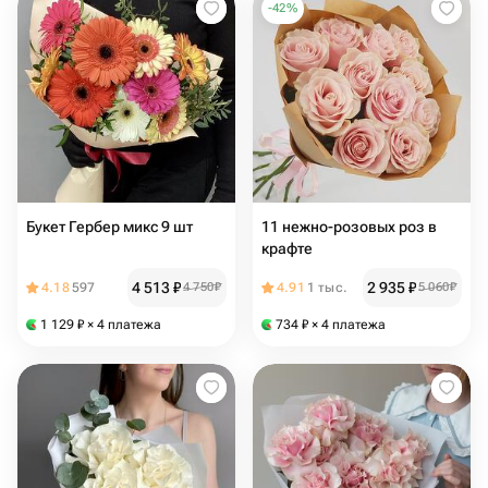
-
42
%
Букет Гербер микс 9 шт
11 нежно-розовых роз в
крафте
4 513
₽
2 935
₽
4.18
597
4 750
₽
4.91
1 тыс.
5 060
₽
1 129
₽
× 4 платежа
734
₽
× 4 платежа