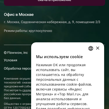
Офис в Москве
г. Москва, Садовническая набережная, д. 9, помещение 2/3
Режим работы: круглосуточно
×
© Flowwow, inc
Мы используем сookie
RUSSIAN
Условия
Нажимая ОК или продолжая
ENGLISH
Обработка персональных данных
использовать сайт, вы
UKRAINIAN
соглашаетесь на обработку
Компания осуществляет деятельность в области информационных
персональных данных с
PORTUGUESE
технологий: оказание услуг в сети “Интернет” по размещению
использованием cookie-файлов,
предложений (объявлений) продавцов о реализации товаров.
включая сервисы «Яндекс
Посмотреть
сведения о программах
, включенных в реестр
SPANISH
Метрика» и «Top Mail.ru», для
российских программ для электронных вычислительных машин и
баз данных.
анализа использования и
HUNGARIAN
улучшения работы сервисов.
Общество с ограниченной ответственностью «ФЛАУВАУ»
ITALIAN
ОГРН 1207700263198, ИНН 9702020445
Более подробная информация