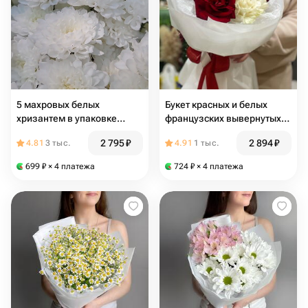
5 махровых белых
Букет красных и белых
хризантем в упаковке
французских вывернутых
"Сладкая вата"
роз S
2 795
₽
2 894
₽
4.81
3 тыс.
4.91
1 тыс.
699
₽
× 4 платежа
724
₽
× 4 платежа