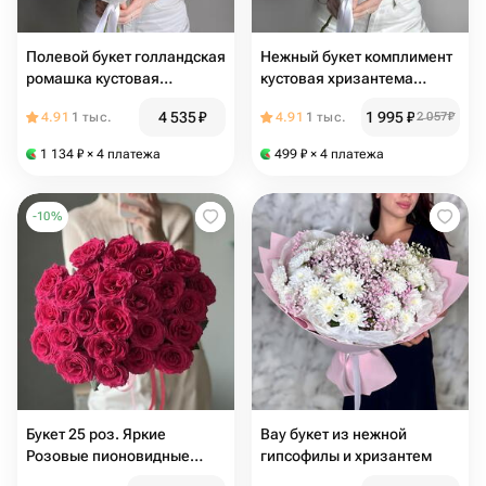
Полевой букет голландская
Нежный букет комплимент
ромашка кустовая
кустовая хризантема
матрикария
ромашка и альстромерия
4 535
₽
1 995
₽
4.91
1 тыс.
4.91
1 тыс.
2 057
₽
1 134
₽
× 4 платежа
499
₽
× 4 платежа
-
10
%
Букет 25 роз. Яркие
Вау букет из нежной
Розовые пионовидные
гипсофилы и хризантем
розы Фул Монти. Цветы в