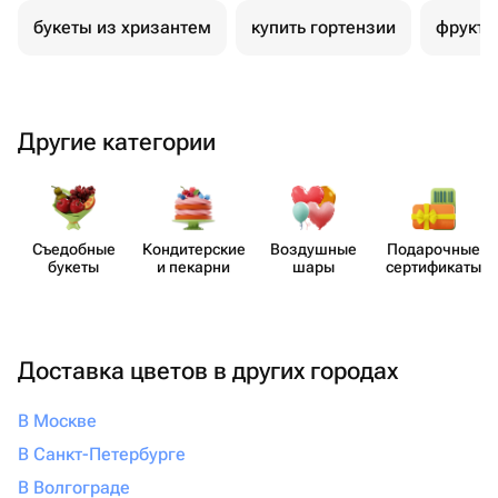
букеты из хризантем
купить гортензии
фрукто
Другие категории
Съедобные
Кондит​ерские
Воздушные
Пода​рочные
букеты
и пекарни
шары
серти​фикаты
Доставка цветов в других городах
В Москве
В Санкт-Петербурге
В Волгограде