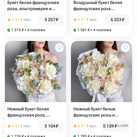
Букет белая французская
Воздушный букет белая
роза, альстромерия и
французская роза
эвкалипт
Мондиаль, диантус и
5 257
₽
6 323
₽
4.91
1 тыс.
4.91
1 тыс.
эвкалипт
1 315
₽
× 4 платежа
1 581
₽
× 4 платежа
Нежный букет белая
Нежный букет белые
французская роза,
французские розы и
розовая альстромерия и
розовая альстромерия
5 104
₽
5 139
₽
4.91
1 тыс.
4.91
1 тыс.
5 409
₽
эвкалипт
1 276
₽
× 4 платежа
1 285
₽
× 4 платежа