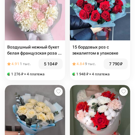
Воздушный нежный букет
15 бордовых роз с
белая французская роза и
эвкалиптом в упаковке
диантус
5 104
₽
7 790
₽
4.91
1 тыс.
4.84
9 тыс.
1 276
₽
× 4 платежа
1 948
₽
× 4 платежа