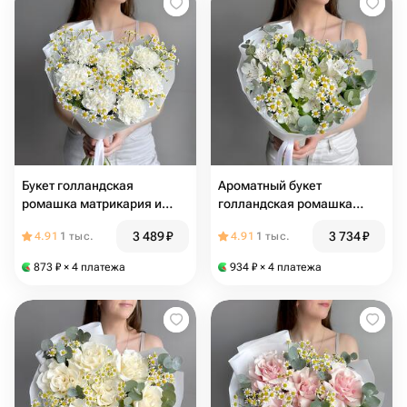
Букет голландская
Ароматный букет
ромашка матрикария и
голландская ромашка
белый диантус
матрикария, белая
3 489
₽
3 734
₽
4.91
1 тыс.
4.91
1 тыс.
альстромерия и эвкалипт
873
₽
× 4 платежа
934
₽
× 4 платежа