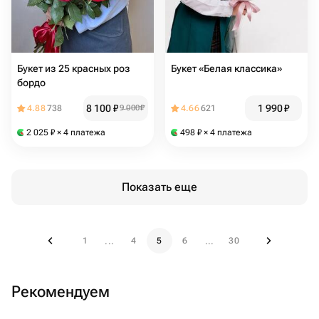
Букет из 25 красных роз
Букет «Белая классика»
бордо
8 100
₽
1 990
₽
4.88
738
9 000
₽
4.66
621
2 025
₽
× 4 платежа
498
₽
× 4 платежа
Показать еще
1
4
5
6
30
...
...
Рекомендуем