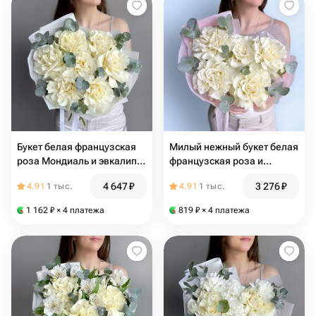
Букет белая французская
Милый нежный букет белая
роза Мондиаль и эвкалипт
французская роза и
Бейби блю
эвкалипт
4 647
₽
3 276
₽
4.91
1 тыс.
4.91
1 тыс.
1 162
₽
× 4 платежа
819
₽
× 4 платежа