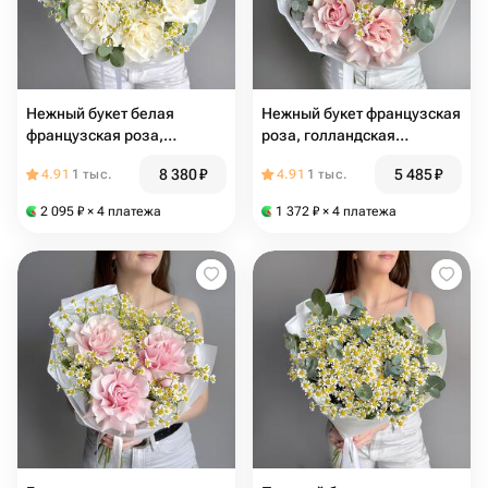
Нежный букет белая
Нежный букет французская
французская роза,
роза, голландская
голландская ромашка
ромашка матрикария и
8 380
₽
5 485
₽
4.91
1 тыс.
4.91
1 тыс.
матрикария и эвкалипт
эвкалипт
2 095
₽
× 4 платежа
1 372
₽
× 4 платежа