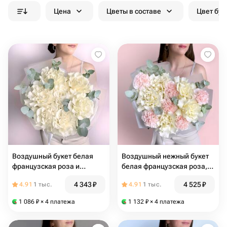
Цена
Цветы в составе
Цвет бук
Воздушный букет белая
Воздушный нежный букет
французская роза и
белая французская роза,
эвкалипт
диантус и эвкалипт
4 343
₽
4 525
₽
4.91
1 тыс.
4.91
1 тыс.
1 086
₽
× 4 платежа
1 132
₽
× 4 платежа