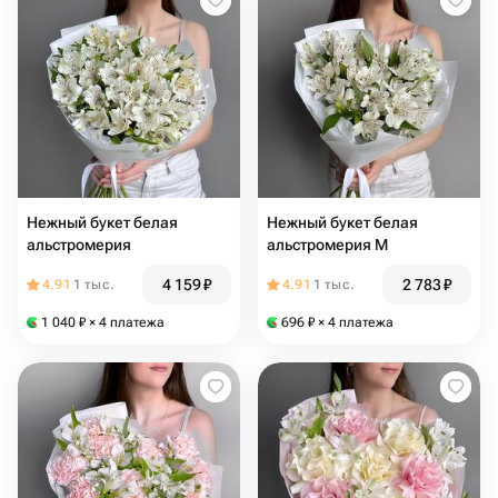
Нежный букет белая
Нежный букет белая
альстромерия
альстромерия M
4 159
₽
2 783
₽
4.91
1 тыс.
4.91
1 тыс.
1 040
₽
× 4 платежа
696
₽
× 4 платежа