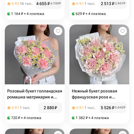
4 655
₽
2 513
₽
4.93
16 тыс.
4 750
₽
4.91
1 тыс.
2 957
₽
1 164
₽
× 4 платежа
629
₽
× 4 платежа
Розовый букет голландская
Нежный букет розовая
ромашка матрикария и
французская роза и
диантус розовая гвоздика
голландская ромашка
2 880
₽
5 526
₽
4.91
1 тыс.
4.91
1 тыс.
5 942
₽
матрикария
720
₽
× 4 платежа
1 382
₽
× 4 платежа