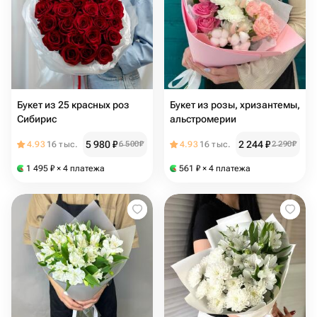
Букет из 25 красных роз
Букет из розы, хризантемы,
Сибирис
альстромерии
5 980
₽
2 244
₽
4.93
16 тыс.
6 500
₽
4.93
16 тыс.
2 290
₽
1 495
₽
× 4 платежа
561
₽
× 4 платежа