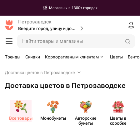
Магазины в 1300+ городах
Петрозаводск
Введите город, улицу и дом доставки
Найти товары и магазины
Тренды
Скидки
Корпоративным клиентам
Цветы
Бенто
Доставка цветов в Петрозаводске
Доставка цветов в Петрозаводске
Все товары
Моно​букеты
Авторские
Цветы в
букеты
коробке