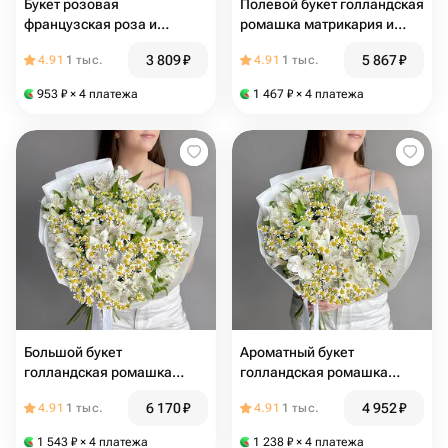
Букет розовая
Полевой букет голландская
французская роза и
ромашка матрикария и
ромашка матрикария
эвкалипт
3 809
₽
5 867
₽
4.91
1 тыс.
4.91
1 тыс.
953
₽
× 4 платежа
1 467
₽
× 4 платежа
Большой букет
Ароматный букет
голландская ромашка
голландская ромашка
матрикария и
матрикария и
6 170
₽
4 952
₽
4.91
1 тыс.
4.91
1 тыс.
альстромерия
альстромерия
1 543
₽
× 4 платежа
1 238
₽
× 4 платежа