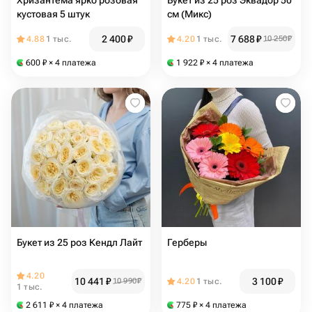
Хризантема ярко розовая
Букет из 25 роз Эквадор 50
кустовая 5 штук
см (Микс)
2 400
₽
7 688
₽
4.88
1 тыс.
4.20
1 тыс.
10 250
₽
600
₽
× 4 платежа
1 922
₽
× 4 платежа
Букет из 25 роз Кендл Лайт
Герберы
4.20
10 441
₽
3 100
₽
10 990
₽
4.20
1 тыс.
1 тыс.
2 611
₽
× 4 платежа
775
₽
× 4 платежа