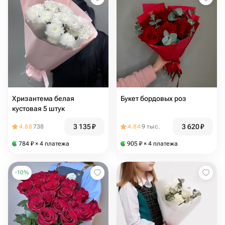
Хризантема белая
Букет бордовых роз
кустовая 5 штук
3 135
₽
3 620
₽
4.88
738
4.84
9 тыс.
784
₽
× 4 платежа
905
₽
× 4 платежа
-
10
%