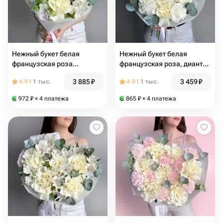
Нежный букет белая
Нежный букет белая
французская роза
французская роза, диантус
Мондиаль, альстромерия и
гвоздика и эвкалипт
3 885
₽
3 459
₽
4.91
1 тыс.
4.91
1 тыс.
эвкалипт
972
₽
× 4 платежа
865
₽
× 4 платежа