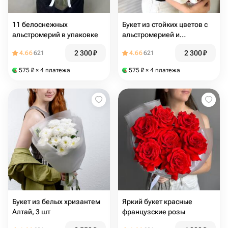
11 белоснежных
Букет из стойких цветов с
альстромерий в упаковке
альстромерией и
хризантемой
2 300
₽
2 300
₽
4.66
621
4.66
621
575
₽
× 4 платежа
575
₽
× 4 платежа
Букет из белых хризантем
Яркий букет красные
Алтай, 3 шт
французские розы