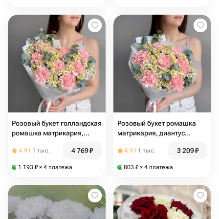
Розовый букет голландская
Розовый букет ромашка
ромашка матрикария,
матрикария, диантус
диантус розовая гвоздика
розовая гвоздика и
4 769
₽
3 209
₽
4.91
1 тыс.
4.91
1 тыс.
и эвкалипт
эвкалипт
1 193
₽
× 4 платежа
803
₽
× 4 платежа