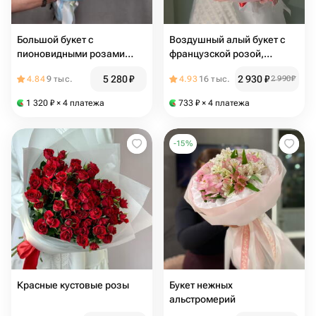
Большой букет с
Воздушный алый букет с
пионовидными розами
французской розой,
"Рози"
хлопком и диантусами
5 280
₽
2 930
₽
4.84
9 тыс.
4.93
16 тыс.
2 990
₽
1 320
₽
× 4 платежа
733
₽
× 4 платежа
-
15
%
Красные кустовые розы
Букет нежных
альстромерий