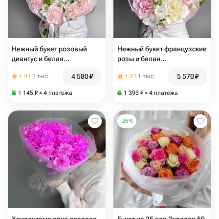
Нежный букет розовый
Нежный букет французские
диантус и белая
розы и белая
альстромерия M
альстромерия
4 580
₽
5 570
₽
4.91
1 тыс.
4.91
1 тыс.
1 145
₽
× 4 платежа
1 393
₽
× 4 платежа
-
25
%