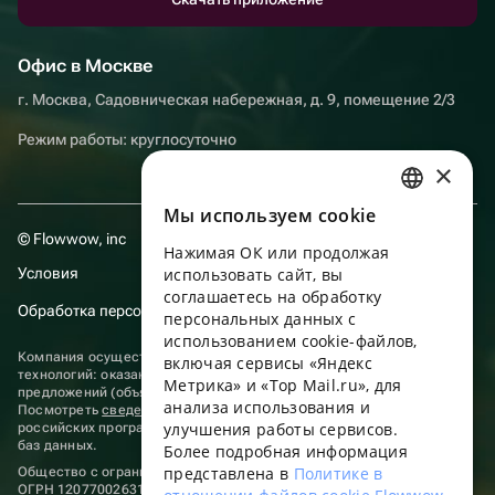
Офис в Москве
г. Москва, Садовническая набережная, д. 9, помещение 2/3
Режим работы: круглосуточно
×
Мы используем сookie
RUSSIAN
© Flowwow, inc
Нажимая ОК или продолжая
ENGLISH
Условия
использовать сайт, вы
UKRAINIAN
соглашаетесь на обработку
Обработка персональных данных
персональных данных с
PORTUGUESE
использованием cookie-файлов,
Компания осуществляет деятельность в области информационных
включая сервисы «Яндекс
SPANISH
технологий: оказание услуг в сети “Интернет” по размещению
Метрика» и «Top Mail.ru», для
предложений (объявлений) продавцов о реализации товаров.
анализа использования и
HUNGARIAN
Посмотреть
сведения о программах
, включенных в реестр
улучшения работы сервисов.
российских программ для электронных вычислительных машин и
ITALIAN
баз данных.
Более подробная информация
представлена в
Политике в
Общество с ограниченной ответственностью «ФЛАУВАУ»
FRENCH
ОГРН 1207700263198, ИНН 9702020445