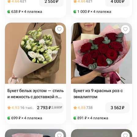
2 550
₽
4 000
₽
4.66
621
4.66
621
638
₽
× 4 платежа
1 000
₽
× 4 платежа
Букет белых эустом — стиль
Букет из 9 красных роз с
и нежность с доставкой по
эвкалиптом
Москве
2 793
₽
3 562
₽
4.93
16 тыс.
2 850
₽
4.88
738
699
₽
× 4 платежа
891
₽
× 4 платежа