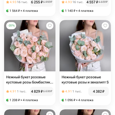
6 255
₽
4 557
₽
4.93
16 тыс.
6 950
₽
4.93
16 тыс.
4 650
₽
подарок маме, жене,
любимой девушке,
1 564
₽
× 4 платежа
1 140
₽
× 4 платежа
женщине на день рождение
-
20
%
Нежный букет розовые
Нежный букет розовые
кустовые розы Бомбастик и
кустовые розы и эвкалипт S
эвкалипт
4 829
₽
4 382
₽
4.91
1 тыс.
6 036
₽
4.91
1 тыс.
1 208
₽
× 4 платежа
1 096
₽
× 4 платежа