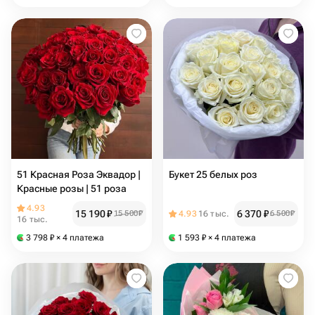
51 Красная Роза Эквадор |
Букет 25 белых роз
Красные розы | 51 роза
4.93
15 190
₽
6 370
₽
15 500
₽
4.93
16 тыс.
6 500
₽
16 тыс.
3 798
₽
× 4 платежа
1 593
₽
× 4 платежа