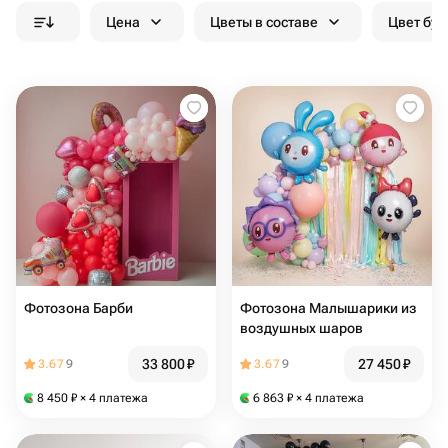
Цена
Цветы в составе
Цвет бук
Фотозона Барби
Фотозона Малышарики из
воздушных шаров
33 800
₽
27 450
₽
3.67
9
3.67
9
8 450
₽
× 4 платежа
6 863
₽
× 4 платежа