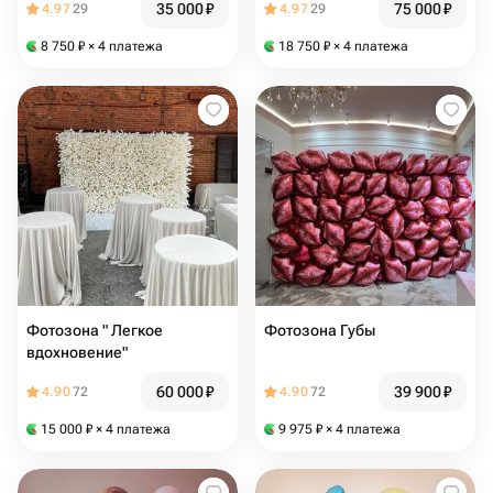
35 000
₽
75 000
₽
4.97
29
4.97
29
8 750
₽
× 4 платежа
18 750
₽
× 4 платежа
Фотозона " Легкое
Фотозона Губы
вдохновение"
60 000
₽
39 900
₽
4.90
72
4.90
72
15 000
₽
× 4 платежа
9 975
₽
× 4 платежа