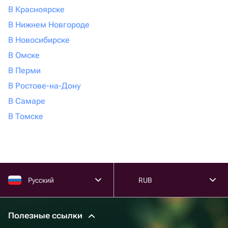
В Красноярске
В Нижнем Новгороде
В Новосибирске
В Омске
В Перми
В Ростове-на-Дону
В Самаре
В Томске
Русский
RUB
Полезные ссылки