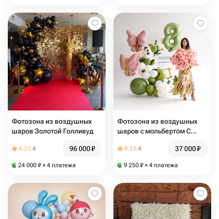
Фотозона из воздушных
Фотозона из воздушных
шаров Золотой Голливуд
шаров с мольбертом С
праздником прекрасные с
96 000
₽
37 000
₽
4.25
4
4.25
4
букетом цветов
24 000
₽
× 4 платежа
9 250
₽
× 4 платежа