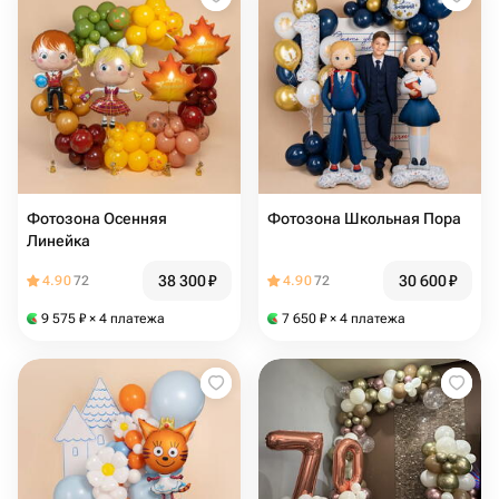
Фотозона Осенняя
Фотозона Школьная Пора
Линейка
38 300
₽
30 600
₽
4.90
72
4.90
72
9 575
₽
× 4 платежа
7 650
₽
× 4 платежа