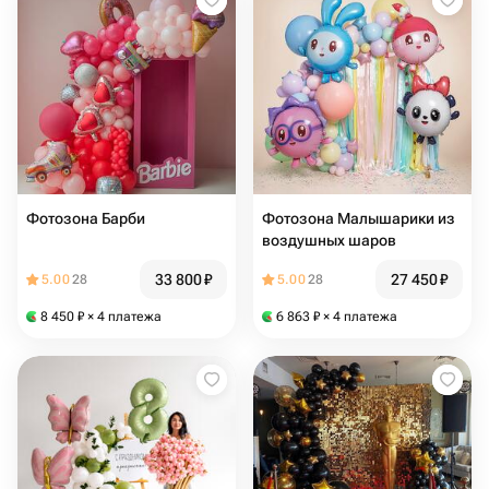
Фотозона Барби
Фотозона Малышарики из
воздушных шаров
33 800
₽
27 450
₽
5.00
28
5.00
28
8 450
₽
× 4 платежа
6 863
₽
× 4 платежа