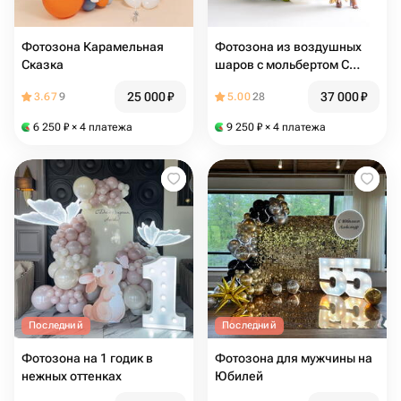
Фотозона Карамельная
Фотозона из воздушных
Сказка
шаров с мольбертом С
праздником прекрасные с
25 000
₽
37 000
₽
3.67
9
5.00
28
букетом
6 250
₽
× 4 платежа
9 250
₽
× 4 платежа
Последний
Последний
Фотозона на 1 годик в
Фотозона для мужчины на
нежных оттенках
Юбилей