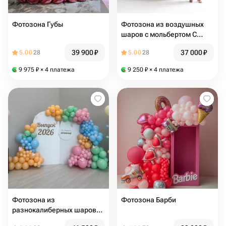
Фотозона Губы
Фотозона из воздушных
шаров с мольбертом С
праздником прекрасные с
39 900
₽
37 000
₽
5.00
28
5.00
28
букетом цветов
9 975
₽
× 4 платежа
9 250
₽
× 4 платежа
Фотозона из
Фотозона Барби
разнокалиберных шаров
Выпуск,детский сад