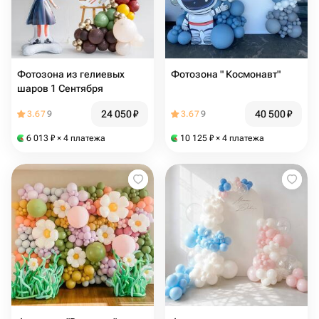
Фотозона из гелиевых
Фотозона " Космонавт"
шаров 1 Сентября
24 050
₽
40 500
₽
3.67
9
3.67
9
6 013
₽
× 4 платежа
10 125
₽
× 4 платежа