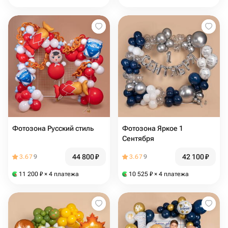
Фотозона Русский стиль
Фотозона Яркое 1
Сентября
44 800
₽
42 100
₽
3.67
9
3.67
9
11 200
₽
× 4 платежа
10 525
₽
× 4 платежа