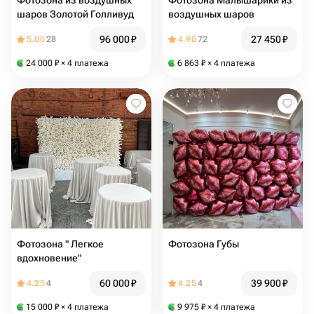
Фотозона из воздушных
Фотозона Малышарики из
шаров Золотой Голливуд
воздушных шаров
96 000
₽
27 450
₽
5.00
28
4.90
72
24 000
₽
× 4 платежа
6 863
₽
× 4 платежа
Фотозона " Легкое
Фотозона Губы
вдохновение"
60 000
₽
39 900
₽
4.25
4
4.25
4
15 000
₽
× 4 платежа
9 975
₽
× 4 платежа