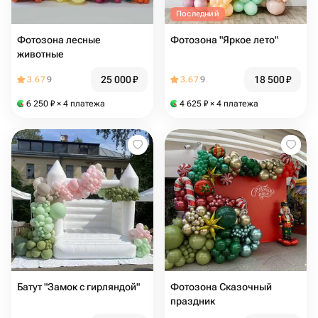
Последний
Фотозона лесные
Фотозона "Яркое лето"
животные
25 000
₽
18 500
₽
3.67
9
3.67
9
6 250
₽
× 4 платежа
4 625
₽
× 4 платежа
Батут "Замок с гирляндой"
Фотозона Сказочный
праздник