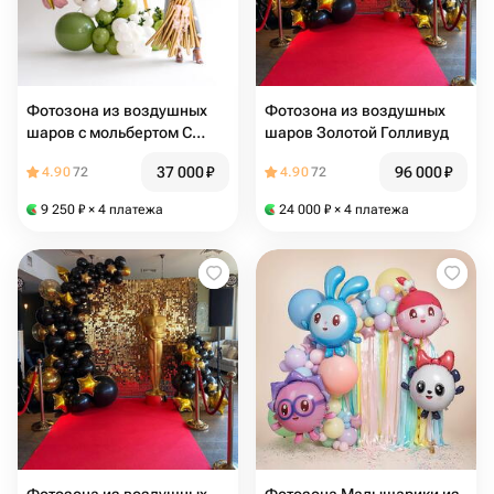
Фотозона из воздушных
Фотозона из воздушных
шаров с мольбертом С
шаров Золотой Голливуд
праздником прекрасные с
37 000
₽
96 000
₽
4.90
72
4.90
72
букетом цветов
9 250
₽
× 4 платежа
24 000
₽
× 4 платежа