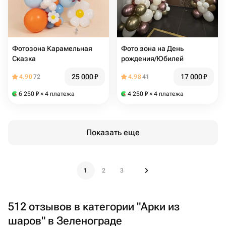
Фотозона Карамельная
Фото зона на День
Сказка
рождения/Юбилей
25 000
₽
17 000
₽
4.90
72
4.98
41
6 250
₽
× 4 платежа
4 250
₽
× 4 платежа
Показать еще
1
2
3
512 отзывов в категории "Арки из
шаров" в Зеленограде