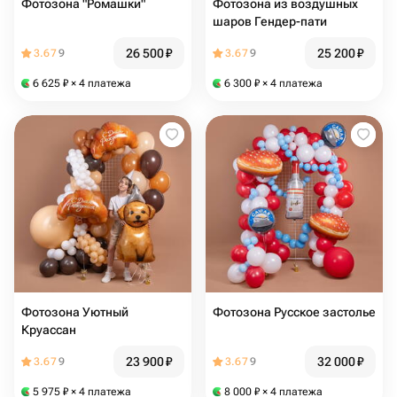
Фотозона "Ромашки"
Фотозона из воздушных
шаров Гендер-пати
26 500
₽
25 200
₽
3.67
9
3.67
9
6 625
₽
× 4 платежа
6 300
₽
× 4 платежа
Фотозона Уютный
Фотозона Русское застолье
Круассан
23 900
₽
32 000
₽
3.67
9
3.67
9
5 975
₽
× 4 платежа
8 000
₽
× 4 платежа