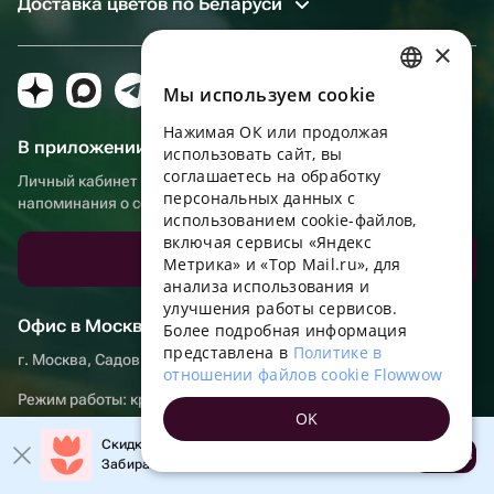
Доставка цветов по Беларуси
×
Мы используем сookie
RUSSIAN
Нажимая ОК или продолжая
ENGLISH
В приложении еще удобнее!
использовать сайт, вы
UKRAINIAN
соглашаетесь на обработку
Личный кабинет получателя, больше бонусов за покупки и
персональных данных с
напоминания о событиях
PORTUGUESE
использованием cookie-файлов,
включая сервисы «Яндекс
SPANISH
Скачать приложение
Метрика» и «Top Mail.ru», для
анализа использования и
HUNGARIAN
улучшения работы сервисов.
ITALIAN
Офис в Москве
Более подробная информация
представлена в
Политике в
г. Москва, Садовническая набережная, д. 9, помещение 2/3
FRENCH
отношении файлов cookie Flowwow
TURKISH
Режим работы: круглосуточно
OK
GERMAN
Скидка до 10% на первый заказ!
Открыть
Забирайте промокод в приложении!
POLISH