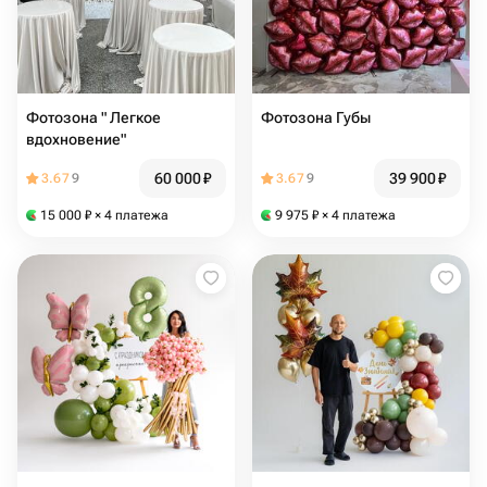
Фотозона " Легкое
Фотозона Губы
вдохновение"
60 000
₽
39 900
₽
3.67
9
3.67
9
15 000
₽
× 4 платежа
9 975
₽
× 4 платежа