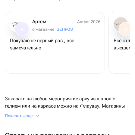
Артем
Август 2026
о магазине
ЗЕЛРОЗ
А
О
Покупаю не первый раз , все
Всё отли
замечательно
высшем у
Заказать на любое мероприятие арку из шаров с
гелием или на каркасе можно на Флаувау. Магазины
предлагают разнообразный праздничный ассортимент
Показать еще
и быструю доставку день в день или как можно скорее.