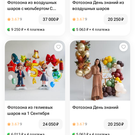
Фотозона из воздушных
Фотозона День знаний из
шаров с мольбертом С
воздушных шаров
праздником прекрасные с
37 000
₽
20 250
₽
3.67
9
3.67
9
букетом цветов
9 250
₽
× 4 платежа
5 063
₽
× 4 платежа
Фотозона из гелиевых
Фотозона День знаний
шаров на 1 Сентября
24 050
₽
20 250
₽
3.67
9
3.67
9
6 013
₽
× 4 платежа
5 063
₽
× 4 платежа