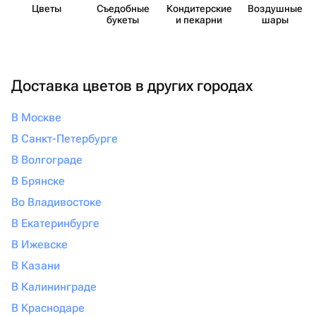
Цветы
Съедобные
Кондит​ерские
Воздушные
ассортиментом. В нем есть продукция маленьких
букеты
и пекарни
шары
студий и солидных селлеров. Укажите адрес доставки,
выберите понравившийся товар. Обсудите нюансы и
ожидайте приезда курьера. Можно использовать
Доставка цветов в других городах
фильтр по цене, чтобы арку из шаров заказать в
Зеленограде выгодно.
В Москве
В Санкт-Петербурге
В Волгограде
В Брянске
Во Владивостоке
В Екатеринбурге
В Ижевске
В Казани
В Калининграде
В Краснодаре