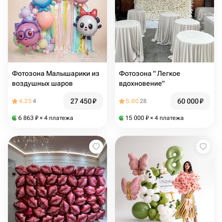
Фотозона Малышарики из
Фотозона " Легкое
воздушных шаров
вдохновение"
27 450
₽
60 000
₽
4.25
4
5.00
28
6 863
₽
× 4 платежа
15 000
₽
× 4 платежа