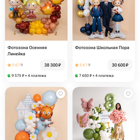
Фотозона Осенняя
Фотозона Школьная Пора
Линейка
38 300
₽
30 600
₽
3.67
9
3.67
9
9 575
₽
× 4 платежа
7 650
₽
× 4 платежа