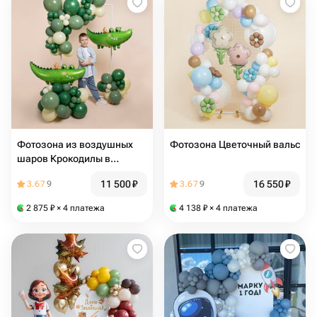
Фотозона из воздушных
Фотозона Цветочный вальс
шаров Крокодилы в
колпачке
11 500
₽
16 550
₽
3.67
9
3.67
9
2 875
₽
× 4 платежа
4 138
₽
× 4 платежа