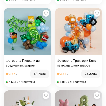
Фотозона Пиксели из
Фотозона Трактор и Котэ
воздушных шаров
из воздушных шаров
18 740
₽
24 320
₽
3.67
9
3.67
9
4 685
₽
× 4 платежа
6 080
₽
× 4 платежа