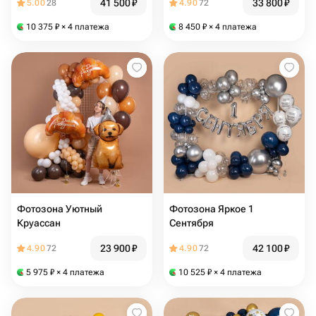
41 500
₽
33 800
₽
5.00
28
4.90
72
10 375
₽
× 4 платежа
8 450
₽
× 4 платежа
Фотозона Уютный
Фотозона Яркое 1
Круассан
Сентября
23 900
₽
42 100
₽
4.90
72
4.90
72
5 975
₽
× 4 платежа
10 525
₽
× 4 платежа