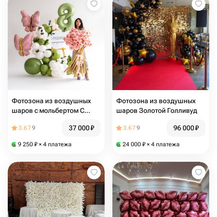
Фотозона из воздушных
Фотозона из воздушных
шаров с мольбертом С
шаров Золотой Голливуд
праздником прекрасные с
37 000
₽
96 000
₽
3.67
9
3.67
9
букетом
9 250
₽
× 4 платежа
24 000
₽
× 4 платежа