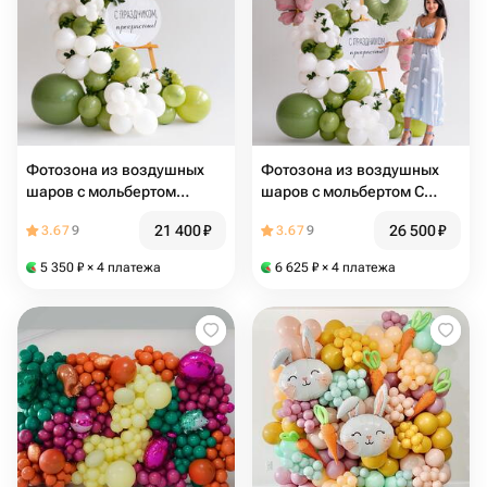
Фотозона из воздушных
Фотозона из воздушных
шаров с мольбертом
шаров с мольбертом С
Свежесть зелени
праздником прекрасные
21 400
₽
26 500
₽
3.67
9
3.67
9
5 350
₽
× 4 платежа
6 625
₽
× 4 платежа