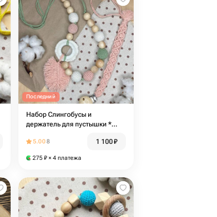
Последний
Набор Слингобусы и
держатель для пустышки *
Бохо
1 100
₽
5.00
8
275
₽
× 4 платежа