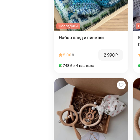
Последний
Набор плед и пинетки
2 990
₽
5.00
8
748
₽
× 4 платежа