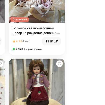
Последний
а
Большой светло-песочный
набор на рождение девочки.
Расческа, грызунок, соска,
11 910
₽
₽
4.93
4 тыс.
ободок и носочки
2 978
₽
× 4 платежа