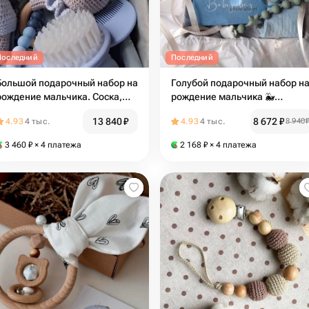
Последний
Последний
Большой подарочный набор на
Голубой подарочный набор н
рождение мальчика. Соска,
рождение мальчика 🐳
игрушка, носочки, грызунок,
Фотоальбом, носочки и соска
13 840
₽
8 672
₽
4.93
4 тыс.
4.93
4 тыс.
8 940
погремушка, мед и платочек
3 460
₽
× 4 платежа
2 168
₽
× 4 платежа