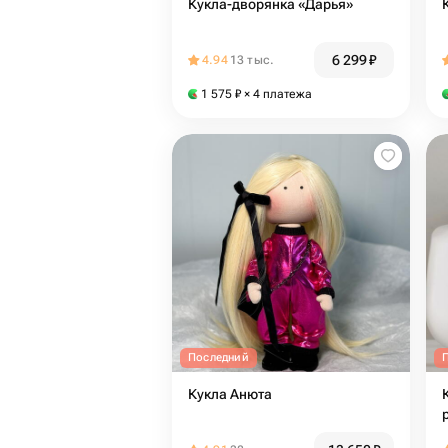
Кукла-дворянка «Дарья»
6 299
₽
4.94
13 тыс.
1 575
₽
× 4 платежа
Последний
Кукла Анюта