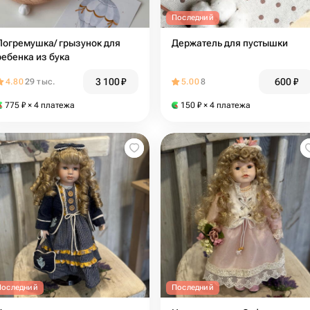
Последний
Погремушка/ грызунок для
Держатель для пустышки
ребенка из бука
3 100
₽
600
₽
4.80
29 тыс.
5.00
8
775
₽
× 4 платежа
150
₽
× 4 платежа
Последний
Последний