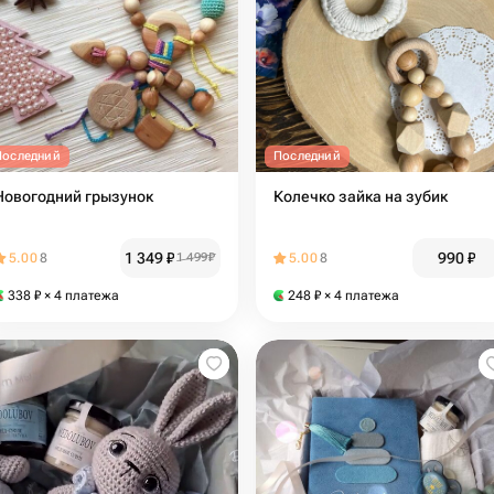
Последний
Последний
Новогодний грызунок
Колечко зайка на зубик
1 349
₽
990
₽
5.00
8
1 499
₽
5.00
8
338
₽
× 4 платежа
248
₽
× 4 платежа