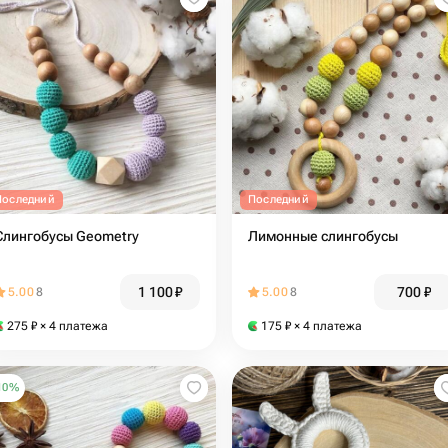
Последний
Последний
Слингобусы Geometry
Лимонные слингобусы
1 100
₽
700
₽
5.00
8
5.00
8
275
₽
× 4 платежа
175
₽
× 4 платежа
10
%