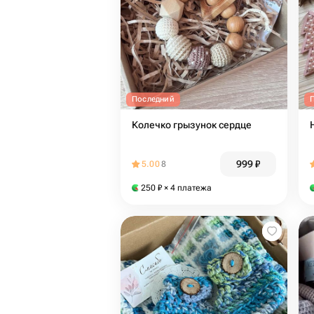
Последний
Колечко грызунок сердце
999
₽
5.00
8
250
₽
× 4 платежа