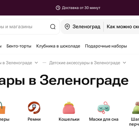
Доставка от 30 минут
ры и магазины
Зеленоград
Как можно ск
ы
Бенто-торты
Клубника в шоколаде
Подарочные наборы
ы в Зеленограде
Детские аксессуары в Зеленограде
ары в Зеленограде
перы
Ремни
Кошельки
Маски для сна
Шап
перч