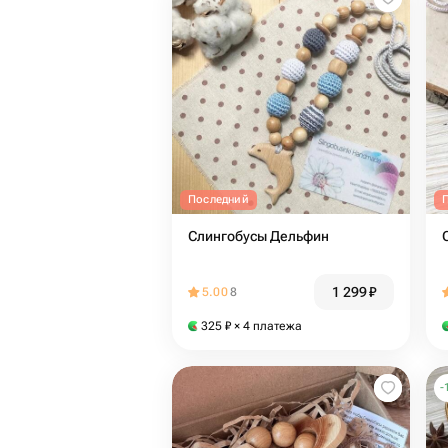
Последний
Слингобусы Дельфин
1 299
₽
5.00
8
325
₽
× 4 платежа
-