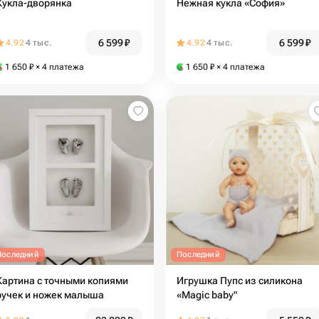
Кукла-дворянка
Нежная кукла «София»
6 599
₽
6 599
₽
4.92
4 тыс.
4.92
4 тыс.
1 650
₽
× 4 платежа
1 650
₽
× 4 платежа
Последний
Последний
Картина с точными копиями
Игрушка Пупс из силикона
ручек и ножек малыша
«Magic baby"