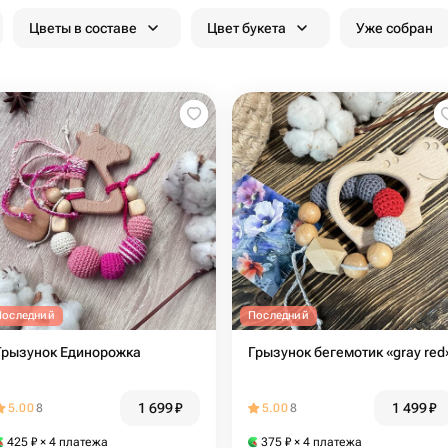
Цветы в составе
Цвет букета
Уже собран
Последний
Последний
Грызунок Единорожка
Грызунок бегемотик «gray red
1 699
₽
1 499
₽
5.00
8
5.00
8
425
₽
× 4 платежа
375
₽
× 4 платежа