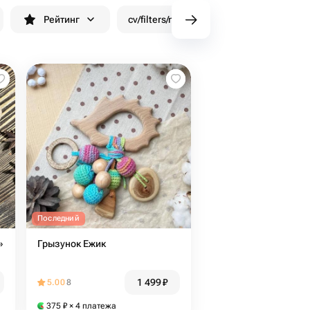
Рейтинг
cv/filters/name_fast_delivery
Скид
Последний
»
Грызунок Ежик
1 499
₽
5.00
8
375
₽
× 4 платежа