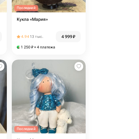
Последний
Кукла «Мария»
4 999
₽
4.94
13 тыс.
1 250
₽
× 4 платежа
Последний