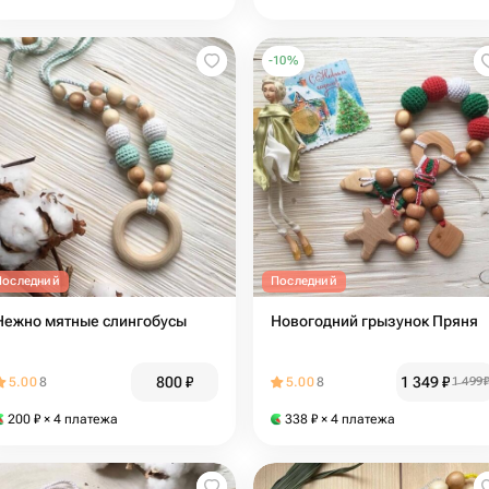
-
10
%
Последний
Последний
Нежно мятные слингобусы
Новогодний грызунок Пряня
800
₽
1 349
₽
5.00
8
5.00
8
1 499
200
₽
× 4 платежа
338
₽
× 4 платежа