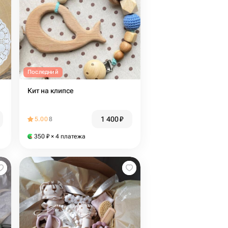
Последний
Кит на клипсе
1 400
₽
5.00
8
350
₽
× 4 платежа