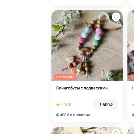
Последний
Слингобусы с подвесками
1 600
₽
5.00
8
400
₽
× 4 платежа