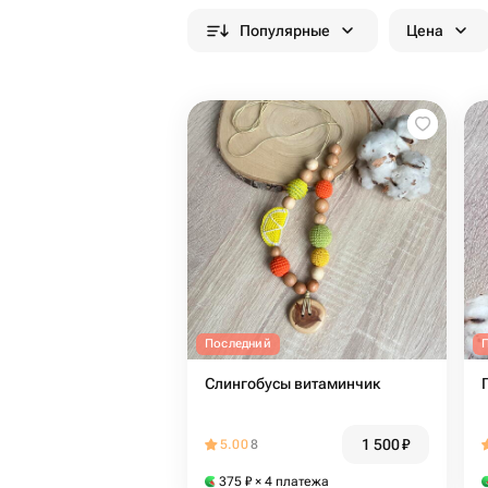
Популярные
Цена
Последний
Слингобусы витаминчик
1 500
₽
5.00
8
375
₽
× 4 платежа