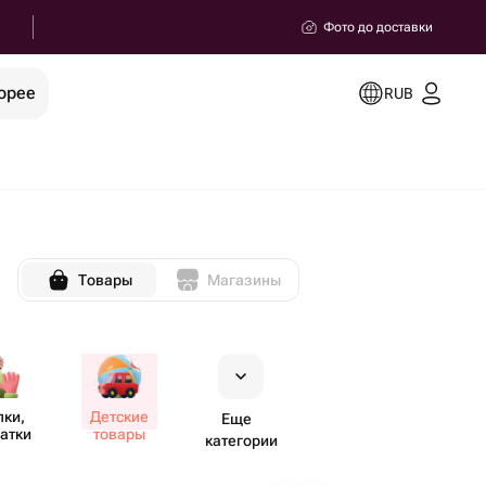
Фото до доставки
орее
RUB
Товары
Магазины
ки,
Детские
Еще
атки
товары
категории