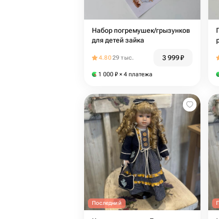
Набор погремушек/грызунков
для детей зайка
3 999
₽
4.80
29 тыс.
1 000
₽
× 4 платежа
Последний