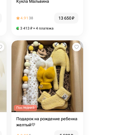
Кукла Мальвина
13 650
₽
4.91
38
3 413
₽
× 4 платежа
Последний
Подарок на рождение ребенка
желтый💛