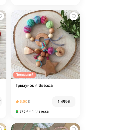
Последний
Грызунок ⭐️ Звезда
1 499
₽
₽
5.00
8
375
₽
× 4 платежа