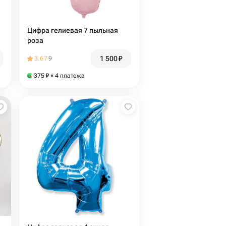
Цифра гелиевая 7 пыльная
роза
1 500
₽
3.67
9
375
₽
× 4 платежа