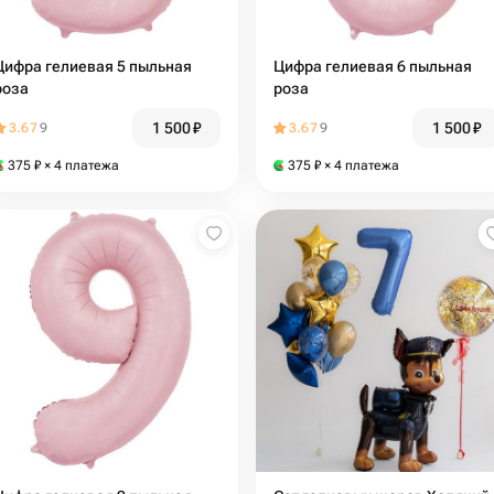
Цифра гелиевая 5 пыльная
Цифра гелиевая 6 пыльная
роза
роза
1 500
₽
1 500
₽
3.67
9
3.67
9
375
₽
× 4 платежа
375
₽
× 4 платежа