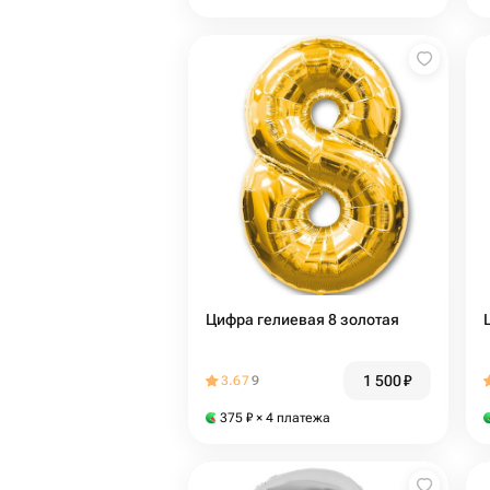
Цифра гелиевая 8 золотая
1 500
₽
3.67
9
375
₽
× 4 платежа