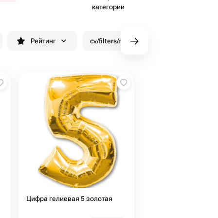
категории
Рейтинг
cv/filters/name_fast_delivery
Скид
Цифра гелиевая 5 золотая