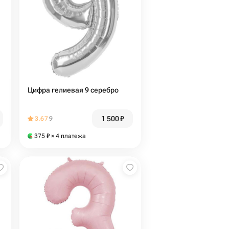
Цифра гелиевая 9 серебро
1 500
₽
3.67
9
375
₽
× 4 платежа