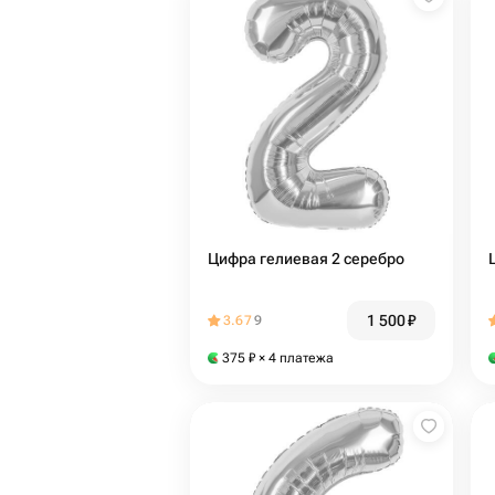
Цифра гелиевая 2 серебро
1 500
₽
3.67
9
375
₽
× 4 платежа