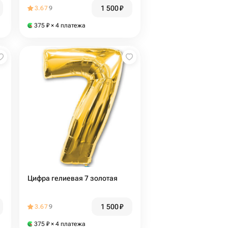
1 500
₽
3.67
9
375
₽
× 4 платежа
Цифра гелиевая 7 золотая
1 500
₽
3.67
9
375
₽
× 4 платежа