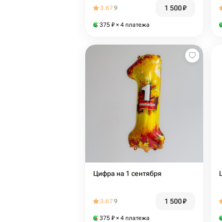
1 500
₽
3.67
9
375
₽
× 4 платежа
Цифра на 1 сентября
1 500
₽
3.67
9
375
₽
× 4 платежа