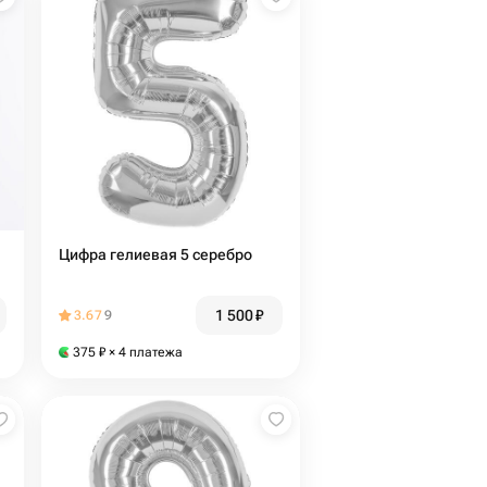
Цифра гелиевая 5 серебро
1 500
₽
3.67
9
375
₽
× 4 платежа