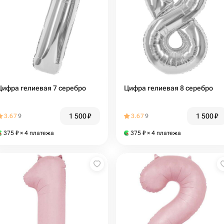
Цифра гелиевая 7 серебро
Цифра гелиевая 8 серебро
1 500
₽
1 500
₽
3.67
9
3.67
9
375
₽
× 4 платежа
375
₽
× 4 платежа