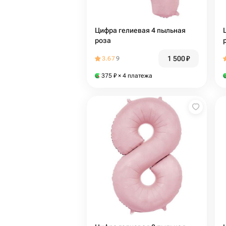
Цифра гелиевая 4 пыльная
роза
1 500
₽
3.67
9
375
₽
× 4 платежа