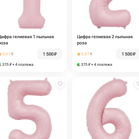
Цифра гелиевая 1 пыльная
Цифра гелиевая 2 пыльная
роза
роза
1 500
₽
1 500
₽
3.67
9
3.67
9
375
₽
× 4 платежа
375
₽
× 4 платежа