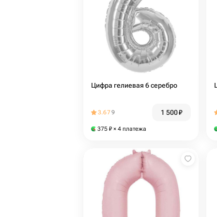
Цифра гелиевая 6 серебро
1 500
₽
3.67
9
375
₽
× 4 платежа