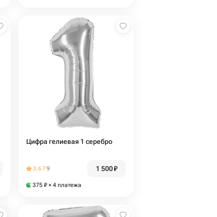
Цифра гелиевая 1 серебро
1 500
₽
3.67
9
375
₽
× 4 платежа