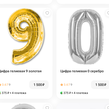
Цифра гелиевая 9 золотая
Цифра гелиевая 0 серебро
1 500
₽
1 500
₽
3.67
9
3.67
9
375
₽
× 4 платежа
375
₽
× 4 платежа