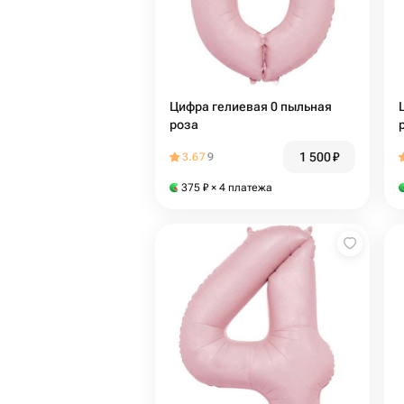
Цифра гелиевая 0 пыльная
роза
1 500
₽
3.67
9
375
₽
× 4 платежа