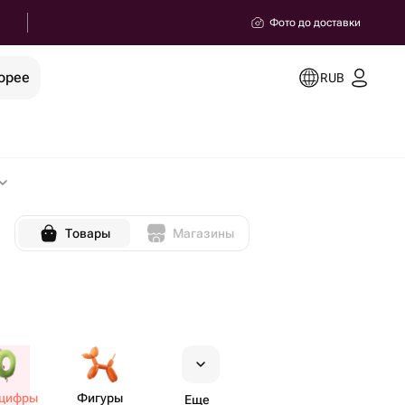
Фото до доставки
орее
RUB
Товары
Магазины
цифры
Фигуры
Еще