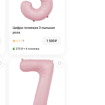
Цифра гелиевая 3 пыльная
роза
1 500
₽
3.67
9
375
₽
× 4 платежа