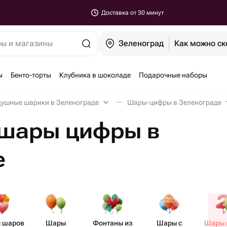
Доставка от 30 минут
ры и магазины
Зеленоград
Как можно ск
ы
Бенто-торты
Клубника в шоколаде
Подарочные наборы
ушные шарики в Зеленограде
Шары-цифры в Зеленограде
шары цифры в
е
 шаров
Шары
Фонтаны из
Шары с
Шары 