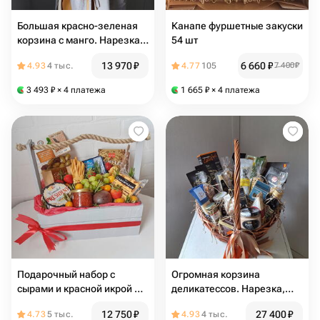
Большая красно-зеленая
Канапе фуршетные закуски
корзина с манго. Нарезка,
54 шт
сыр, колбаса, оливки,
13 970
₽
6 660
₽
4.93
4 тыс.
4.77
105
7 400
₽
шоколад, масло, паштет и
бальзамик
3 493
₽
× 4 платежа
1 665
₽
× 4 платежа
Подарочный набор с
Огромная корзина
сырами и красной икрой 🧀
деликатессов. Нарезка,
Сырный бокс Подарочный
колбаса, сыр, гриссини,
12 750
₽
27 400
₽
4.73
5 тыс.
4.93
4 тыс.
набор на выпускной
хамон, оливки, орехи,