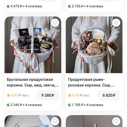
хлебные палочки
4 475
₽
× 4 платежа
3 735
₽
× 4 платежа
Брутальная продуктовая
Продуктовая рыже-
корзина. Сыр, мед, свеча,
розовая корзина. Сыр,
каперсы, сельдь, шоколад,
риет, каперсы, шоколад,
9 380
₽
6 820
₽
4.93
4 тыс.
4.93
4 тыс.
соус и голубика
соус, мед, паштет и
конфеты
2 345
₽
× 4 платежа
1 705
₽
× 4 платежа