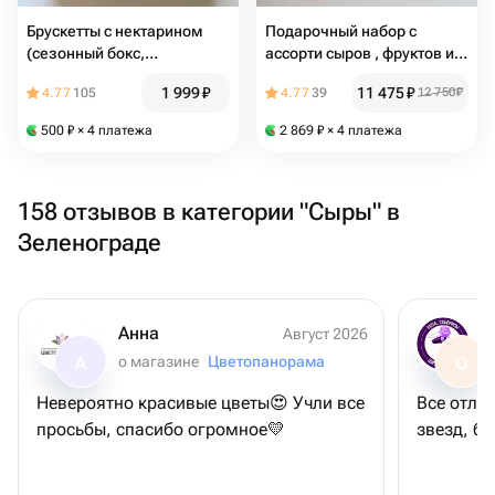
Брускетты с нектарином
Подарочный набор с
(сезонный бокс,
ассорти сыров , фруктов и
заменяется: инжиром/
красной икрой ♥️
1 999
₽
11 475
₽
4.77
105
4.77
39
12 750
₽
грушей/ежевикой)
500
₽
× 4 платежа
2 869
₽
× 4 платежа
158 отзывов в категории "Сыры" в
Зеленограде
Анна
Август 2026
о магазине
Цветопанорама
А
О
Невероятно красивые цветы😍 Учли все
Все отлич
просьбы, спасибо огромное💛
звезд, бу