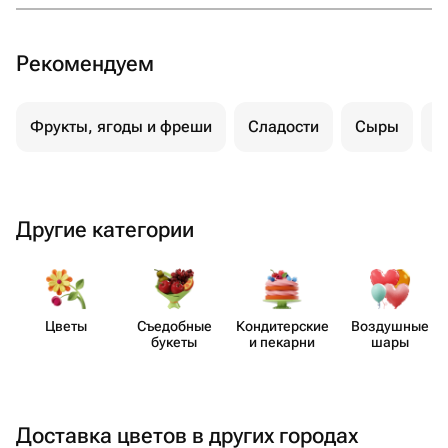
Рекомендуем
Фрукты, ягоды и фреши
Сладости
Сыры
М
Другие категории
Цветы
Съедобные
Кондит​ерские
Воздушные
букеты
и пекарни
шары
Доставка цветов в других городах