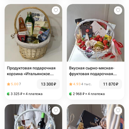
Продуктовая подарочная
Вкусная сырно-мясная-
корзина «Итальянское
фруктовая подарочная
вдохновение»
корзина. Сыр, нарезка,
13 300
₽
11 870
₽
5.00
7
4.93
4 тыс.
конфеты, манго,клубника и
колбаса
3 325
₽
× 4 платежа
2 968
₽
× 4 платежа