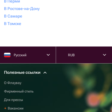
В Перми
В Ростове-на-Дону
В Самаре
В Томске
Русский
RUB
Полезные ссылки
О Флаувау
Фирменный стиль
Для прессы
Вакансии