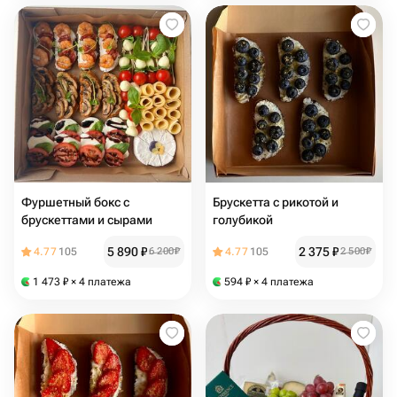
Фуршетный бокс с
Брускетта с рикотой и
брускеттами и сырами
голубикой
5 890
₽
2 375
₽
4.77
105
6 200
₽
4.77
105
2 500
₽
1 473
₽
× 4 платежа
594
₽
× 4 платежа