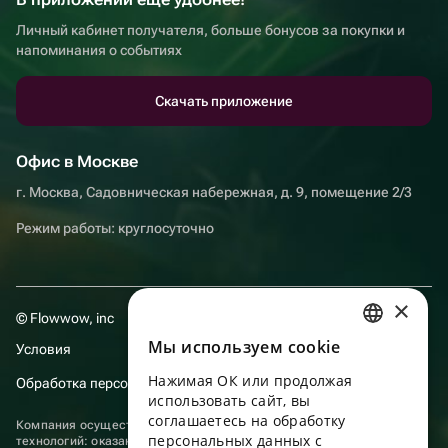
Личный кабинет получателя, больше бонусов за покупки и
напоминания о событиях
Скачать приложение
Офис в Москве
г. Москва, Садовническая набережная, д. 9, помещение 2/3
Режим работы: круглосуточно
×
© Flowwow, inc
Мы используем сookie
Условия
RUSSIAN
Нажимая ОК или продолжая
Обработка персональных данных
ENGLISH
использовать сайт, вы
UKRAINIAN
соглашаетесь на обработку
Компания осуществляет деятельность в области информационных
персональных данных с
технологий: оказание услуг в сети “Интернет” по размещению