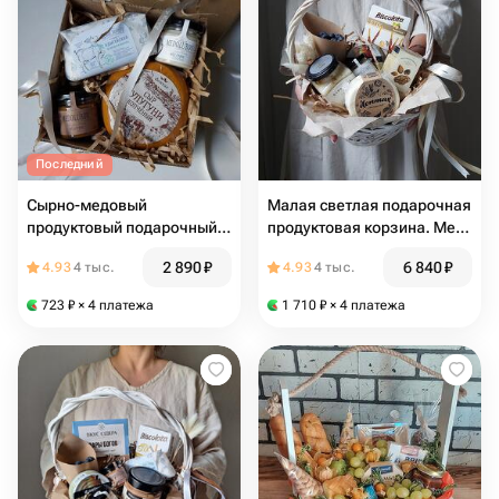
Последний
Сырно-медовый
Малая светлая подарочная
продуктовый подарочный
продуктовая корзина. Мед,
набор
сыр, паштет, голубика и
2 890
₽
6 840
₽
4.93
4 тыс.
4.93
4 тыс.
песочно-шоколадные
палочки
723
₽
× 4 платежа
1 710
₽
× 4 платежа