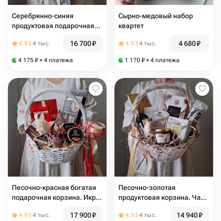
Серебрянно-синяя
Сырно-медовый набор
продуктовая подарочная
квартет
корзина с сырами. Чай,
16 700
₽
4 680
₽
4.93
4 тыс.
4.93
4 тыс.
конфеты, икра красная,
мед, вода и колбаса
4 175
₽
× 4 платежа
1 170
₽
× 4 платежа
Песочно-красная богатая
Песочно-золотая
подарочная корзина. Икра
продуктовая корзина. Чай,
красная, колбаса, сыр, мед,
масло, конфеты, каперсы,
17 900
₽
14 940
₽
4.93
4 тыс.
4.93
4 тыс.
конфеты и кофе
сыр, колбаса, шоколад и