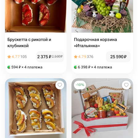
Брускетта с рикотой и
Подарочная корзина
клубникой
«Итальянка»
2 375
₽
25 590
₽
4.77
105
2 500
₽
4.79
376
594
₽
× 4 платежа
6 398
₽
× 4 платежа
-
10
%