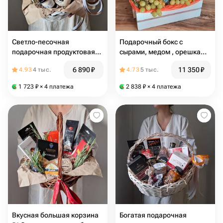
Светло-песочная
Подарочный бокс с
подарочная продуктовая
сырами, медом , орешками
корзина. Сыр, паштет, мед,
и ягодами 🤍 Начальнику
6 890
₽
11 350
₽
4.93
4 тыс.
4.73
5 тыс.
голубика и песочно-
шоколадные палочки
1 723
₽
× 4 платежа
2 838
₽
× 4 платежа
Вкусная большая корзина
Богатая подарочная