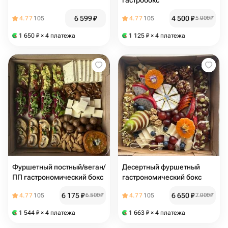
гастробокс
6 599
₽
4 500
₽
4.77
105
4.77
105
5 000
₽
1 650
₽
× 4 платежа
1 125
₽
× 4 платежа
Фуршетный постный/веган/
Десертный фуршетный
ПП гастрономический бокс
гастрономический бокс
6 175
₽
6 650
₽
4.77
105
6 500
₽
4.77
105
7 000
₽
1 544
₽
× 4 платежа
1 663
₽
× 4 платежа