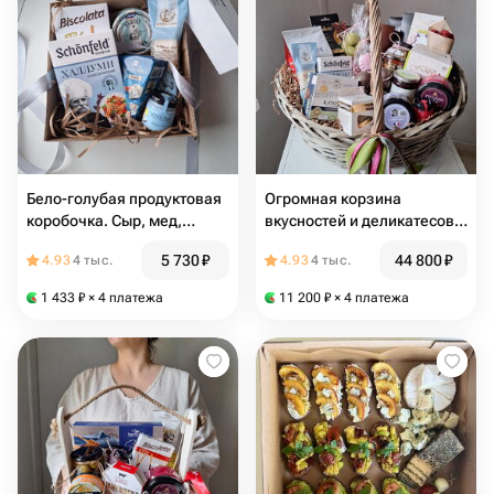
Бело-голубая продуктовая
Огромная корзина
коробочка. Сыр, мед,
вкусностей и деликатесов.
паштет и песочные
Сыр, колбаса, зефир, чай,
5 730
₽
44 800
₽
4.93
4 тыс.
4.93
4 тыс.
палочки с шоколадом
кофе, конфеты, паштет,
мед, икра и малина.
1 433
₽
× 4 платежа
11 200
₽
× 4 платежа
Дофаминовый