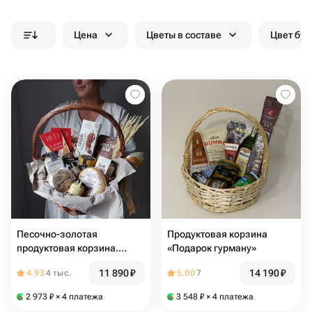
Цена
Цветы в составе
Цвет бук
Песочно-золотая
Продуктовая корзина
продуктовая корзина.
«Подарок гурману»
Шоколад, печенье, сыр,
11 890
₽
14 190
₽
4.93
4 тыс.
5.00
7
мед, паштет и соус
2 973
₽
× 4 платежа
3 548
₽
× 4 платежа