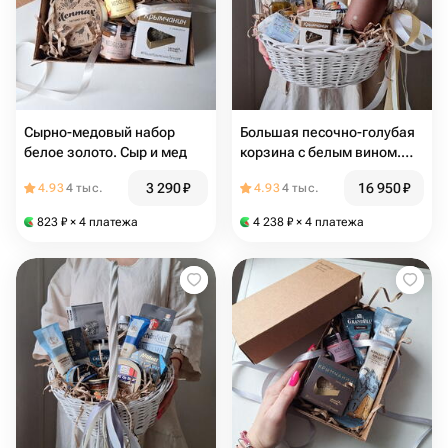
Сырно-медовый набор
Большая песочно-голубая
белое золото. Сыр и мед
корзина с белым вином.
Сыр, конфеты, масло, мед,
3 290
₽
16 950
₽
4.93
4 тыс.
4.93
4 тыс.
чай, паштет, палочки и
вино
823
₽
× 4 платежа
4 238
₽
× 4 платежа