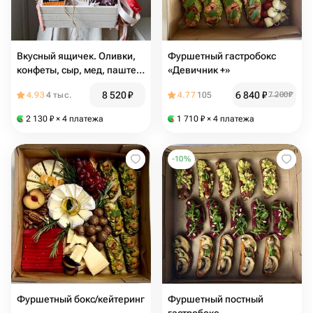
Вкусный ящичек. Оливки,
Фуршетный гастробокс
конфеты, сыр, мед, паштет,
«Девичник +»
колбаса и песочные
8 520
₽
6 840
₽
4.93
4 тыс.
4.77
105
7 200
₽
палочки
2 130
₽
× 4 платежа
1 710
₽
× 4 платежа
-
10
%
Фуршетный бокс/кейтеринг
Фуршетный постный