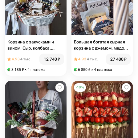
Корзина с закусками и
Большая богатая сырная
вином. Сыр, колбаса,
корзина с джемом, медом,
каперсы, оливки, шоколад,
варенье и орехами. 12
12 740
₽
27 400
₽
4.93
4 тыс.
4.93
4 тыс.
мед и паштет
видов вкуснейшего сыра
для гурмана
3 185
₽
× 4 платежа
6 850
₽
× 4 платежа
-
10
%