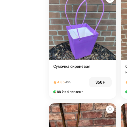
Сумочка сиреневая
350
₽
4.86
495
88
₽
× 4 платежа