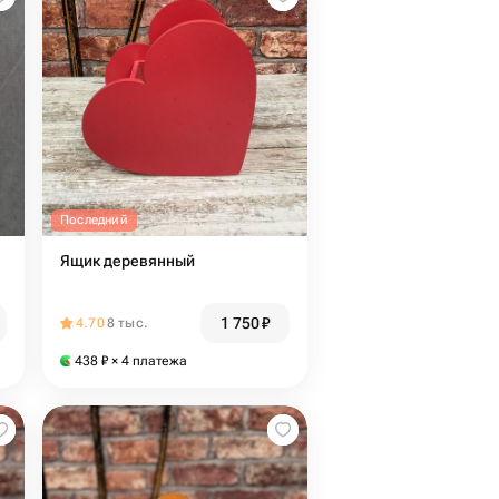
Последний
Ящик деревянный
1 750
₽
4.70
8 тыс.
438
₽
× 4 платежа