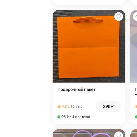
-
Подарочный пакет
390
₽
4.82
16 тыс.
98
₽
× 4 платежа