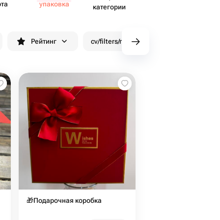
рта
упаковка
категории
Рейтинг
cv/filters/name_fast_delivery
Скид
🎁Подарочная коробка