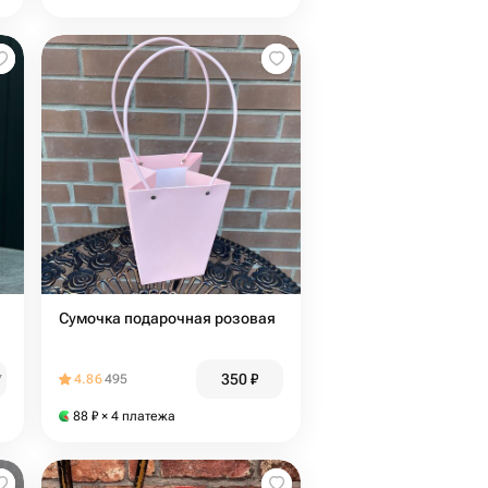
Сумочка подарочная розовая
350
₽
₽
4.86
495
88
₽
× 4 платежа