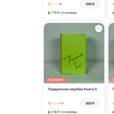
699
₽
4.77
46
175
₽
× 4 платежа
Последний
Подарочная коробка Книга S
869
₽
4.84
184
218
₽
× 4 платежа