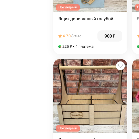
Последний
Ящик деревянный голубой
900
₽
4.70
8 тыс.
225
₽
× 4 платежа
Последний