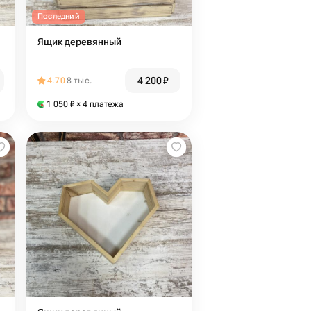
Последний
Ящик деревянный
4 200
₽
4.70
8 тыс.
1 050
₽
× 4 платежа