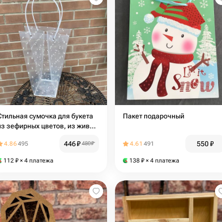
Стильная сумочка для букета
Пакет подарочный
из зефирных цветов, из живых
цветов
446
₽
550
₽
4.86
495
480
₽
4.61
491
112
₽
× 4 платежа
138
₽
× 4 платежа