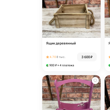
Ящик деревянный
3 600
₽
4.70
8 тыс.
900
₽
× 4 платежа