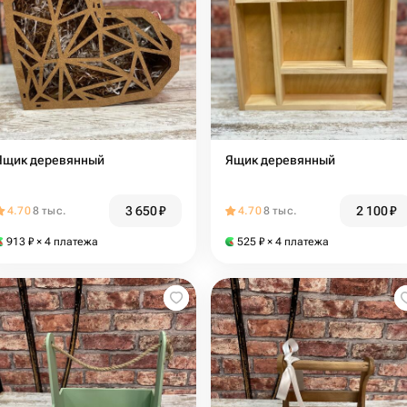
Ящик деревянный
Ящик деревянный
3 650
₽
2 100
₽
4.70
8 тыс.
4.70
8 тыс.
913
₽
× 4 платежа
525
₽
× 4 платежа