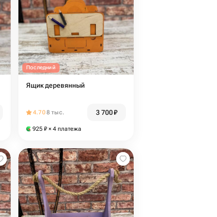
Последний
Ящик деревянный
3 700
₽
4.70
8 тыс.
925
₽
× 4 платежа