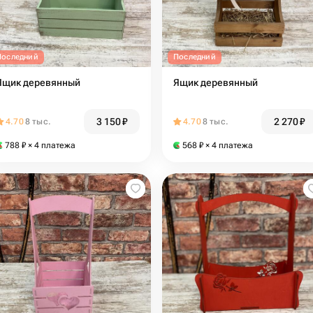
Последний
Последний
Ящик деревянный
Ящик деревянный
3 150
₽
2 270
₽
4.70
8 тыс.
4.70
8 тыс.
788
₽
× 4 платежа
568
₽
× 4 платежа