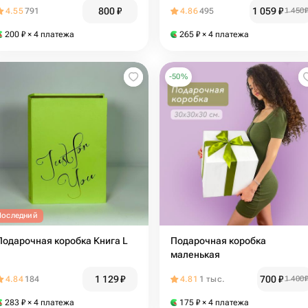
800
₽
1 059
₽
4.55
791
4.86
495
1 450
200
₽
× 4 платежа
265
₽
× 4 платежа
-
50
%
Последний
Подарочная коробка Книга L
Подарочная коробка
маленькая
1 129
₽
700
₽
4.84
184
4.81
1 тыс.
1 400
283
₽
× 4 платежа
175
₽
× 4 платежа