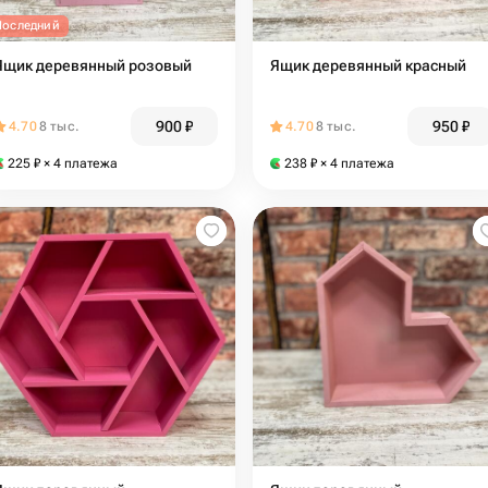
Последний
Ящик деревянный розовый
Ящик деревянный красный
900
₽
950
₽
4.70
8 тыс.
4.70
8 тыс.
225
₽
× 4 платежа
238
₽
× 4 платежа