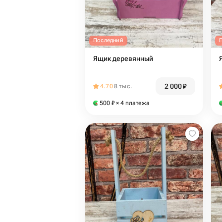
Последний
Ящик деревянный
2 000
₽
4.70
8 тыс.
500
₽
× 4 платежа