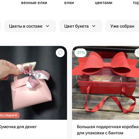
венные елки
елки
цветами
то
Цветы в составе
Цвет букета
Уже собран
-
27
%
Последний
Сумочка для денег
Большая подарочная коробка
для упаковки с бантом