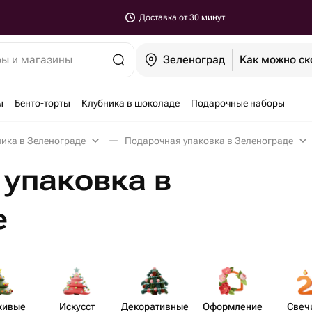
Доставка от 30 минут
ры и магазины
Зеленоград
Как можно ск
ы
Бенто-торты
Клубника в шоколаде
Подарочные наборы
ника в Зеленограде
Подарочная упаковка в Зеленограде
упаковка в
е
живые
Искусст​
Декора​тивные
Офор​мление
Свеч