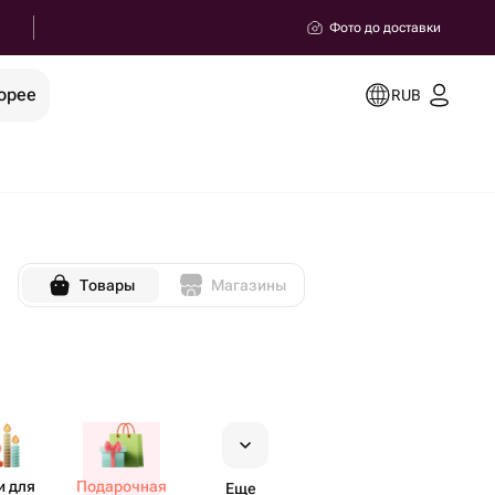
Фото до доставки
орее
RUB
Товары
Магазины
и для
Пода​рочная
Еще