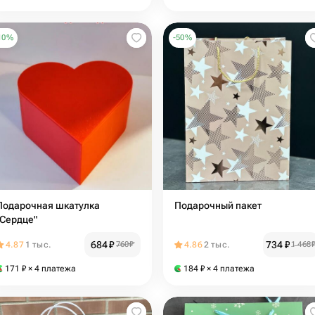
10
%
-
50
%
Подарочная шкатулка
Подарочный пакет
"Сердце"
684
₽
734
₽
4.87
1 тыс.
760
₽
4.86
2 тыс.
1 468
171
₽
× 4 платежа
184
₽
× 4 платежа