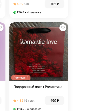
702
₽
₽
4.39
670
176
₽
× 4 платежа
Последний
Подарочный пакет Романтика
490
₽
₽
4.82
16 тыс.
123
₽
× 4 платежа