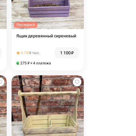
Последний
Ящик деревянный сиреневый
1 100
₽
4.70
8 тыс.
275
₽
× 4 платежа