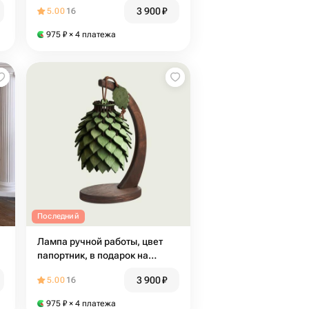
начальнику, партнеру, маме,
3 900
₽
5.00
16
сестре на новый год
975
₽
× 4 платежа
Последний
Лампа ручной работы, цвет
папортник, в подарок на
Новый год
3 900
₽
5.00
16
975
₽
× 4 платежа