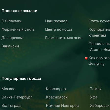
Полезные ссылки
О Флаувау
Наш журнал
Стать курь
Фирменный стиль
Центр помощи
Корпорати
клиентам
Для прессы
Разместить магазин
Правила ак
Вакансии
“Atomic Hea
Как помога
Флаувау
Популярные города
Москва
Краснодар
Томск
Санкт-Петербург
Красноярск
Уфа
Волгоград
Нижний Новгород
Хабаровск