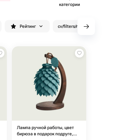
категории
Рейтинг
cv/filters/name_fast_delivery
Скид
Лампа ручной работы, цвет
бирюза в подарок подруге,