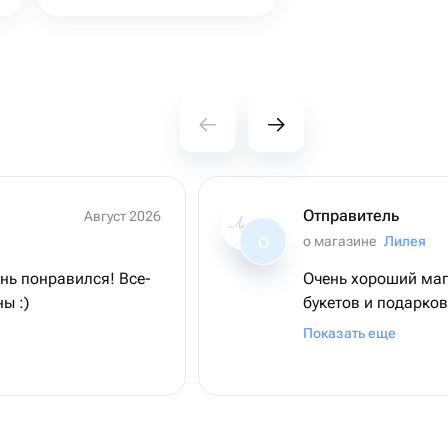
Отправитель
Август 2026
о магазине
Лилея
О
нь понравился! Все-
Очень хороший маг
ы :)
букетов и подарков
прекрасный букет!
Показать еще