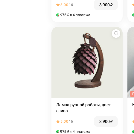
начальнику, партнеру, маме,
3 900
₽
5.00
16
сестре на новый год
975
₽
× 4 платежа
Лампа ручной работы, цвет
слива
3 900
₽
5.00
16
975
₽
× 4 платежа