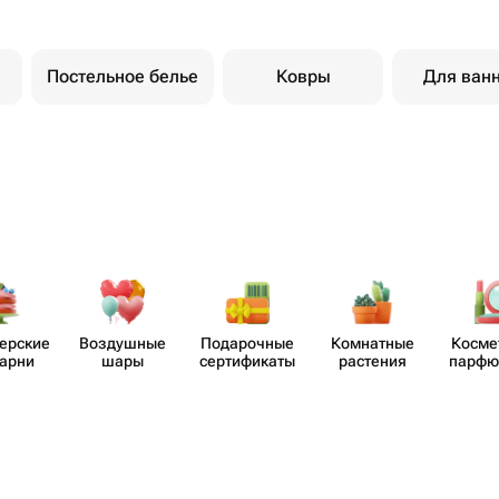
Постельное белье
Ковры
Для ван
​ерские
Воздушные
Пода​рочные
Комнатные
Косме
карни
шары
серти​фикаты
растения
парф​