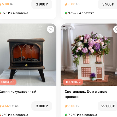
подруге, начальнику,
начальнику, партнеру, маме
3 900
₽
3 900
₽
5.00
16
5.00
16
партнеру, маме, сестре на
новый год
975
₽
× 4 платежа
975
₽
× 4 платежа
Последний
Последний
Камин искусственный
Светильник. Дом в стиле
прованс
3 000
₽
29 000
₽
4.66
2 тыс.
5.00
12
750
₽
× 4 платежа
7 250
₽
× 4 платежа