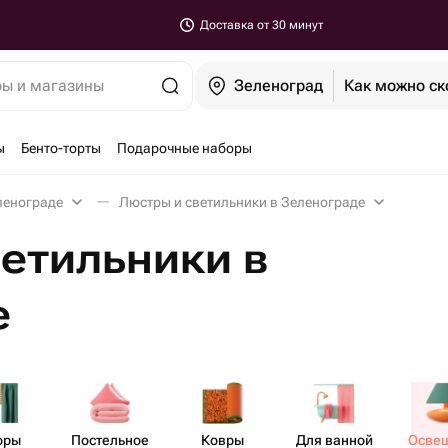
Доставка от 30 минут
ры и магазины
Зеленоград
Как можно ск
ы
Бенто-торты
Подарочные наборы
ленограде
Люстры и светильники в Зеленограде
етильники в
е
оры
Пост​ельное
Ковры
Для ванной
Осве