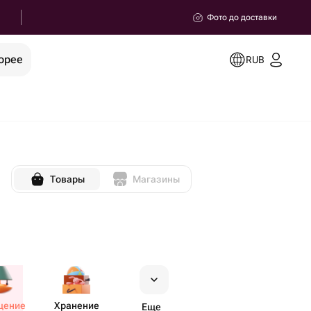
Фото до доставки
орее
RUB
Товары
Магазины
щение
Хранение
Еще