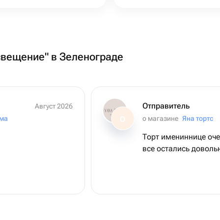
свещение" в Зеленограде
Отправитель
Август 2026
ма
о магазине
Яна тортс
О
Торт имениннице оче
все остались довольн