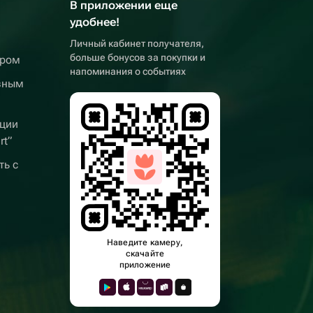
В приложении еще
удобнее!
Личный кабинет получателя,
больше бонусов за покупки и
ером
напоминания о событиях
вным
ции
rt”
ть с
Наведите камеру,
скачайте
приложение