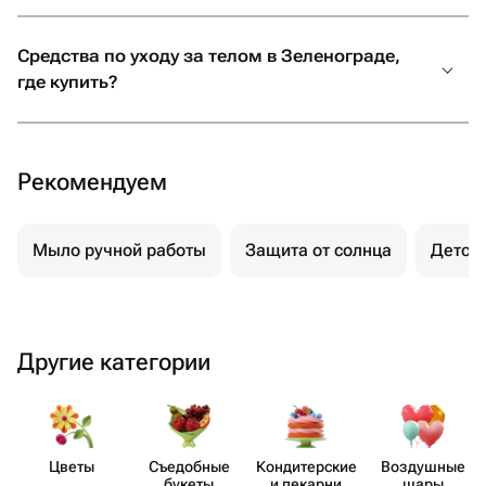
Средства по уходу за телом в Зеленограде,
где купить?
Рекомендуем
Мыло ручной работы
Защита от солнца
Детск
Другие категории
Цветы
Съедобные
Кондит​ерские
Воздушные
букеты
и пекарни
шары