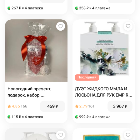
267
₽
× 4 платежа
358
₽
× 4 платежа
Последний
Новогодний презент,
ДУЭТ ЖИДКОГО МЫЛА И
подарок, набор,
ЛОСЬОНА ДЛЯ РУК EMPIRE
комплимент для
AUSTRALIA С МАСЛАМИ
459
₽
3 967
₽
4.85
166
2.79
161
сотрудников
ЧАЙНОГО ДЕРЕВА И
ЛИМОННОГО МИРТА
115
₽
× 4 платежа
992
₽
× 4 платежа