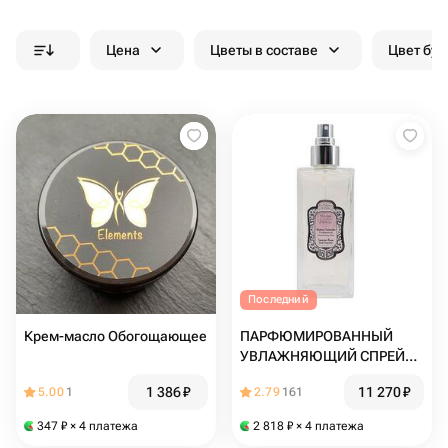
Цена
Цветы в составе
Цвет бук
Последний
Крем-масло Обогощающее
ПАРФЮМИРОВАННЫЙ
УВЛАЖНЯЮЩИЙ СПРЕЙ
ДЛЯ ТЕЛА С РОЗОЙ, 200
1 386
₽
11 270
₽
5.00
1
2.79
161
МЛ
347
₽
× 4 платежа
2 818
₽
× 4 платежа