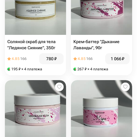
Соляной скраб для тела
Крем-баттер "Дыхание
"Ледяное Сияние", 350г
Лаванды", 90г
780
₽
1 066
₽
4.85
166
4.85
166
195
₽
× 4 платежа
267
₽
× 4 платежа