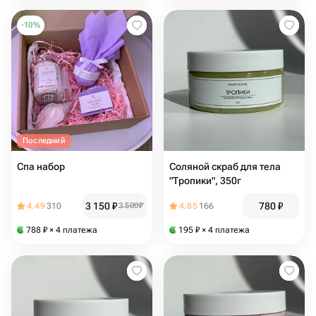
-
10
%
Последний
Спа набор
Соляной скраб для тела
"Тропики", 350г
3 150
₽
780
₽
4.49
310
3 500
₽
4.85
166
788
₽
× 4 платежа
195
₽
× 4 платежа