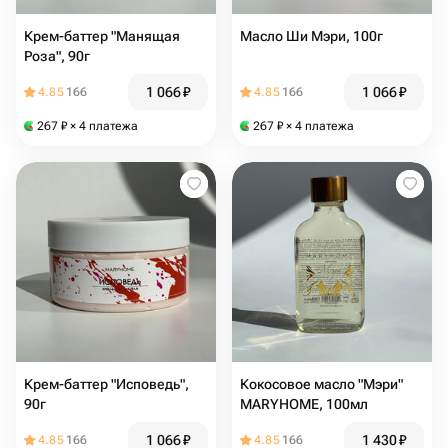
Крем-баттер "Манящая
Масло Ши Мэри, 100г
Роза", 90г
1 066
₽
1 066
₽
4.85
166
4.85
166
267
₽
× 4 платежа
267
₽
× 4 платежа
Крем-баттер "Исповедь",
Кокосовое масло "Мэри"
90г
MARYHOME, 100мл
1 066
₽
1 430
₽
4.85
166
4.85
166