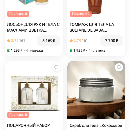
Последний
Последний
ЛОСЬОН ДЛЯ РУК И ТЕЛА С
ГОММАЖ ДЛЯ ТЕЛА LA
МАСЛАМИ ЦВЕТКА
SULTANE DE SABA
ЛОТОСА И СЛАДКОГО
ПРОТЕИНЫ ШЕЛКА АМБРА,
5 169
₽
7 700
₽
2.79
161
2.79
161
АПЕЛЬСИНА
ВАНИЛЬ, ПАЧУЛИ, 200 МЛ
200 г
1 293
₽
× 4 платежа
1 925
₽
× 4 платежа
Последний
ПОДАРОЧНЫЙ НАБОР
Скраб для тела «Кокосовое