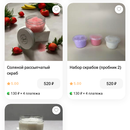
Соляной рассыпчатый
Набор скрабов (пробник 2)
скраб
520
₽
520
₽
5.00
5.00
130
₽
× 4 платежа
130
₽
× 4 платежа