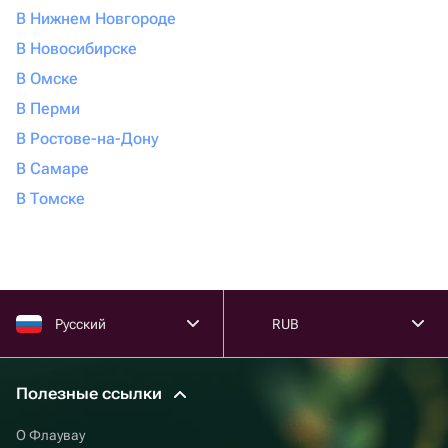
В Нижнем Новгороде
В Новосибирске
В Омске
В Перми
В Ростове-на-Дону
В Самаре
В Томске
Русский
RUB
Полезные ссылки
О Флаувау