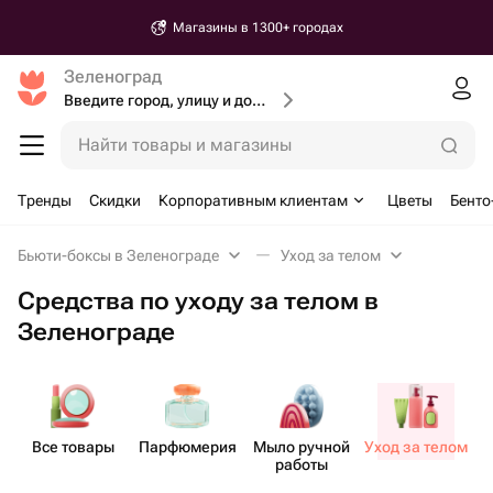
Магазины в 1300+ городах
Зеленоград
Введите город, улицу и дом доставки
Найти товары и магазины
Тренды
Скидки
Корпоративным клиентам
Цветы
Бенто
Бьюти-боксы в Зеленограде
Уход за телом
Средства по уходу за телом в
Зеленограде
Все товары
Парф​юмерия
Мыло ручной
Уход за телом
У
работы