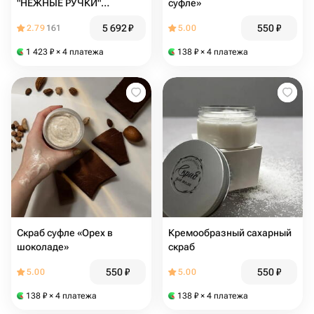
"НЕЖНЫЕ РУЧКИ"
суфле»
БЕРГАМОТ, ИМБИРЬ И
5 692
₽
550
₽
2.79
161
5.00
ЛЕМОНГРАСС
1 423
₽
× 4 платежа
138
₽
× 4 платежа
Скраб суфле «Орех в
Кремообразный сахарный
шоколаде»
скраб
550
₽
550
₽
5.00
5.00
138
₽
× 4 платежа
138
₽
× 4 платежа