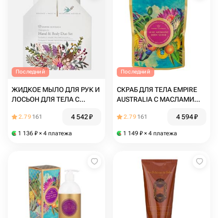
Последний
Последний
ЖИДКОЕ МЫЛО ДЛЯ РУК И
СКРАБ ДЛЯ ТЕЛА EMPIRE
ЛОСЬОН ДЛЯ ТЕЛА С
AUSTRALIA С МАСЛАМИ
МАСЛАМИ ЭВКАЛИПТА И
ЦВЕТКА ЛОТОСА И
4 542
₽
4 594
₽
2.79
161
2.79
161
ЛАВАНДЫ
СЛАДКОГО АПЕЛЬСИНА
1 136
₽
× 4 платежа
1 149
₽
× 4 платежа