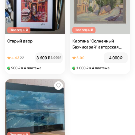
Последний
Последний
Старый двор
Картина "Солнечный
Бахчисарай" авторская
живопись ручная работа
3 600
₽
4 000
₽
4.43
22
8 000
₽
5.00
пейзаж картон масло
900
₽
× 4 платежа
1 000
₽
× 4 платежа
Последний