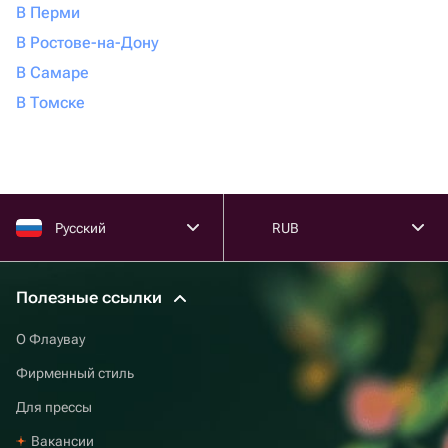
В Перми
В Ростове-на-Дону
В Самаре
В Томске
Русский
RUB
Полезные ссылки
О Флаувау
Фирменный стиль
Для прессы
Вакансии