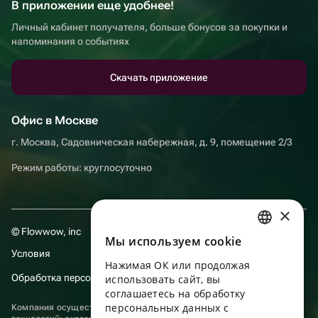
В приложении еще удобнее!
Личный кабинет получателя, больше бонусов за покупки и
напоминания о событиях
Скачать приложение
Офис в Москве
г. Москва, Садовническая набережная, д. 9, помещение 2/3
Режим работы: круглосуточно
×
© Flowwow, inc
Мы используем сookie
RUSSIAN
Условия
Нажимая ОК или продолжая
ENGLISH
Обработка персональных данных
использовать сайт, вы
UKRAINIAN
соглашаетесь на обработку
персональных данных с
Компания осуществляет деятельность в области информационных
PORTUGUESE