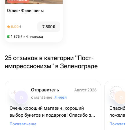
Отлив- Филиппины
7 500
₽
5.00
4
1 875
₽
× 4 платежа
25 отзывов в категории "Пост-
импрессионизм" в Зеленограде
Отправитель
Август 2026
о магазине
Лилея
О
О
Очень хороший магазин ,хороший
Спасибо 
выбор букетов и подарков! Спасибо за
пожелани
прекрасный букет!
заявленн
Показать еще
Показать 