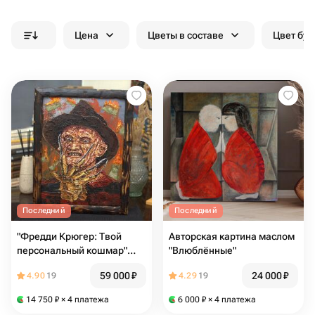
Цена
Цветы в составе
Цвет бук
Последний
Последний
"Фредди Крюгер: Твой
Авторская картина маслом
персональный кошмар"
"Влюблённые"
30*40 см
59 000
₽
24 000
₽
4.90
19
4.29
19
14 750
₽
× 4 платежа
6 000
₽
× 4 платежа