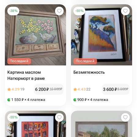
-
38
%
-
55
%
Последний
Последний
Картина маслом
Безмятежность
Натюрморт в раме
6 200
₽
3 600
₽
4.29
19
10 000
₽
4.43
22
8 000
₽
1 550
₽
× 4 платежа
900
₽
× 4 платежа
-
55
%