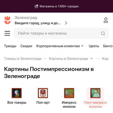
Магазины в 1300+ городах
Зеленоград
Введите город, улицу и дом доставки
Найти товары и магазины
Тренды
Скидки
Корпоративным клиентам
Цветы
Бенто
Товары в Зеленограде
Картины в Зеленограде
Карти
Картины Постимпрессионизм в
Зеленограде
Все товары
Поп-арт
Импресс​
Пост-импресс​
ионизм
ионизм