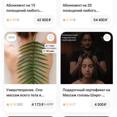
Абонемент на 15
Абонемент на 20
посещений любого
посещений любого
массажа лица
массажа лица
42 800
₽
54 400
₽
5.00
8
5.00
8
-
23
%
Умиротворение. Спа-
Подарочный сертификат на
массаж всего тела в
Массаж головы Широ-
Отрадном
Абхъянга 30минут
4 173
₽
4 500
₽
4.90
302
5 420
₽
3.00
7