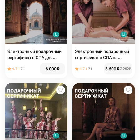
Электронный подарочный
Электронный подарочный
сертификат в СПА для
сертификат в СПА на
мамы «Великолепный век»
массаж в 4 руки для
8 000
₽
5 600
₽
4.71
71
4.71
71
7 000
₽
девушки или для мужчины