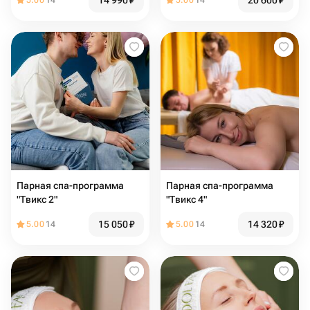
14 990
₽
20 600
₽
5.00
14
5.00
14
Парная спа-программа
Парная спа-программа
"Твикс 2"
"Твикс 4"
15 050
₽
14 320
₽
5.00
14
5.00
14