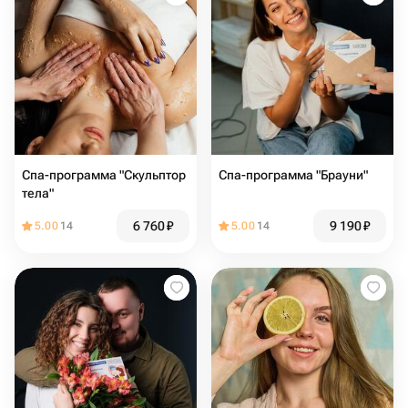
Спа-программа "Скульптор
Спа-программа "Брауни"
тела"
6 760
₽
9 190
₽
5.00
14
5.00
14