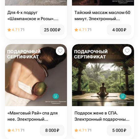
Для 4-х подруг
Тайский массаж маслом 60
«Шампанское и Розы».
минут. Электронный
Электронный подарочный
подарочный сертификат в
25 000
₽
4 000
₽
4.71
71
4.71
71
спа-сертификат
СПА
«Манговый Рай» спа для
Подарок жене в СПА.
нее. Электронный
Электронный подарочный
подарочный сертификат в
сертификат в СПА
8 000
₽
5 000
₽
4.71
71
4.71
71
СПА