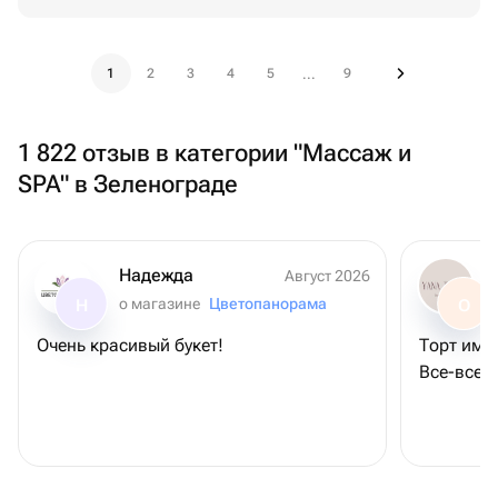
1
2
3
4
5
9
...
1 822 отзыв в категории "Массаж и
SPA" в Зеленограде
Надежда
Август 2026
о магазине
Цветопанорама
Н
О
Очень красивый букет!
Торт име
Все-все о