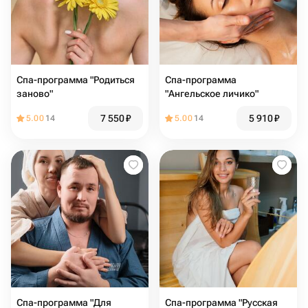
Спа-программа "Родиться
Спа-программа
заново"
"Ангельское личико"
7 550
₽
5 910
₽
5.00
14
5.00
14
Спа-программа "Для
Спа-программа "Русская