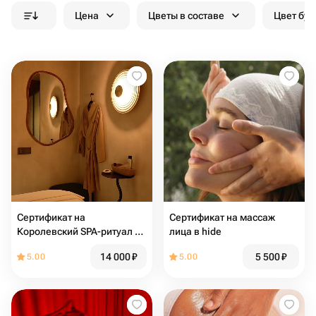
Цена
Цветы в составе
Цвет бук
Сертификат на
Сертификат на массаж
Королевский SPA-ритуал от
лица в hide
[Comfort Zone]
14 000
₽
5 500
₽
5.00
5.00