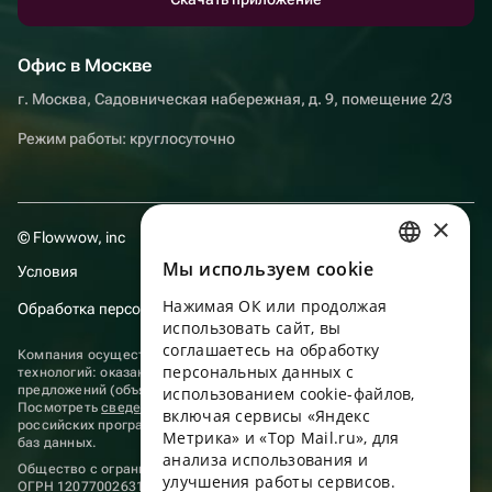
Офис в Москве
г. Москва, Садовническая набережная, д. 9, помещение 2/3
Режим работы: круглосуточно
×
© Flowwow, inc
Мы используем сookie
Условия
RUSSIAN
Нажимая ОК или продолжая
Обработка персональных данных
ENGLISH
использовать сайт, вы
UKRAINIAN
соглашаетесь на обработку
Компания осуществляет деятельность в области информационных
персональных данных с
технологий: оказание услуг в сети “Интернет” по размещению
PORTUGUESE
предложений (объявлений) продавцов о реализации товаров.
использованием cookie-файлов,
Посмотреть
сведения о программах
, включенных в реестр
включая сервисы «Яндекс
SPANISH
российских программ для электронных вычислительных машин и
Метрика» и «Top Mail.ru», для
баз данных.
анализа использования и
HUNGARIAN
Общество с ограниченной ответственностью «ФЛАУВАУ»
улучшения работы сервисов.
ОГРН 1207700263198, ИНН 9702020445