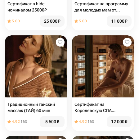
Сертификат в hide
Сертификат на программу
номиналом 25000₽
для молодых мам от
[Comfort Zone]
25 000
₽
11 000
₽
5.00
5.00
Традиционный тайский
Сертификат на
массаж (ТАЙ) 60 мин
Королевскую СПА
программу (120 минут)
5 600
₽
12 000
₽
4.92
163
4.92
163