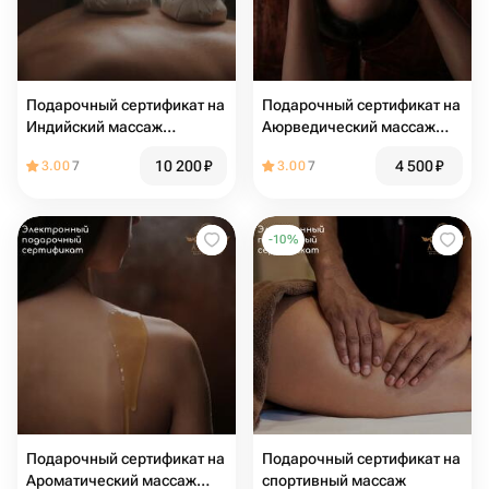
Подарочный сертификат на
Подарочный сертификат на
Индийский массаж
Аюрведический массаж
Подикижи 60 минут
лица Мукхабхъянга 30
10 200
₽
4 500
₽
3.00
7
3.00
7
минут
-
10
%
Подарочный сертификат на
Подарочный сертификат на
Ароматический массаж
спортивный массаж