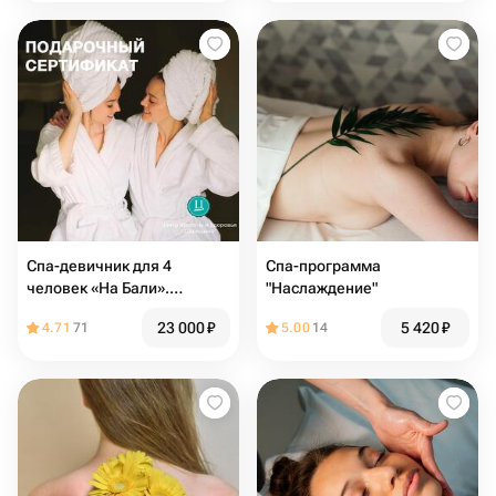
Спа-девичник для 4
Спа-программа
человек «На Бали».
"Наслаждение"
Электронный подарочный
23 000
₽
5 420
₽
4.71
71
5.00
14
сертификат в СПА