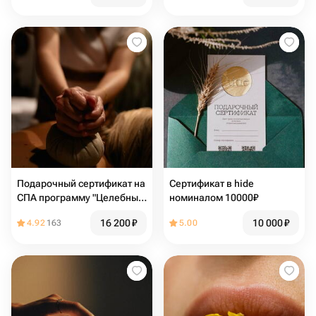
Подарочный сертификат на
Сертификат в hide
СПА программу "Целебные
номиналом 10000₽
травы", 180 мин
16 200
₽
10 000
₽
4.92
163
5.00