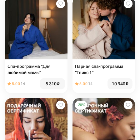
Спа-программа "Для
Парная спа-программа
любимой мамы"
"Твикс 1"
5 310
₽
10 940
₽
5.00
14
5.00
14
-
20
%