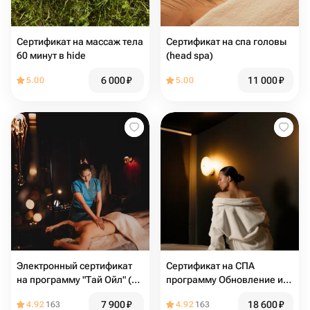
Сертификат на массаж тела
Сертификат на спа головы
60 минут в hide
(head spa)
6 000
₽
11 000
₽
5.00
5.00
Электронный сертификат
Сертификат на СПА
на программу "Тай Ойл" (90
программу Обновление и
минут)
Тонус (210 минут)
7 900
₽
18 600
₽
4.92
163
4.92
163