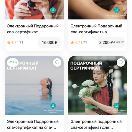
Электронный Подарочный
Электронный Подарочный
спа-сертификат
спа-сертификат на
«Шахерезада» для нее
антистресс массаж 60
16 000
₽
3 200
₽
4.71
71
4.71
71
4 000
₽
минут
-
20
%
Электронный Подарочный
Электронный подарочный
спа-сертификат на спа-
спа-сертификат для