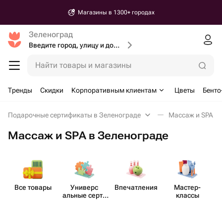
Магазины в 1300+ городах
Зеленоград
Введите город, улицу и дом доставки
Найти товары и магазины
Тренды
Скидки
Корпоративным клиентам
Цветы
Бенто
Подарочные сертификаты в Зеленограде
Массаж и SPA в
Массаж и SPA в Зеленограде
Все товары
Универс​
Впеча​тления
Мастер-​
М
альные серти​
классы
фикаты