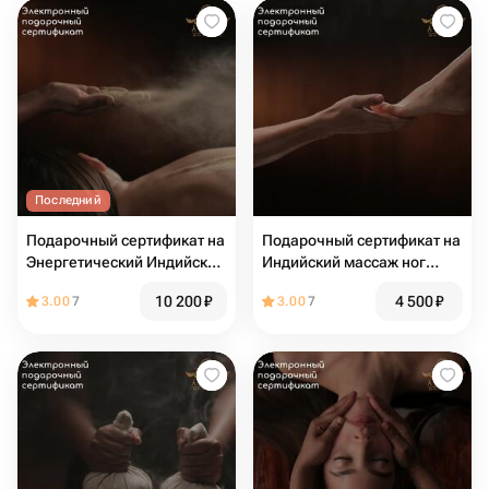
Последний
Подарочный сертификат на
Подарочный сертификат на
Энергетический Индийский
Индийский массаж ног
массаж Удвартана
Паад-абхъянга
10 200
₽
4 500
₽
3.00
7
3.00
7