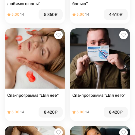
любимого папы"
банька"
5 860
₽
4 610
₽
5.00
14
5.00
14
Спа-программа "Для неё"
Спа-программа "Для него"
8 420
₽
8 420
₽
5.00
14
5.00
14