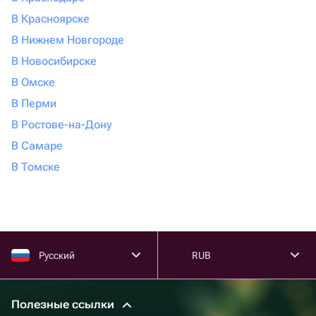
В Красноярске
В Нижнем Новгороде
В Новосибирске
В Омске
В Перми
В Ростове-на-Дону
В Самаре
В Томске
Русский
RUB
Полезные ссылки