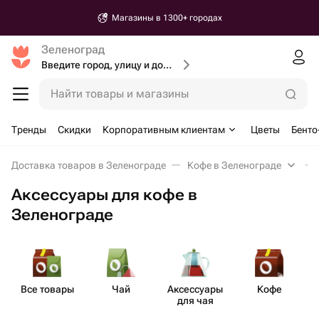
Магазины в 1300+ городах
Зеленоград
Введите город, улицу и дом доставки
Найти товары и магазины
Тренды
Скидки
Корпоративным клиентам
Цветы
Бенто
Доставка товаров в Зеленограде
Кофе в Зеленограде
Аксессуары для кофе в
Зеленограде
Все товары
Чай
Аксе​ссуары
Кофе
для чая