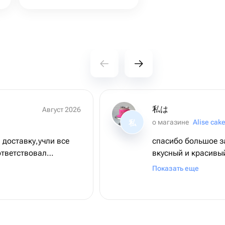
私は
Август 2026
о магазине
Alise cak
私
 доставку,учли все
спасибо большое за
ответствовал
вкусный и красивый
бращаться ещё.
сохраности
Показать еще