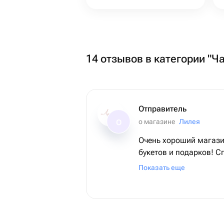
14 отзывов в категории "Ч
Отправитель
о магазине
Лилея
О
Очень хороший магази
букетов и подарков! С
прекрасный букет!
Показать еще