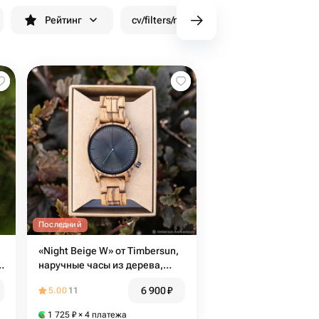
Рейтинг
cv/filters/name_fast_delivery
Скид
Последний
«Night Beige W» от Timbersun,
наручные часы из дерева,
ручная работа
6 900
₽
5.00
11
1 725
₽
× 4 платежа