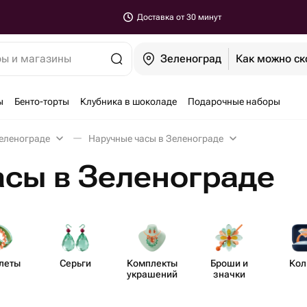
Доставка от 30 минут
ры и магазины
Зеленоград
Как можно ск
ы
Бенто-торты
Клубника в шоколаде
Подарочные наборы
еленограде
Наручные часы в Зеленограде
сы в Зеленограде
леты
Серьги
Комплекты
Броши и
Кол
украшений
значки