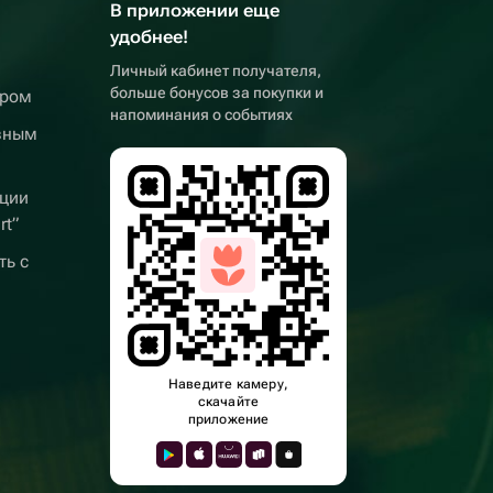
В приложении еще
удобнее!
Личный кабинет получателя,
больше бонусов за покупки и
ером
напоминания о событиях
вным
ции
rt”
ть с
Наведите камеру,
скачайте
приложение