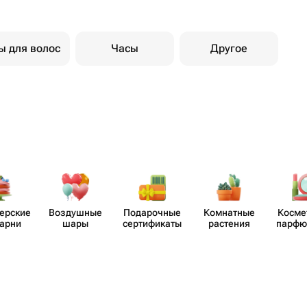
ы для волос
Часы
Другое
​ерские
Воздушные
Пода​рочные
Комнатные
Косме
карни
шары
серти​фикаты
растения
парф​