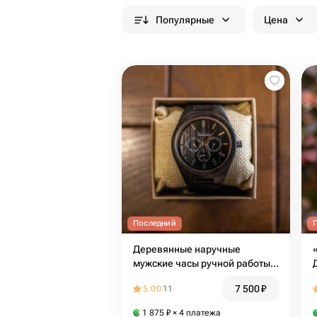
Популярные
Цена
Последний
Деревянные наручные
мужские часы ручной работы
«Tower Dark W» от Timbersun
7 500
₽
5.00
11
1 875
₽
× 4 платежа