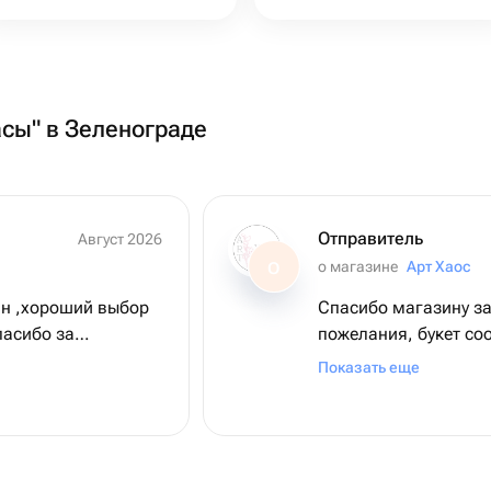
асы" в Зеленограде
Отправитель
Август 2026
о магазине
Арт Хаос
О
н ,хороший выбор
Спасибо магазину за
пасибо за
пожелания, букет со
заявленному.Буду о
Показать еще