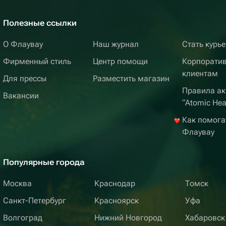
Полезные ссылки
О Флаувау
Наш журнал
Стать курь
Фирменный стиль
Центр помощи
Корпорати
клиентам
Для прессы
Разместить магазин
Правила ак
Вакансии
“Atomic Hea
Как помога
Флаувау
Популярные города
Москва
Краснодар
Томск
Санкт-Петербург
Красноярск
Уфа
Волгоград
Нижний Новгород
Хабаровск