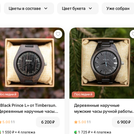
Цветы в составе
Цвет букета
Уже собран
Последний
Последний
«Black Prince L» от Timbersun.
Деревянные наручные
Деревянные наручные часы
мужские часы ручной работы
ручной работы
«Black Prince W» от Timbersun
6 200
₽
6 900
₽
5.00
11
5.00
11
1 550
₽
× 4 платежа
1 725
₽
× 4 платежа