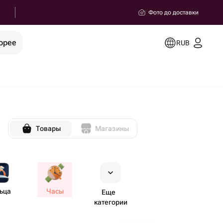
Фото до доставки
орее
RUB
Товары
Магазины
ьца
Часы
Еще
категории