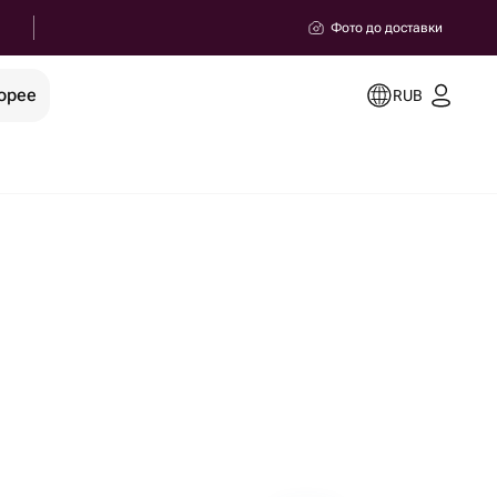
Фото до доставки
орее
RUB