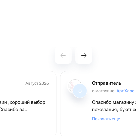
Отправитель
Август 2026
о магазине
Арт Хаос
О
зин ,хороший выбор
Спасибо магазину з
 Спасибо за
пожелания, букет 
заявленному.Буду 
Показать еще