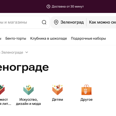
Доставка от 30 минут
ры и магазины
Зеленоград
Как можно ск
ы
Бенто-торты
Клубника в шоколаде
Подарочные наборы
в Зеленограде
енограде
жест​
Иску​сство,
Детям
Другое
 лите​
дизайн и мода
ура