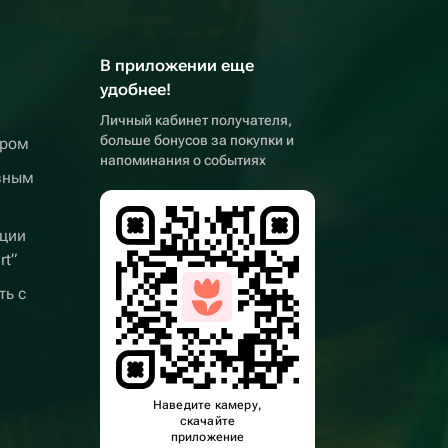
В приложении еще
удобнее!
Личный кабинет получателя,
больше бонусов за покупки и
ером
напоминания о событиях
вным
ции
rt”
ть с
Наведите камеру,
скачайте
приложение