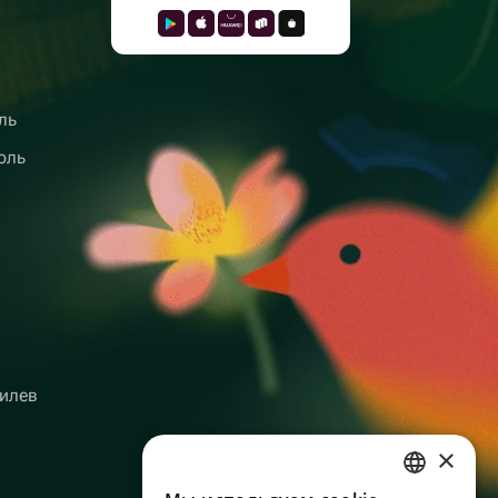
ль
оль
илев
×