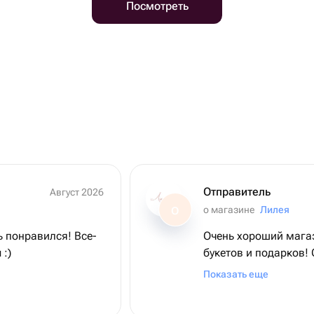
Посмотреть
Отправитель
Август 2026
о магазине
Лилея
О
 понравился! Все-
Очень хороший мага
 :)
букетов и подарков!
прекрасный букет!
Показать еще