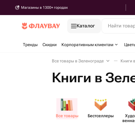
Магазины в 1300+ городах
Каталог
Найти това
Тренды
Скидки
Корпоративным клиентам
Цвет
Все товары в Зеленограде
Книги 
Книги в Зел
Все товары
Бестс​еллеры
Худо
венная
рат