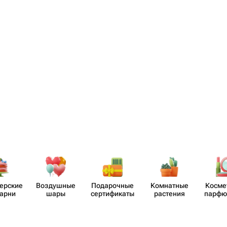
​ерские
Воздушные
Пода​рочные
Комнатные
Косме
карни
шары
серти​фикаты
растения
парф​