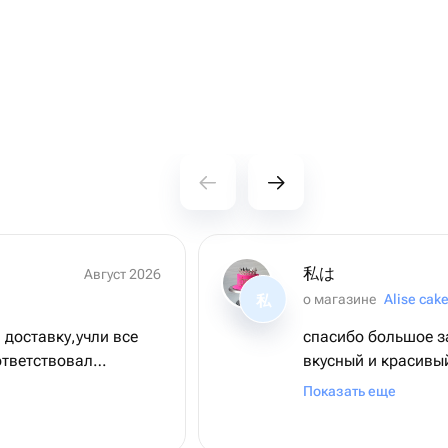
私は
Август 2026
о магазине
Alise cak
私
 доставку,учли все
спасибо большое за
ответствовал
вкусный и красивый
бращаться ещё.
сохраности
Показать еще