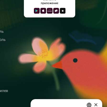
приложение
ль
оль
илев
×