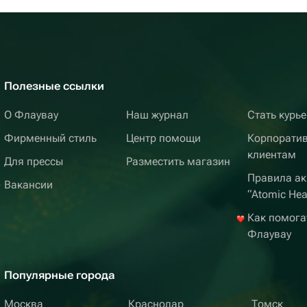
Полезные ссылки
О Флаувау
Наш журнал
Стать курь
Фирменный стиль
Центр помощи
Корпорати
клиентам
Для прессы
Разместить магазин
Правила ак
Вакансии
“Atomic Hea
Как помога
Флаувау
Популярные города
Москва
Краснодар
Томск