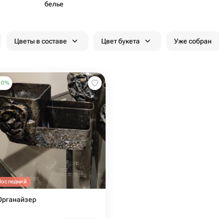
белье
Цветы в составе
Цвет букета
Уже собран
10
%
Последний
Органайзер