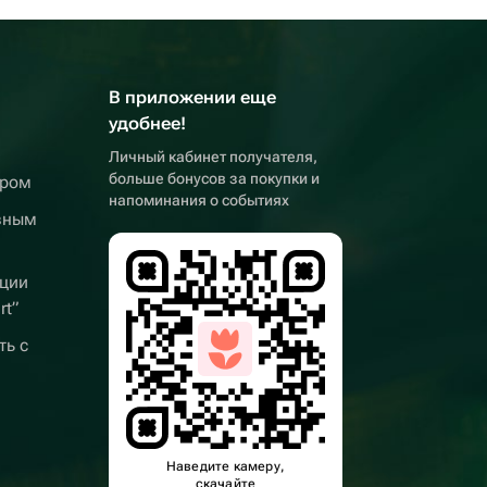
В приложении еще
удобнее!
Личный кабинет получателя,
больше бонусов за покупки и
ером
напоминания о событиях
вным
ции
rt”
ть с
Наведите камеру,
скачайте