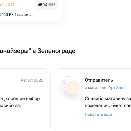
450
₽
4.28
57
500
₽
113
₽
× 4 платежа
ганайзеры" в Зеленограде
Отправитель
Август 2026
о магазине
Арт Хаос
О
н ,хороший выбор
Спасибо магазину за
пасибо за
пожелания, букет со
заявленному.Буду о
Показать еще