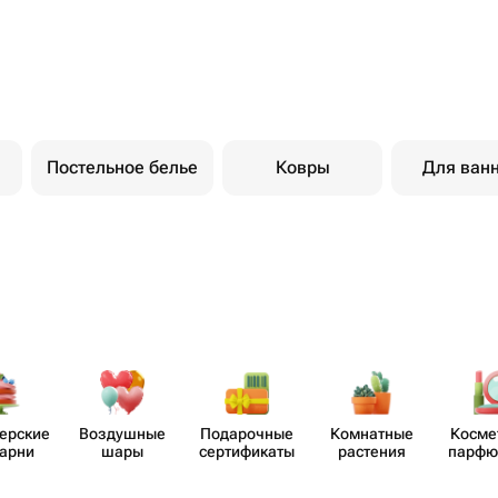
Постельное белье
Ковры
Для ван
​ерские
Воздушные
Пода​рочные
Комнатные
Косме
карни
шары
серти​фикаты
растения
парф​