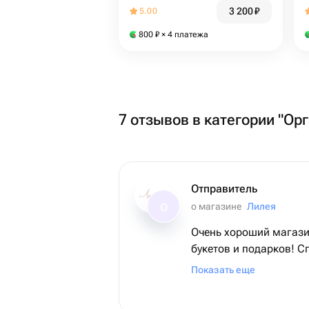
3 200
₽
5.00
800
₽
× 4 платежа
7 отзывов в категории "Ор
Отправитель
о магазине
Лилея
О
Очень хороший магази
букетов и подарков! С
прекрасный букет!
Показать еще