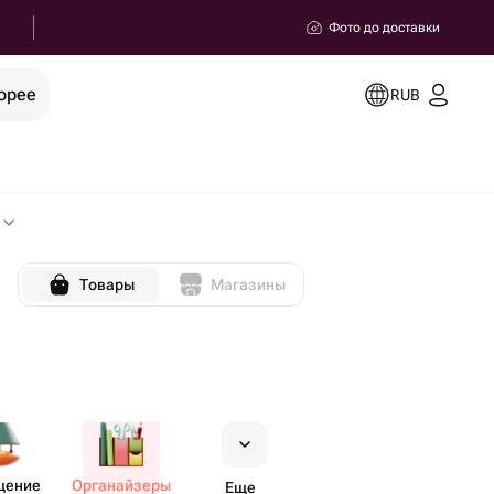
Фото до доставки
орее
RUB
Товары
Магазины
щение
Орган​айзеры
Еще