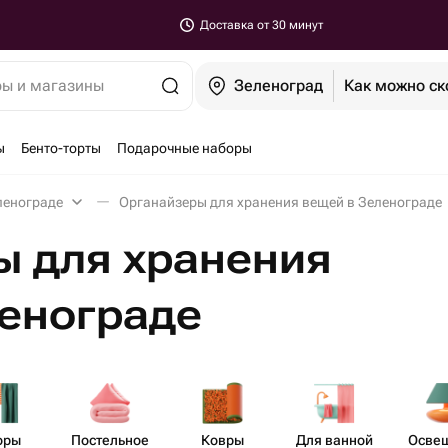
Доставка от 30 минут
ры и магазины
Зеленоград
Как можно ск
ы
Бенто-торты
Подарочные наборы
ленограде
Органайзеры для хранения вещей в Зеленограде
ы для хранения
ленограде
оры
Пост​ельное
Ковры
Для ванной
Осве