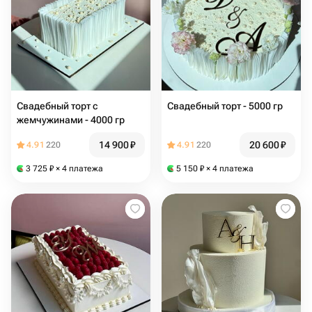
Свадебный торт с
Свадебный торт - 5000 гр
жемчужинами - 4000 гр
14 900
₽
20 600
₽
4.91
220
4.91
220
3 725
₽
× 4 платежа
5 150
₽
× 4 платежа