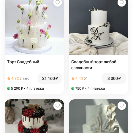
Торт Свадебный
Свадебный торт любой
сложности
21 160
₽
3 000
₽
4.92
3 тыс.
4.43
51
5 290
₽
× 4 платежа
750
₽
× 4 платежа