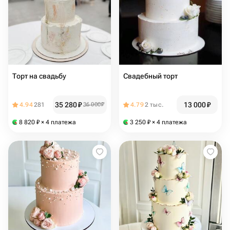
Торт на свадьбу
Свадебный торт
35 280
₽
13 000
₽
4.94
281
36 000
₽
4.79
2 тыс.
8 820
₽
× 4 платежа
3 250
₽
× 4 платежа