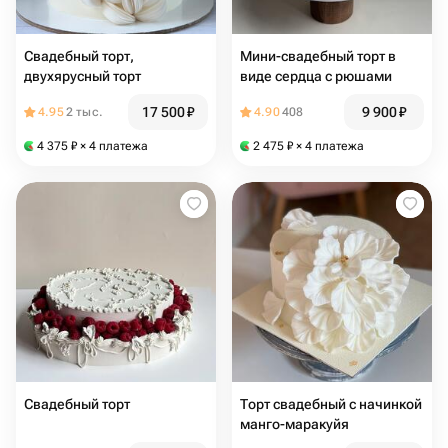
Свадебный торт,
Мини-свадебный торт в
двухярусный торт
виде сердца с рюшами
17 500
₽
9 900
₽
4.95
2 тыс.
4.90
408
4 375
₽
× 4 платежа
2 475
₽
× 4 платежа
Свадебный торт
Торт свадебный с начинкой
манго-маракуйя