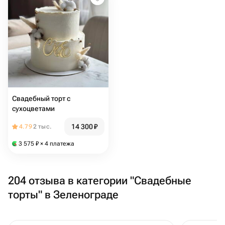
Свадебный торт с
сухоцветами
14 300
₽
4.79
2 тыс.
3 575
₽
× 4 платежа
204 отзыва в категории "Свадебные
торты" в Зеленограде