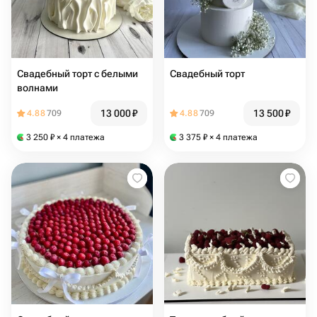
Свадебный торт с белыми
Свадебный торт
волнами
13 000
₽
13 500
₽
4.88
709
4.88
709
3 250
₽
× 4 платежа
3 375
₽
× 4 платежа