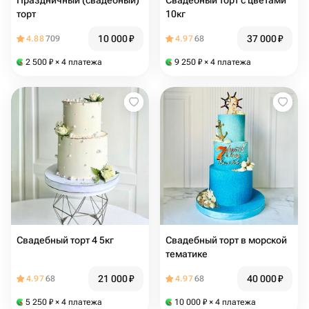
Праздничный (свадебный)
Свадебный торт с цветами
торт
10кг
10 000
₽
37 000
₽
4.88
709
4.97
68
2 500
₽
× 4 платежа
9 250
₽
× 4 платежа
Свадебный торт 4 5кг
Свадебный торт в морской
тематике
21 000
₽
40 000
₽
4.97
68
4.97
68
5 250
₽
× 4 платежа
10 000
₽
× 4 платежа