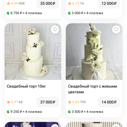
35 000
₽
12 000
₽
4.90
408
4.72
16
8 750
₽
× 4 платежа
3 000
₽
× 4 платежа
Свадебный торт 10кг
Свадебный торт с живыми
цветами
37 000
₽
14 000
₽
4.97
68
4.88
709
9 250
₽
× 4 платежа
3 500
₽
× 4 платежа