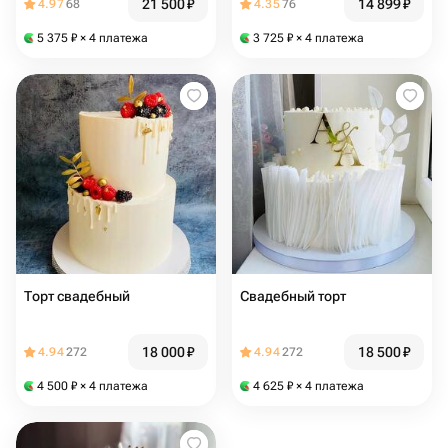
21 500
₽
14 899
₽
4.97
68
4.35
76
5 375
₽
× 4 платежа
3 725
₽
× 4 платежа
Торт свадебный
Свадебный торт
18 000
₽
18 500
₽
4.94
272
4.94
272
4 500
₽
× 4 платежа
4 625
₽
× 4 платежа