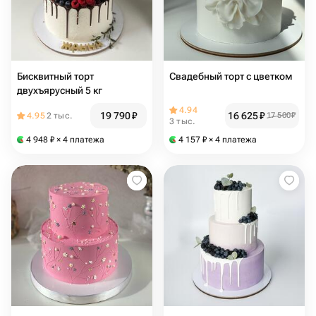
Бисквитный торт
Свадебный торт с цветком
двухъярусный 5 кг
4.94
19 790
₽
16 625
₽
4.95
2 тыс.
17 500
₽
3 тыс.
4 948
₽
× 4 платежа
4 157
₽
× 4 платежа