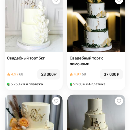
Свадебный торт 5кг
Свадебный торт с
лимонами
23 000
₽
37 000
₽
4.97
68
4.97
68
5 750
₽
× 4 платежа
9 250
₽
× 4 платежа