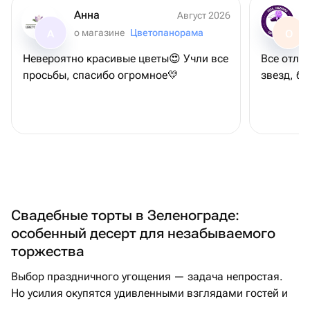
Анна
Август 2026
о магазине
Цветопанорама
А
О
Невероятно красивые цветы😍 Учли все
Все отлич
просьбы, спасибо огромное💛
звезд, бу
Свадебные торты в Зеленограде:
особенный десерт для незабываемого
торжества
Выбор праздничного угощения — задача непростая.
Но усилия окупятся удивленными взглядами гостей и
радостью молодоженов, когда перед ними появится