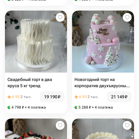
Свадебный торт в два
Новогодний торт на
яруса 5 кг тренд
корпоратив двухъярусный
торт 6 кг
19 190
₽
21 149
₽
4.95
2 тыс.
4.95
2 тыс.
4 798
₽
× 4 платежа
5 288
₽
× 4 платежа