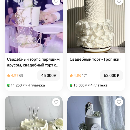
Свадебный торт с парящим
Свадебный торт «Тропики»
ярусом, свадебный торт с
живыми цветами
45 000
₽
62 000
₽
4.97
68
4.86
171
11 250
₽
× 4 платежа
15 500
₽
× 4 платежа