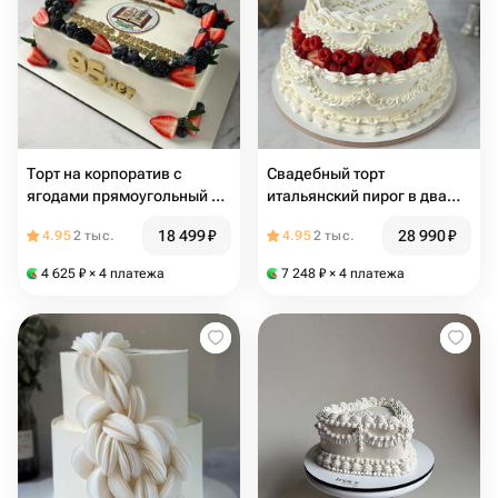
Торт на корпоратив с
Свадебный торт
ягодами прямоугольный 5
итальянский пирог в два
кг
яруса 6 кг
18 499
₽
28 990
₽
4.95
2 тыс.
4.95
2 тыс.
4 625
₽
× 4 платежа
7 248
₽
× 4 платежа