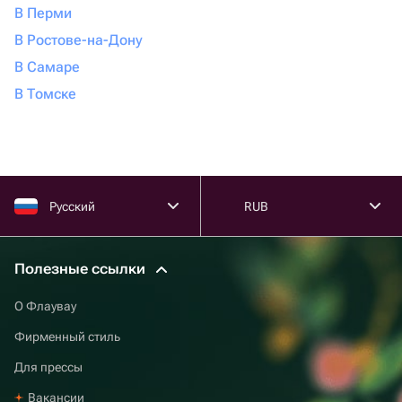
В Перми
В Ростове-на-Дону
В Самаре
В Томске
Русский
RUB
Полезные ссылки
О Флаувау
Фирменный стиль
Для прессы
Вакансии