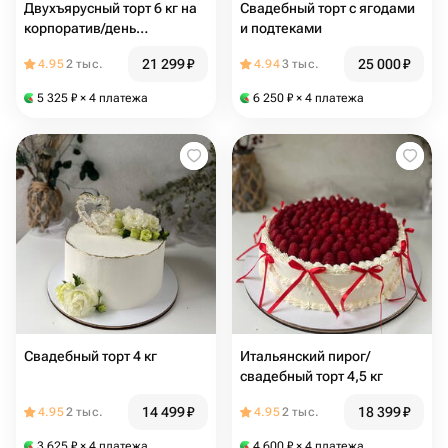
Двухъярусный торт 6 кг на
Свадебный торт с ягодами
корпоратив/день
и подтеками
рождения/свадьбу
21 299
₽
25 000
₽
4.95
2 тыс.
4.94
3 тыс.
5 325
₽
× 4 платежа
6 250
₽
× 4 платежа
Свадебный торт 4 кг
Итальянский пирог/
свадебный торт 4,5 кг
14 499
₽
18 399
₽
4.95
2 тыс.
4.95
2 тыс.
3 625
₽
× 4 платежа
4 600
₽
× 4 платежа