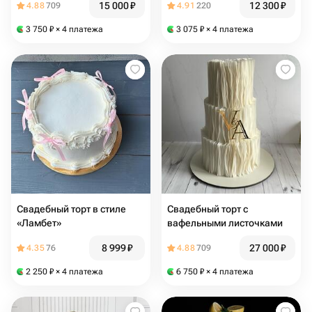
15 000
₽
12 300
₽
4.88
709
4.91
220
3 750
₽
× 4 платежа
3 075
₽
× 4 платежа
Свадебный торт в стиле
Свадебный торт с
«Ламбет»
вафельными листочками
8 999
₽
27 000
₽
4.35
76
4.88
709
2 250
₽
× 4 платежа
6 750
₽
× 4 платежа