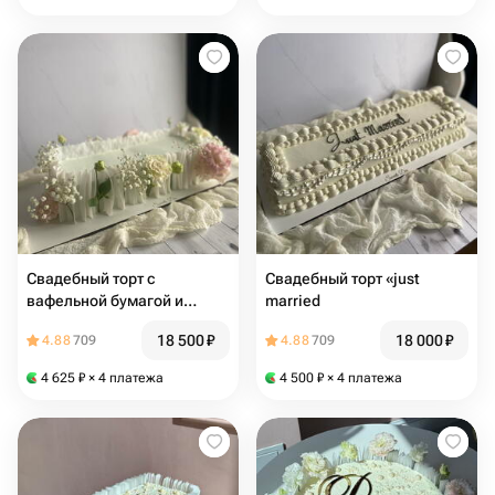
Свадебный торт с
Свадебный торт «just
вафельной бумагой и
married
цветами 💐🌸
18 500
₽
18 000
₽
4.88
709
4.88
709
4 625
₽
× 4 платежа
4 500
₽
× 4 платежа