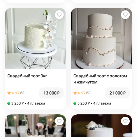
Свадебный торт 3кг
Свадебный торт с золотом
и жемчугом
13 000
₽
21 000
₽
4.97
68
4.97
68
3 250
₽
× 4 платежа
5 250
₽
× 4 платежа