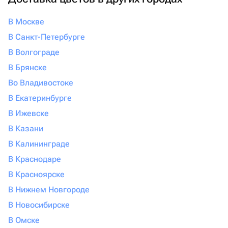
популярных кондитерских. Купить свадебный торт
В Москве
можно и готовый, если нет личных предпочтений.
Здорово, когда все предложения от мастеров собраны
В Санкт-Петербурге
на одном сайте, например на Флаувау. Можно
В Волгограде
связаться с продавцом и обсудить начинку, вес, декор
В Брянске
главной сладости вечера. Фото готового торта селлер
Во Владивостоке
скинет в чат, а курьер аккуратно и в точное время
привезет угощение. Поэтому свадебные торты с
В Екатеринбурге
доставкой в Зеленограде — практичное решение.
В Ижевске
В Казани
В Калининграде
В Краснодаре
В Красноярске
В Нижнем Новгороде
В Новосибирске
В Омске