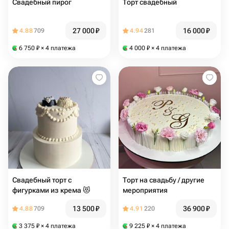
Свадебный пирог
Торт свадебный
27 000
₽
16 000
₽
4.88
709
4.94
281
6 750
₽
× 4 платежа
4 000
₽
× 4 платежа
Свадебный торт с
Торт на свадьбу / другие
фигурками из крема 😻
мероприятия
13 500
₽
36 900
₽
4.88
709
4.91
220
3 375
₽
× 4 платежа
9 225
₽
× 4 платежа