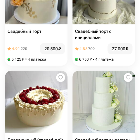
Свадебный Торт
Свадебный торт с
инициалами
20 500
₽
27 000
₽
4.91
220
4.88
709
5 125
₽
× 4 платежа
6 750
₽
× 4 платежа