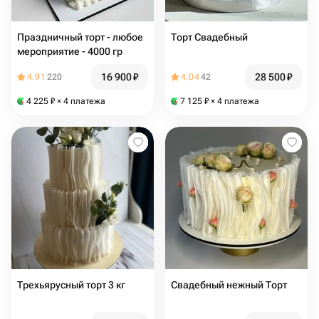
Праздничный торт - любое
Торт Свадебный
мероприятие - 4000 гр
16 900
₽
28 500
₽
4.91
220
4.04
42
4 225
₽
× 4 платежа
7 125
₽
× 4 платежа
Трехьярусный торт 3 кг
Свадебный нежный Торт