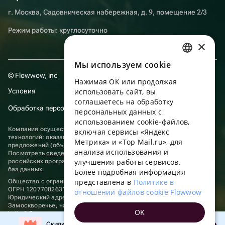
г. Москва, Садовническая набережная, д. 9, помещение 2/3
Режим работы: круглосуточно
×
Мы используем сookie
RUSSIAN
© Flowwow, inc
Нажимая ОК или продолжая
ENGLISH
Условия
использовать сайт, вы
UKRAINIAN
соглашаетесь на обработку
Обработка персональных данных
персональных данных с
PORTUGUESE
использованием cookie-файлов,
Компания осуществляет деятельность в области информационных
включая сервисы «Яндекс
SPANISH
технологий: оказание услуг в сети “Интернет” по размещению
Метрика» и «Top Mail.ru», для
предложений (объявлений) продавцов о реализации товаров.
анализа использования и
HUNGARIAN
Посмотреть
сведения о программах
, включенных в реестр
улучшения работы сервисов.
российских программ для электронных вычислительных машин и
ITALIAN
баз данных.
Более подробная информация
представлена в
Политике в
Общество с ограниченной ответственностью «ФЛАУВАУ»
FRENCH
ОГРН 1207700263198, ИНН 9702020445
отношении файлов cookie Flowwow
Юридический адрес: г. Москва, вн.тер. г. Муниципальный округ
TURKISH
Замоскворечье, наб. Садовническая, д. 9, помещ. 2/3.
OK
hello@flowwow.com
8 800 555-16-15
GERMAN
Скидка до 10% на первый заказ!