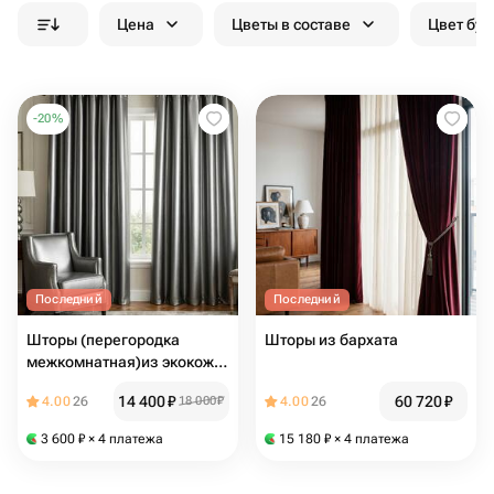
Цена
Цветы в составе
Цвет бук
-
20
%
Последний
Последний
Шторы (перегородка
Шторы из бархата
межкомнатная)из экокожи
двухсторонняя
14 400
₽
60 720
₽
4.00
26
18 000
₽
4.00
26
3 600
₽
× 4 платежа
15 180
₽
× 4 платежа