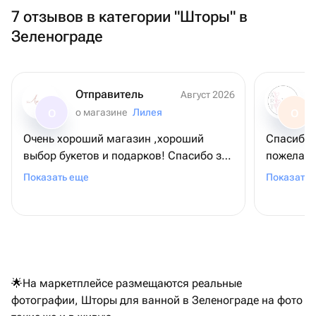
7 отзывов в категории "Шторы" в
Зеленограде
Отправитель
Август 2026
о магазине
Лилея
О
О
Очень хороший магазин ,хороший
Спасибо 
выбор букетов и подарков! Спасибо за
пожелани
прекрасный букет!
заявленн
Показать еще
Показать 
🌟На маркетплейсе размещаются реальные
фотографии, Шторы для ванной в Зеленограде на фото