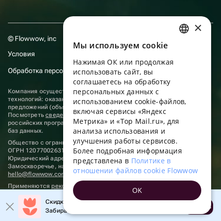
×
© Flowwow, inc
Мы используем сookie
RUSSIAN
Условия
Нажимая ОК или продолжая
ENGLISH
Обработка персональных данных
использовать сайт, вы
UKRAINIAN
соглашаетесь на обработку
персональных данных с
Компания осуществляет деятельность в области информационных
PORTUGUESE
технологий: оказание услуг в сети “Интернет” по размещению
использованием cookie-файлов,
предложений (объявлений) продавцов о реализации товаров.
включая сервисы «Яндекс
SPANISH
Посмотреть
сведения о программах
, включенных в реестр
Метрика» и «Top Mail.ru», для
российских программ для электронных вычислительных машин и
анализа использования и
HUNGARIAN
баз данных.
улучшения работы сервисов.
Общество с ограниченной ответственностью «ФЛАУВАУ»
ITALIAN
Более подробная информация
ОГРН 1207700263198, ИНН 9702020445
Юридический адрес: г. Москва, вн.тер. г. Муниципальный округ
представлена в
Политике в
FRENCH
Замоскворечье, наб. Садовническая, д. 9, помещ. 2/3.
отношении файлов cookie Flowwow
hello@flowwow.com
8 800 555-16-15
TURKISH
Применяются
рекомендательные технологии
OK
GERMAN
Скидка до 10% на первый заказ!
Открыть
Забирайте промокод в приложении!
POLISH