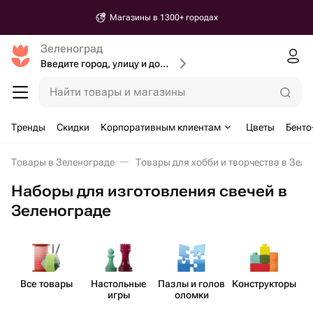
Магазины в 1300+ городах
Зеленоград
Введите город, улицу и дом доставки
Найти товары и магазины
Тренды
Скидки
Корпоративным клиентам
Цветы
Бенто
Товары в Зеленограде
Товары для хобби и творчества в Зел
Наборы для изготовления свечей в
Зеленограде
Все товары
Наст​ольные
Пазлы и голов​
Констр​укторы
И
игры
оломки