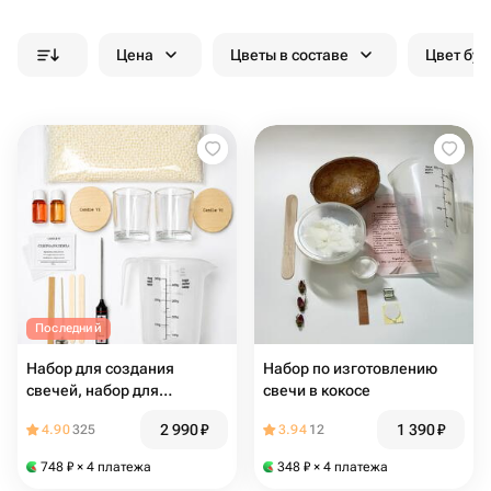
Цена
Цветы в составе
Цвет бук
Последний
Набор для создания
Набор по изготовлению
свечей, набор для
свечи в кокосе
творчества
2 990
₽
1 390
₽
4.90
325
3.94
12
748
₽
× 4 платежа
348
₽
× 4 платежа