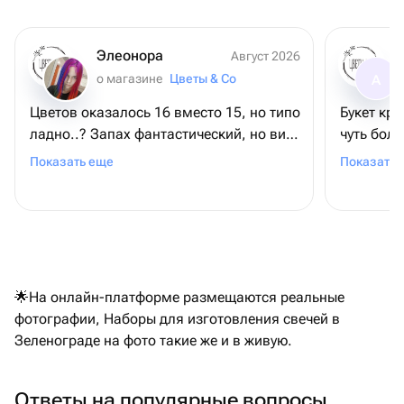
Элеонора
Август 2026
о магазине
Цветы & Co
А
Цветов оказалось 16 вместо 15, но типо
Букет кра
ладно..? Запах фантастический, но вид
чуть боль
слегкаааа уставший. Под нужным
целом вс
Показать еще
Показать 
светом и ракурсом норм. Приехал
вовремя.
🌟На онлайн-платформе размещаются реальные
фотографии, Наборы для изготовления свечей в
Зеленограде на фото такие же и в живую.
Ответы на популярные вопросы